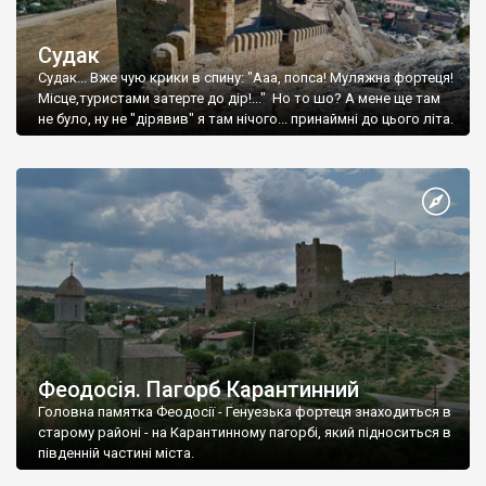
Судак
Судак... Вже чую крики в спину: "Ааа, попса! Муляжна фортеця!
Місце,туристами затерте до дір!..." Но то шо? А мене ще там
не було, ну не "дірявив" я там нічого... принаймні до цього літа.
Феодосія. Пагорб Карантинний
Головна памятка Феодосії - Генуезька фортеця знаходиться в
старому районі - на Карантинному пагорбі, який підноситься в
південній частині міста.