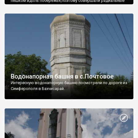
пешком вдоль побережья,поэтому совершали радиальные
вылазки из Оленевки.
Водонапорная башня в с.Почтовое
Интересную водонапорную башню посмотрели по дороге из
Симферополя в Бахчисарай.