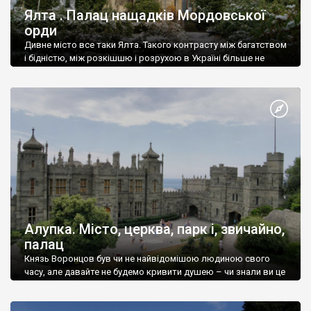
Ялта . Палац нащадків Мордовської
орди
Дивне місто все таки Ялта. Такого контрасту між багатством
і бідністю, між розкішшю і розрухою в Україні більше не
знайдеш.
Алупка. Місто, церква, парк і, звичайно,
палац
Князь Воронцов був чи не найвідомішою людиною свого
часу, але давайте не будемо кривити душею – чи знали ви це
прізвище до відвідин Алупки? Мабуть все таки ні.