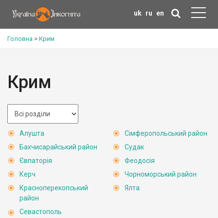
uk
ru
en
Головна
>
Крим
Крим
Алушта
Сімферопольський район
Бахчисарайський район
Судак
Євпаторія
Феодосія
Керч
Чорноморський район
Красноперекопський
Ялта
район
Севастополь