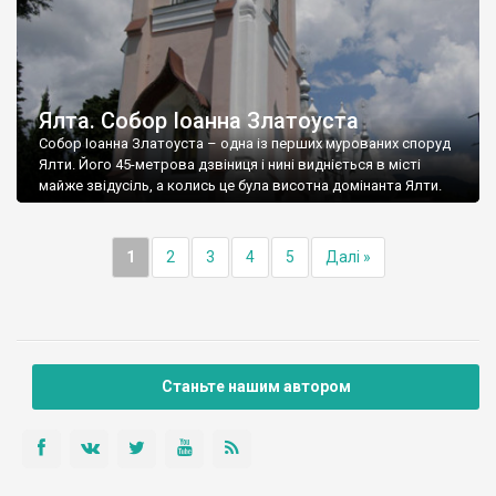
Ялта. Собор Іоанна Златоуста
Собор Іоанна Златоуста – одна із перших мурованих споруд
Ялти. Його 45-метрова дзвіниця і нині видніється в місті
майже звідусіль, а колись це була висотна домінанта Ялти.
1
2
3
4
5
Далі »
Станьте нашим автором