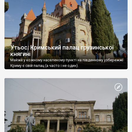
Утьос. Кримський палац грузинської
княгині
Майже у кожному населеному пункті на південному узбережжі
Криму є свій палац (а часто і не один).