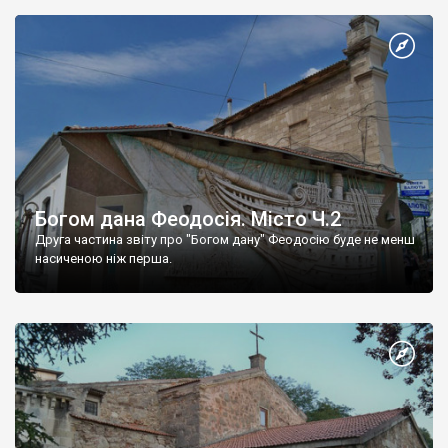
Богом дана Феодосія. Місто Ч.2
Друга частина звіту про "Богом дану" Феодосію буде не менш
насиченою ніж перша.