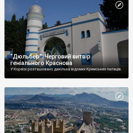
“Дюльбер”. Черговий витвір
геніального Краснова
У Кореїзі розташовано декілька відомих Кримських палаців.