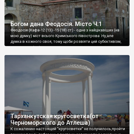
Богом дана Феодосія. Місто Ч.1
Феодосія (Кафа-12 (13) -15 (18) ст) - одне з найцікавіших (на
мою думку) міст всього Кримського півострова .Ну,але
думка в кожного своя, тому щоби розвіяти цей субєктивізм,
запрошую відвідати це
Тарханкутская кругосветка(от
Черноморского до Атлеша)
К сожалению настоящей "кругосветки" не получилось,пройти