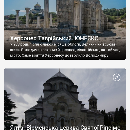
Херсонес Таврійський. ЮНЕСКО
У 988 році, після кількох місяців облоги, Великий київський
князь Володимир захопив Херсонес, візантійське, на той час,
місто. Саме взяття Херсонесу дозволило Володимиру
диктувати свої умови візантійському імператору Василю ІІ, та
одружитися з його дочкою Ганною. Цього ж року, в
Херсонесі Володимир-язичник, став Василем-християнином.
А потім було Хрещення Русі. На честь Херсонесу Таврійського
названо місто […]
Ялта. Вірменська церква Святої Ріпсіме