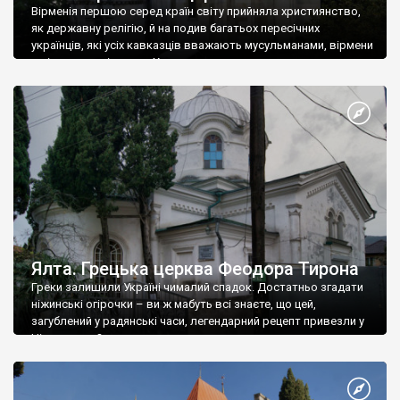
Вірменія першою серед країн світу прийняла християнство,
як державну релігію, й на подив багатьох пересічних
українців, які усіх кавказців вважають мусульманами, вірмени
є відданими вірянами Христа
Ялта. Грецька церква Феодора Тирона
Греки залишили Україні чималий спадок. Достатньо згадати
ніжинські огірочки – ви ж мабуть всі знаєте, що цей,
загублений у радянські часи, легендарний рецепт привезли у
Ніжин греки?