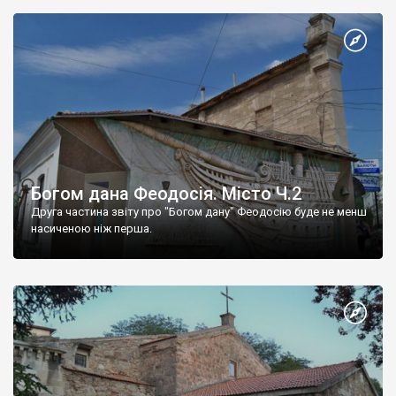
Богом дана Феодосія. Місто Ч.2
Друга частина звіту про "Богом дану" Феодосію буде не менш
насиченою ніж перша.