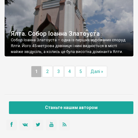
Ялта. Собор Іоанна Златоуста
Собор Іоанна Златоуста – одна із перших мурованих споруд
Ялти. Його 45-метрова дзвіниця і нині видніється в місті
майже звідусіль, а колись це була висотна домінанта Ялти.
1
2
3
4
5
Далі »
Станьте нашим автором