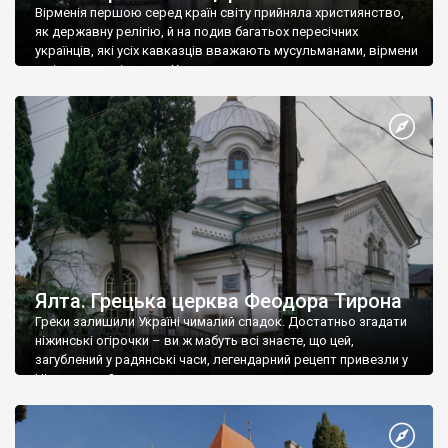
Вірменія першою серед країн світу прийняла християнство,
як державну релігію, й на подив багатьох пересічних
українців, які усіх кавказців вважають мусульманами, вірмени
є відданими вірянами Христа
Ялта. Грецька церква Феодора Тирона
Греки залишили Україні чималий спадок. Достатньо згадати
ніжинські огірочки – ви ж мабуть всі знаєте, що цей,
загублений у радянські часи, легендарний рецепт привезли у
Ніжин греки?