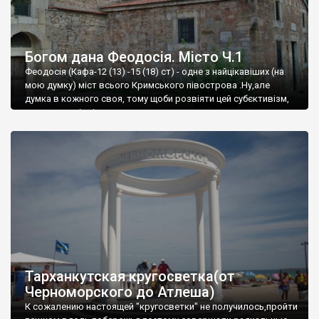
Богом дана Феодосія. Місто Ч.1
Феодосія (Кафа-12 (13) -15 (18) ст) - одне з найцікавіших (на
мою думку) міст всього Кримського півострова .Ну,але
думка в кожного своя, тому щоби розвіяти цей субєктивізм,
запрошую відвідати це
Тарханкутская кругосветка(от
Черноморского до Атлеша)
К сожалению настоящей "кругосветки" не получилось,пройти