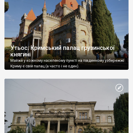
Утьос. Кримський палац грузинської
княгині
Майже у кожному населеному пункті на південному узбережжі
Криму є свій палац (а часто і не один).