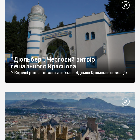
“Дюльбер”. Черговий витвір
геніального Краснова
У Кореїзі розташовано декілька відомих Кримських палаців.