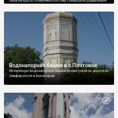
пешком вдоль побережья,поэтому совершали радиальные
вылазки из Оленевки.
Водонапорная башня в с.Почтовое
Интересную водонапорную башню посмотрели по дороге из
Симферополя в Бахчисарай.