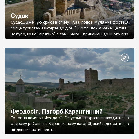
Судак
Судак... Вже чую крики в спину: "Ааа, попса! Муляжна фортеця!
Місце,туристами затерте до дір!..." Но то шо? А мене ще там
не було, ну не "дірявив" я там нічого... принаймні до цього літа.
Феодосія. Пагорб Карантинний
Головна памятка Феодосії - Генуезька фортеця знаходиться в
старому районі - на Карантинному пагорбі, який підноситься в
південній частині міста.