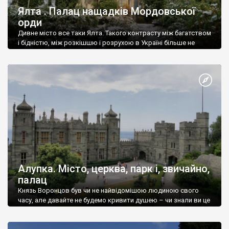
Ялта . Палац нащадків Мордовської
орди
Дивне місто все таки Ялта. Такого контрасту між багатством
і бідністю, між розкішшю і розрухою в Україні більше не
знайдеш.
Алупка. Місто, церква, парк і, звичайно,
палац
Князь Воронцов був чи не найвідомішою людиною свого
часу, але давайте не будемо кривити душею – чи знали ви це
прізвище до відвідин Алупки? Мабуть все таки ні.