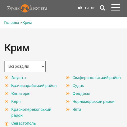
uk
ru
en
Головна
>
Крим
Крим
Алушта
Сімферопольський район
Бахчисарайський район
Судак
Євпаторія
Феодосія
Керч
Чорноморський район
Красноперекопський
Ялта
район
Севастополь