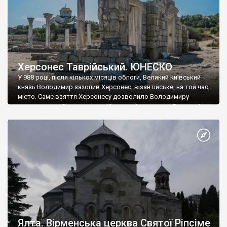
Херсонес Таврійський. ЮНЕСКО
У 988 році, після кількох місяців облоги, Великий київський
князь Володимир захопив Херсонес, візантійське, на той час,
місто. Саме взяття Херсонесу дозволило Володимиру
диктувати свої умови візантійському імператору Василю ІІ, та
одружитися з його дочкою Ганною. Цього ж року, в
Херсонесі Володимир-язичник, став Василем-християнином.
А потім було Хрещення Русі. На честь Херсонесу Таврійського
названо місто […]
Ялта. Вірменська церква Святої Ріпсіме