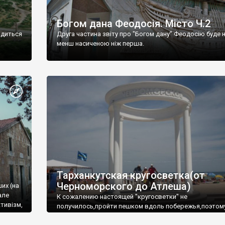
Богом дана Феодосія. Місто Ч.2
одиться
Друга частина звіту про "Богом дану" Феодосію буде 
менш насиченою ніж перша.
Тарханкутская кругосветка(от
Черноморского до Атлеша)
ших (на
але
К сожалению настоящей "кругосветки" не
тивізм,
получилось,пройти пешком вдоль побережья,поэтом
совершали радиальные вылазки из Оленевки.