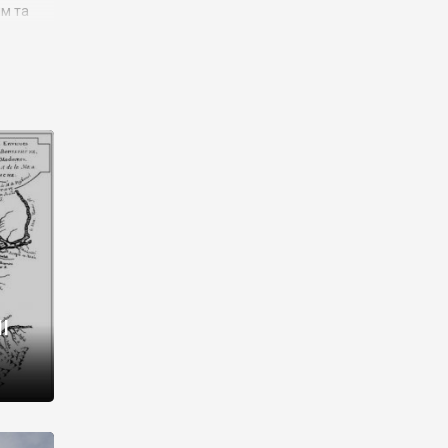
им та
ора і
є
го типу,
ей-
рний
ста:
 райони
від 2
I
і,
рукти,
 котрі