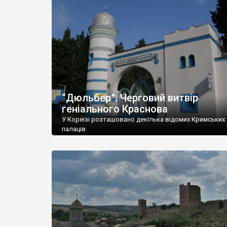
“Дюльбер”. Черговий витвір
геніального Краснова
У Кореїзі розташовано декілька відомих Кримських
палаців.