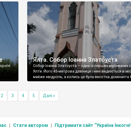
е
Ялта. Собор Іоанна Златоуста
ороге
Собор Іоанна Златоуста – одна із перших мурованих 
Ялти. Його 45-метрова дзвіниця і нині видніється в міс
майже звідусіль, а колись це була висотна домінанта 
2
3
4
5
Далі »
нас
Стати автором
Підтримати сайт “Україна Інкогні