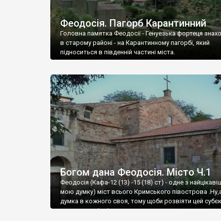
Феодосія. Пагорб Карантинний
Головна памятка Феодосії - Генуезька фортеця знах
в старому районі - на Карантинному пагорбі, який
підноситься в південній частині міста.
Богом дана Феодосія. Місто Ч.1
Феодосія (Кафа-12 (13) -15 (18) ст) - одне з найцікаві
мою думку) міст всього Кримського півострова .Ну,
думка в кожного своя, тому щоби розвіяти цей субєк
запрошую відвідати це