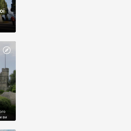
ої
ого
и ви