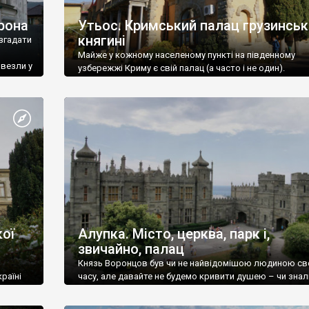
рона
Утьос. Кримський палац грузинськ
княгині
згадати
Майже у кожному населеному пункті на південному
ивезли у
узбережжі Криму є свій палац (а часто і не один).
ої
Алупка. Місто, церква, парк і,
звичайно, палац
Князь Воронцов був чи не найвідомішою людиною св
раїні
часу, але давайте не будемо кривити душею – чи знал
це прізвище до відвідин Алупки? Мабуть все таки ні.