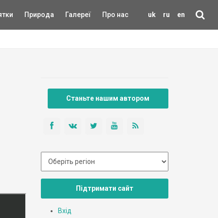
ятки
Природа
Галереї
Про нас
uk
ru
en
Станьте нашим автором
Підтримати сайт
Вхід