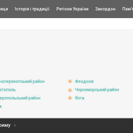
ниця
Історія і традиції
Регіони України
Закордон
Пам'
ноперекопський район
Феодосія
стополь
Чорноморський район
еропольський район
Ялта
к