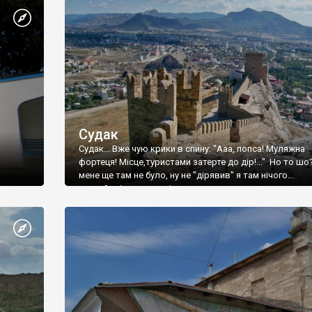
Судак
Судак... Вже чую крики в спину: "Ааа, попса! Муляжна
фортеця! Місце,туристами затерте до дір!..." Но то шо
мене ще там не було, ну не "дірявив" я там нічого...
принаймні до цього літа.