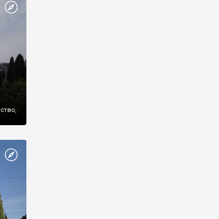
же
нство,