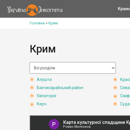
Крам
Головна
>
Крим
Крим
Алушта
Крас
Бахчисарайський район
Сева
Євпаторія
Сімф
Керч
Суда