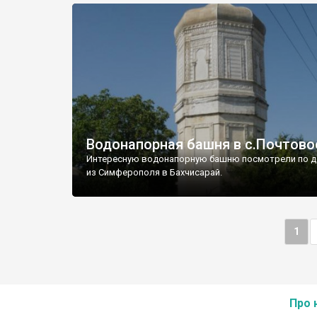
Водонапорная башня в с.Почтово
Интересную водонапорную башню посмотрели по д
из Симферополя в Бахчисарай.
1
Про 