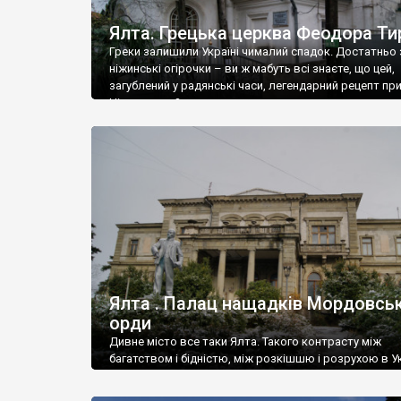
Ялта. Грецька церква Феодора Ти
Греки залишили Україні чималий спадок. Достатньо 
ніжинські огірочки – ви ж мабуть всі знаєте, що цей,
загублений у радянські часи, легендарний рецепт пр
Ніжин греки?
Ялта . Палац нащадків Мордовськ
орди
Дивне місто все таки Ялта. Такого контрасту між
багатством і бідністю, між розкішшю і розрухою в Ук
більше не знайдеш.