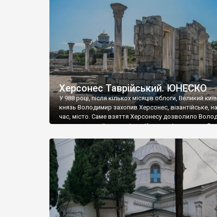
музею «Новгородський музей-заповідник» сотні арт
візантійської доби. Раритети викрадені з фондів об’
культурної спадщини ЮНЕСКО «Херсонеса Таврійсько
Офіційно – на виставку «Золото Візантії», але експер
влада в Україні вважають це лише […]
Херсонес Таврійський. ЮНЕСКО
У 988 році, після кількох місяців облоги, Великий киї
князь Володимир захопив Херсонес, візантійське, на
час, місто. Саме взяття Херсонесу дозволило Воло
диктувати свої умови візантійському імператору Вас
та одружитися з його дочкою Ганною. Цього ж року,
Херсонесі Володимир-язичник, став Василем-
християнином. А потім було Хрещення Русі. На честь
Херсонесу Таврійського названо місто […]