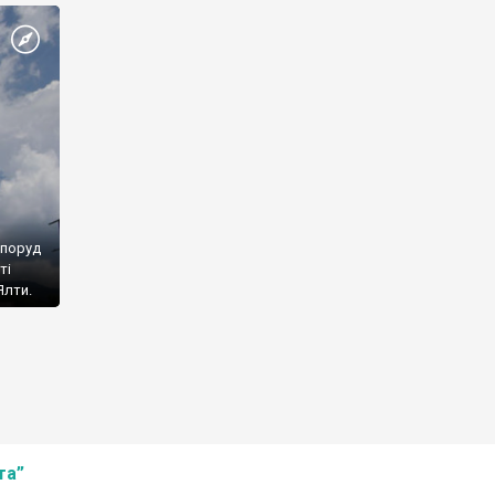
споруд
ті
Ялти.
та”