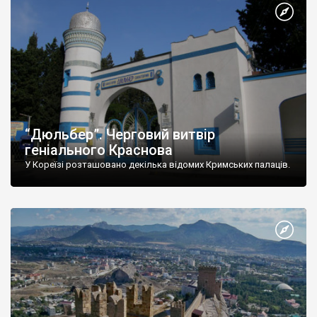
“Дюльбер”. Черговий витвір
геніального Краснова
У Кореїзі розташовано декілька відомих Кримських палаців.