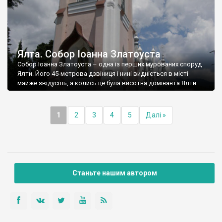
Ялта. Собор Іоанна Златоуста
Собор Іоанна Златоуста – одна із перших мурованих споруд
Ялти. Його 45-метрова дзвіниця і нині видніється в місті
майже звідусіль, а колись це була висотна домінанта Ялти.
1
2
3
4
5
Далі »
Станьте нашим автором