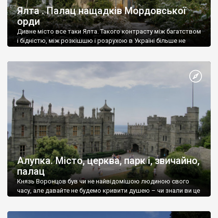
Ялта . Палац нащадків Мордовської
орди
Дивне місто все таки Ялта. Такого контрасту між багатством
і бідністю, між розкішшю і розрухою в Україні більше не
знайдеш.
Алупка. Місто, церква, парк і, звичайно,
палац
Князь Воронцов був чи не найвідомішою людиною свого
часу, але давайте не будемо кривити душею – чи знали ви це
прізвище до відвідин Алупки? Мабуть все таки ні.