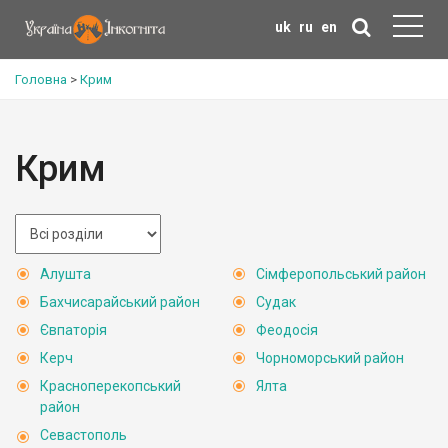
uk
ru
en
Головна
>
Крим
Крим
Алушта
Сімферопольський район
Бахчисарайський район
Судак
Євпаторія
Феодосія
Керч
Чорноморський район
Красноперекопський
Ялта
район
Севастополь