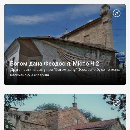
Богом дана Феодосія. Місто Ч.2
Друга частина звіту про "Богом дану" Феодосію буде не менш
насиченою ніж перша.