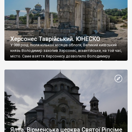
Херсонес Таврійський. ЮНЕСКО
У 988 році, після кількох місяців облоги, Великий київський
князь Володимир захопив Херсонес, візантійське, на той час,
місто. Саме взяття Херсонесу дозволило Володимиру
диктувати свої умови візантійському імператору Василю ІІ, та
одружитися з його дочкою Ганною. Цього ж року, в
Херсонесі Володимир-язичник, став Василем-християнином.
А потім було Хрещення Русі. На честь Херсонесу Таврійського
названо місто […]
Ялта. Вірменська церква Святої Ріпсіме