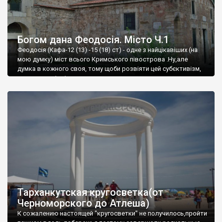
Богом дана Феодосія. Місто Ч.1
Феодосія (Кафа-12 (13) -15 (18) ст) - одне з найцікавіших (на
мою думку) міст всього Кримського півострова .Ну,але
думка в кожного своя, тому щоби розвіяти цей субєктивізм,
запрошую відвідати це
Тарханкутская кругосветка(от
Черноморского до Атлеша)
К сожалению настоящей "кругосветки" не получилось,пройти