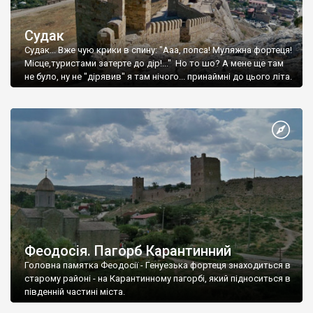
Судак
Судак... Вже чую крики в спину: "Ааа, попса! Муляжна фортеця!
Місце,туристами затерте до дір!..." Но то шо? А мене ще там
не було, ну не "дірявив" я там нічого... принаймні до цього літа.
Феодосія. Пагорб Карантинний
Головна памятка Феодосії - Генуезька фортеця знаходиться в
старому районі - на Карантинному пагорбі, який підноситься в
південній частині міста.