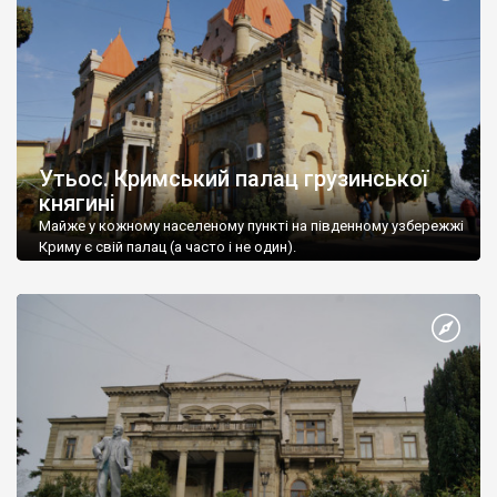
Утьос. Кримський палац грузинської
княгині
Майже у кожному населеному пункті на південному узбережжі
Криму є свій палац (а часто і не один).