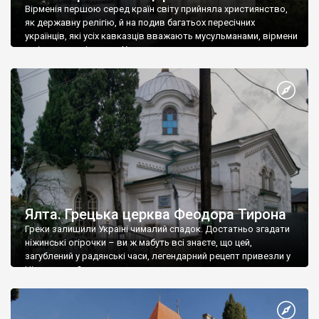
Вірменія першою серед країн світу прийняла християнство,
як державну релігію, й на подив багатьох пересічних
українців, які усіх кавказців вважають мусульманами, вірмени
є відданими вірянами Христа
Ялта. Грецька церква Феодора Тирона
Греки залишили Україні чималий спадок. Достатньо згадати
ніжинські огірочки – ви ж мабуть всі знаєте, що цей,
загублений у радянські часи, легендарний рецепт привезли у
Ніжин греки?