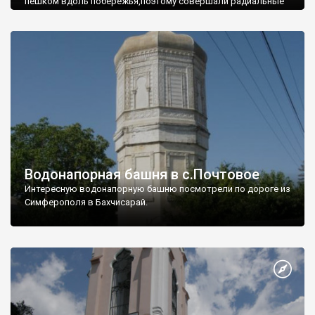
пешком вдоль побережья,поэтому совершали радиальные
вылазки из Оленевки.
Водонапорная башня в с.Почтовое
Интересную водонапорную башню посмотрели по дороге из
Симферополя в Бахчисарай.