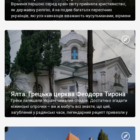
Вірменія першою серед країн світу прийняла християнство,
як державну релігію, й на подив багатьох пересічних
українців, які усіх кавказців вважають мусульманами, вірмени
є відданими вірянами Христа
Ялта. Грецька церква Феодора Тирона
Греки залишили Україні чималий спадок. Достатньо згадати
ніжинські огірочки – ви ж мабуть всі знаєте, що цей,
загублений у радянські часи, легендарний рецепт привезли у
Ніжин греки?