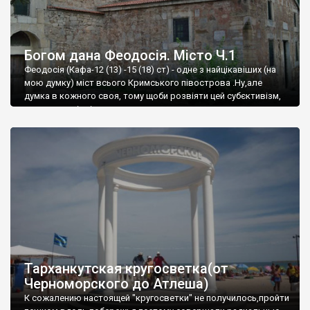
Богом дана Феодосія. Місто Ч.1
Феодосія (Кафа-12 (13) -15 (18) ст) - одне з найцікавіших (на
мою думку) міст всього Кримського півострова .Ну,але
думка в кожного своя, тому щоби розвіяти цей субєктивізм,
запрошую відвідати це
Тарханкутская кругосветка(от
Черноморского до Атлеша)
К сожалению настоящей "кругосветки" не получилось,пройти