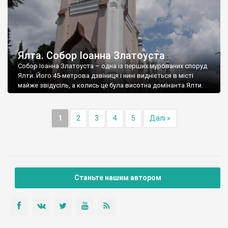
Ялта. Собор Іоанна Златоуста
Собор Іоанна Златоуста – одна із перших мурованих споруд
Ялти. Його 45-метрова дзвіниця і нині видніється в місті
майже звідусіль, а колись це була висотна домінанта Ялти.
1
2
3
4
5
Далі »
Станьте нашим автором