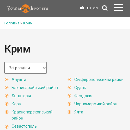
uk
ru
en
Головна
>
Крим
Крим
Алушта
Сімферопольський район
Бахчисарайський район
Судак
Євпаторія
Феодосія
Керч
Чорноморський район
Красноперекопський
Ялта
район
Севастополь