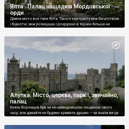
Ялта . Палац нащадків Мордовської
орди
Дивне місто все таки Ялта. Такого контрасту між багатством
і бідністю, між розкішшю і розрухою в Україні більше не
знайдеш.
Алупка. Місто, церква, парк і, звичайно,
палац
Князь Воронцов був чи не найвідомішою людиною свого
часу, але давайте не будемо кривити душею – чи знали ви це
прізвище до відвідин Алупки? Мабуть все таки ні.