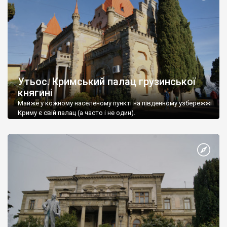
Утьос. Кримський палац грузинської
княгині
Майже у кожному населеному пункті на південному узбережжі
Криму є свій палац (а часто і не один).