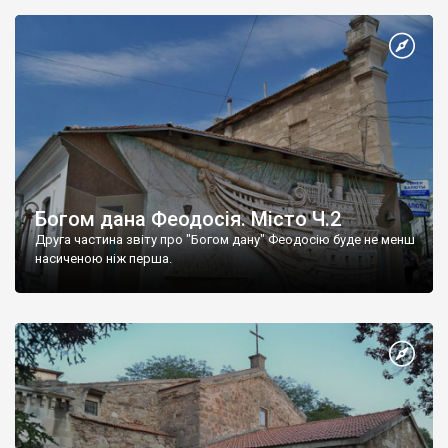
Богом дана Феодосія. Місто Ч.2
Друга частина звіту про "Богом дану" Феодосію буде не менш
насиченою ніж перша.