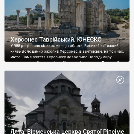
Херсонес Таврійський. ЮНЕСКО
У 988 році, після кількох місяців облоги, Великий київський
князь Володимир захопив Херсонес, візантійське, на той час,
місто. Саме взяття Херсонесу дозволило Володимиру
диктувати свої умови візантійському імператору Василю ІІ, та
одружитися з його дочкою Ганною. Цього ж року, в
Херсонесі Володимир-язичник, став Василем-християнином.
А потім було Хрещення Русі. На честь Херсонесу Таврійського
названо місто […]
Ялта. Вірменська церква Святої Ріпсіме