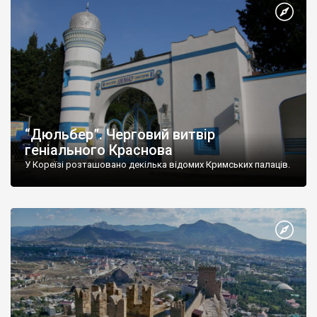
“Дюльбер”. Черговий витвір
геніального Краснова
У Кореїзі розташовано декілька відомих Кримських палаців.