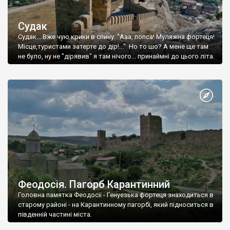
Судак
Судак... Вже чую крики в спину: "Ааа, попса! Муляжна фортеця!
Місце,туристами затерте до дір!..." Но то шо? А мене ще там
не було, ну не "дірявив" я там нічого... принаймні до цього літа.
Феодосія. Пагорб Карантинний
Головна памятка Феодосії - Генуезька фортеця знаходиться в
старому районі - на Карантинному пагорбі, який підноситься в
південній частині міста.