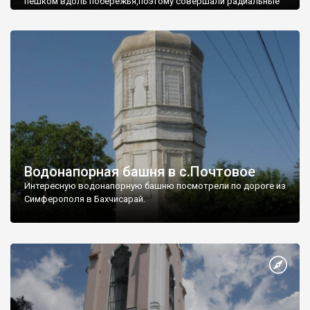
пешком вдоль побережья,поэтому совершали радиальные
вылазки из Оленевки.
Водонапорная башня в с.Почтовое
Интересную водонапорную башню посмотрели по дороге из
Симферополя в Бахчисарай.