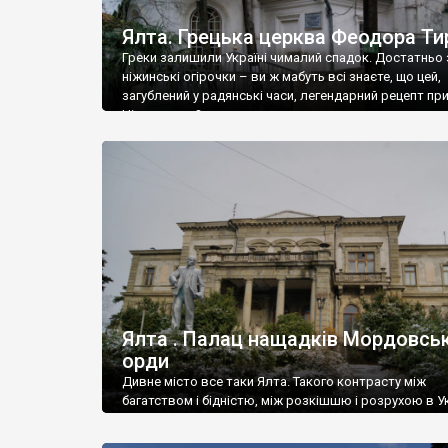
Ялта. Грецька церква Феодора Ти
Греки залишили Україні чималий спадок. Достатньо 
ніжинські огірочки – ви ж мабуть всі знаєте, що цей,
загублений у радянські часи, легендарний рецепт пр
Ніжин греки?
Ялта . Палац нащадків Мордовськ
орди
Дивне місто все таки Ялта. Такого контрасту між
багатством і бідністю, між розкішшю і розрухою в Ук
більше не знайдеш.