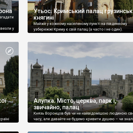
рона
Утьос. Кримський палац грузинськ
княгині
згадати
Майже у кожному населеному пункті на південному
ивезли у
узбережжі Криму є свій палац (а часто і не один).
ої
Алупка. Місто, церква, парк і,
звичайно, палац
Князь Воронцов був чи не найвідомішою людиною св
раїні
часу, але давайте не будемо кривити душею – чи знал
це прізвище до відвідин Алупки? Мабуть все таки ні.