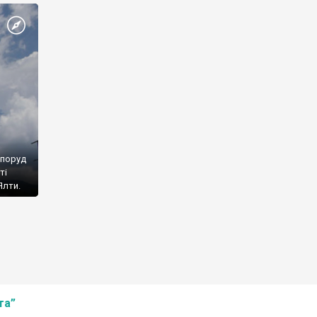
споруд
ті
Ялти.
та”