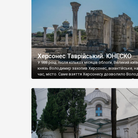
музею «Новгородський музей-заповідник» сотні арт
візантійської доби. Раритети викрадені з фондів об’
культурної спадщини ЮНЕСКО «Херсонеса Таврійсько
Офіційно – на виставку «Золото Візантії», але експер
влада в Україні вважають це лише […]
Херсонес Таврійський. ЮНЕСКО
У 988 році, після кількох місяців облоги, Великий киї
князь Володимир захопив Херсонес, візантійське, на
час, місто. Саме взяття Херсонесу дозволило Воло
диктувати свої умови візантійському імператору Вас
та одружитися з його дочкою Ганною. Цього ж року,
Херсонесі Володимир-язичник, став Василем-
християнином. А потім було Хрещення Русі. На честь
Херсонесу Таврійського названо місто […]