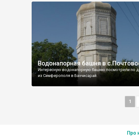
Водонапорная башня в с.Почтово
Интересную водонапорную башню посмотрели по д
из Симферополя в Бахчисарай.
1
Про 