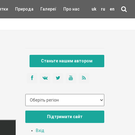
ятки
Природа
Галереї
Про нас
uk
ru
en
Станьте нашим автором
Підтримати сайт
Вхід