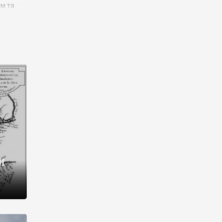
им та
ора і
є
го типу,
ей-
рний
ста:
 райони
від 2
I
і,
рукти,
 котрі