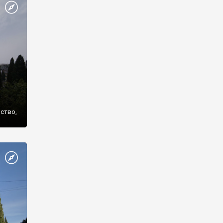
же
нство,