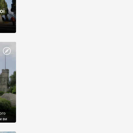
ої
ого
и ви