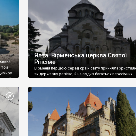
ефактів
називаються «повстяками» (postaki)…” “Вино. Крим
єкту
виробляє відмінне вино і його вдосталь: воно все ду
го».
легке біле і дуже […]
ти та
Ялта. Вірменська церква Святої
Ріпсіме
вський
 той
Вірменія першою серед країн світу прийняла христия
димиру
як державну релігію, й на подив багатьох пересічних
илю ІІ,
українців, які усіх кавказців вважають мусульманами,
 в
вірмени є відданими вірянами Христа