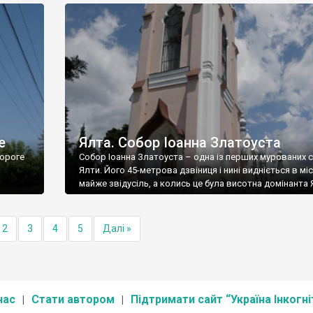
е
Ялта. Собор Іоанна Златоуста
ороге
Собор Іоанна Златоуста – одна із перших мурованих 
Ялти. Його 45-метрова дзвіниця і нині видніється в міс
майже звідусіль, а колись це була висотна домінанта 
2
3
4
5
Далі »
нас
Стати автором
Підтримати сайт “Україна Інкогні