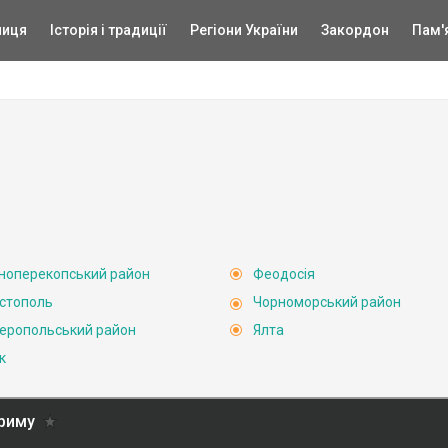
ниця
Історія і традиції
Регіони України
Закордон
Пам'
ноперекопський район
Феодосія
стополь
Чорноморський район
еропольський район
Ялта
к