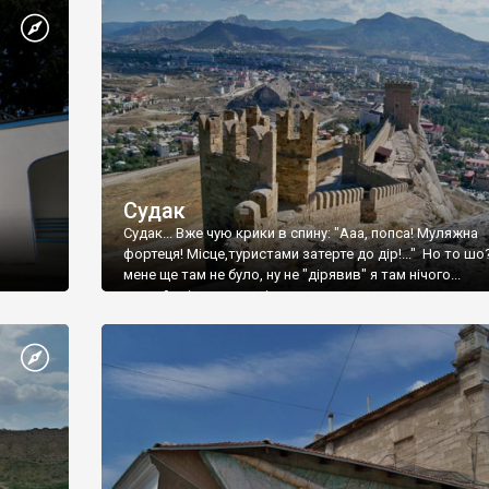
Судак
Судак... Вже чую крики в спину: "Ааа, попса! Муляжна
фортеця! Місце,туристами затерте до дір!..." Но то шо
мене ще там не було, ну не "дірявив" я там нічого...
принаймні до цього літа.