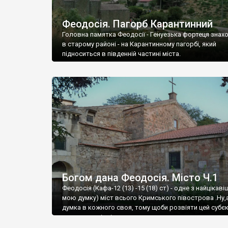
Феодосія. Пагорб Карантинний
Головна памятка Феодосії - Генуезька фортеця знах
в старому районі - на Карантинному пагорбі, який
підноситься в південній частині міста.
Богом дана Феодосія. Місто Ч.1
Феодосія (Кафа-12 (13) -15 (18) ст) - одне з найцікаві
мою думку) міст всього Кримського півострова .Ну,
думка в кожного своя, тому щоби розвіяти цей субєк
запрошую відвідати це