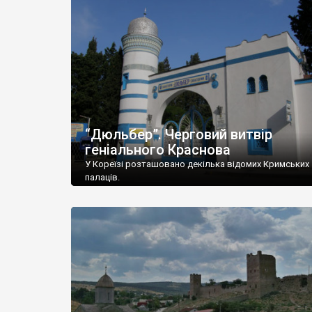
“Дюльбер”. Черговий витвір
геніального Краснова
У Кореїзі розташовано декілька відомих Кримських
палаців.