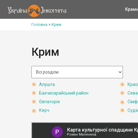
Крам
Головна
>
Крим
Крим
Алушта
Крас
Бахчисарайський район
Сева
Євпаторія
Сімф
Керч
Суда