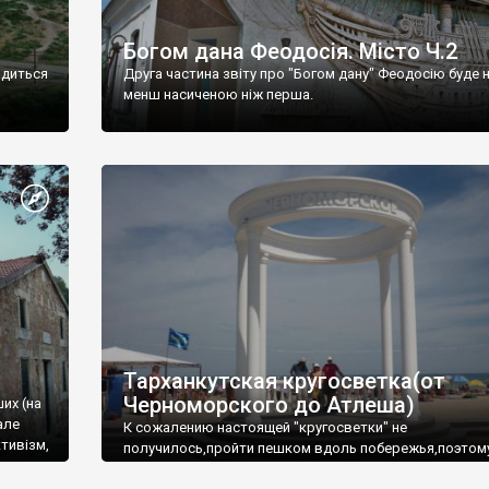
Богом дана Феодосія. Місто Ч.2
одиться
Друга частина звіту про "Богом дану" Феодосію буде 
менш насиченою ніж перша.
Тарханкутская кругосветка(от
Черноморского до Атлеша)
ших (на
але
К сожалению настоящей "кругосветки" не
тивізм,
получилось,пройти пешком вдоль побережья,поэтом
совершали радиальные вылазки из Оленевки.