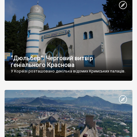
“Дюльбер”. Черговий витвір
геніального Краснова
У Кореїзі розташовано декілька відомих Кримських палаців.