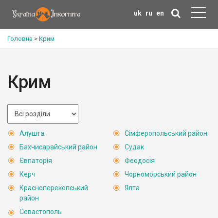
uk
ru
en
Головна
>
Крим
Крим
Алушта
Сімферопольський район
Бахчисарайський район
Судак
Євпаторія
Феодосія
Керч
Чорноморський район
Красноперекопський
Ялта
район
Севастополь