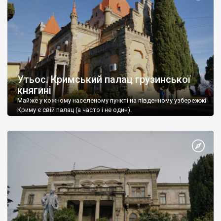
Утьос. Кримський палац грузинської
княгині
Майже у кожному населеному пункті на південному узбережжі
Криму є свій палац (а часто і не один).