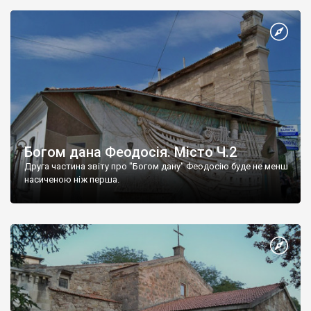
Богом дана Феодосія. Місто Ч.2
Друга частина звіту про "Богом дану" Феодосію буде не менш
насиченою ніж перша.