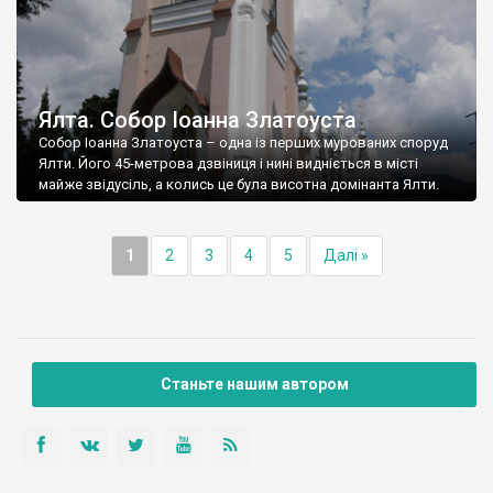
Ялта. Собор Іоанна Златоуста
Собор Іоанна Златоуста – одна із перших мурованих споруд
Ялти. Його 45-метрова дзвіниця і нині видніється в місті
майже звідусіль, а колись це була висотна домінанта Ялти.
1
2
3
4
5
Далі »
Станьте нашим автором