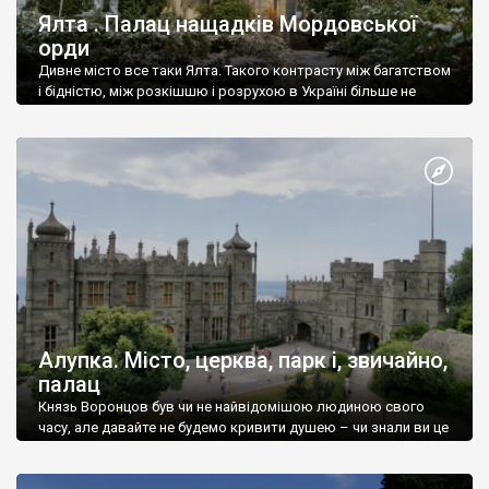
Ялта . Палац нащадків Мордовської
орди
Дивне місто все таки Ялта. Такого контрасту між багатством
і бідністю, між розкішшю і розрухою в Україні більше не
знайдеш.
Алупка. Місто, церква, парк і, звичайно,
палац
Князь Воронцов був чи не найвідомішою людиною свого
часу, але давайте не будемо кривити душею – чи знали ви це
прізвище до відвідин Алупки? Мабуть все таки ні.