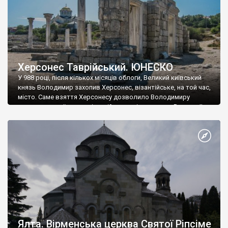
Херсонес Таврійський. ЮНЕСКО
У 988 році, після кількох місяців облоги, Великий київський
князь Володимир захопив Херсонес, візантійське, на той час,
місто. Саме взяття Херсонесу дозволило Володимиру
диктувати свої умови візантійському імператору Василю ІІ, та
одружитися з його дочкою Ганною. Цього ж року, в
Херсонесі Володимир-язичник, став Василем-християнином.
А потім було Хрещення Русі. На честь Херсонесу Таврійського
названо місто […]
Ялта. Вірменська церква Святої Ріпсіме