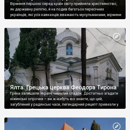
Вірменія першою серед країн світу прийняла християнство,
як державну релігію, й на подив багатьох пересічних
українців, які усіх кавказців вважають мусульманами, вірмени
є відданими вірянами Христа
Ялта. Грецька церква Феодора Тирона
Греки залишили Україні чималий спадок. Достатньо згадати
ніжинські огірочки – ви ж мабуть всі знаєте, що цей,
загублений у радянські часи, легендарний рецепт привезли у
Ніжин греки?