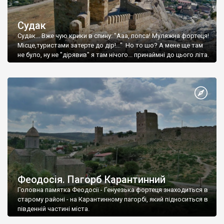
Судак
Судак... Вже чую крики в спину: "Ааа, попса! Муляжна фортеця!
Місце,туристами затерте до дір!..." Но то шо? А мене ще там
не було, ну не "дірявив" я там нічого... принаймні до цього літа.
Феодосія. Пагорб Карантинний
Головна памятка Феодосії - Генуезька фортеця знаходиться в
старому районі - на Карантинному пагорбі, який підноситься в
південній частині міста.