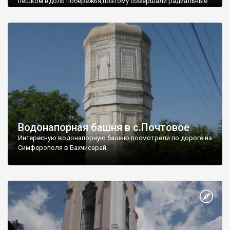
пешком вдоль побережья,поэтому совершали радиальные
вылазки из Оленевки.
Водонапорная башня в с.Почтовое
Интересную водонапорную башню посмотрели по дороге из
Симферополя в Бахчисарай.