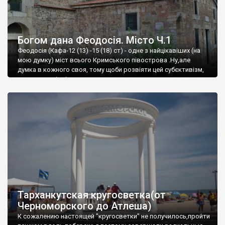
Богом дана Феодосія. Місто Ч.1
Феодосія (Кафа-12 (13) -15 (18) ст) - одне з найцікавіших (на
мою думку) міст всього Кримського півострова .Ну,але
думка в кожного своя, тому щоби розвіяти цей субєктивізм,
запрошую відвідати це
Тарханкутская кругосветка(от
Черноморского до Атлеша)
К сожалению настоящей "кругосветки" не получилось,пройти