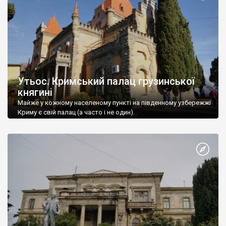
Утьос. Кримський палац грузинської
княгині
Майже у кожному населеному пункті на південному узбережжі
Криму є свій палац (а часто і не один).