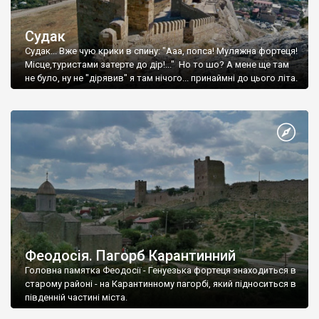
Судак
Судак... Вже чую крики в спину: "Ааа, попса! Муляжна фортеця!
Місце,туристами затерте до дір!..." Но то шо? А мене ще там
не було, ну не "дірявив" я там нічого... принаймні до цього літа.
Феодосія. Пагорб Карантинний
Головна памятка Феодосії - Генуезька фортеця знаходиться в
старому районі - на Карантинному пагорбі, який підноситься в
південній частині міста.