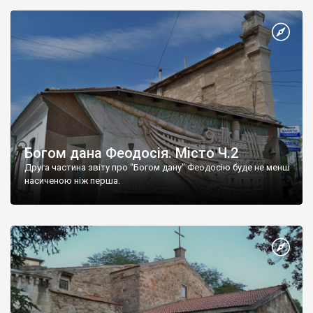
Богом дана Феодосія. Місто Ч.2
Друга частина звіту про "Богом дану" Феодосію буде не менш
насиченою ніж перша.