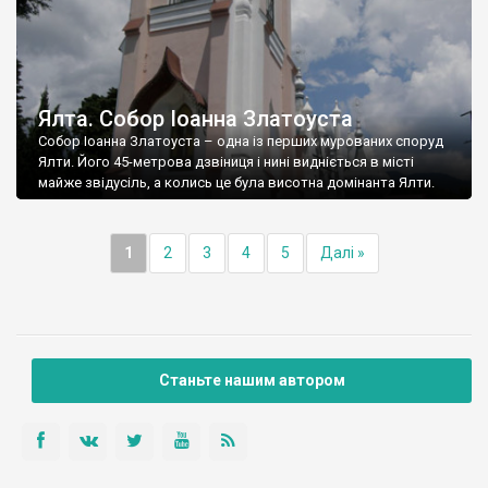
Ялта. Собор Іоанна Златоуста
Собор Іоанна Златоуста – одна із перших мурованих споруд
Ялти. Його 45-метрова дзвіниця і нині видніється в місті
майже звідусіль, а колись це була висотна домінанта Ялти.
1
2
3
4
5
Далі »
Станьте нашим автором