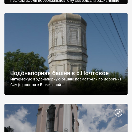
пешком вдоль побережья,поэтому совершали радиальные
вылазки из Оленевки.
Водонапорная башня в с.Почтовое
Интересную водонапорную башню посмотрели по дороге из
Симферополя в Бахчисарай.