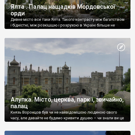
Ялта . Палац нащадків Мордовської
орди
Дивне місто все таки Ялта. Такого контрасту між багатством
і бідністю, між розкішшю і розрухою в Україні більше не
знайдеш.
Алупка. Місто, церква, парк і, звичайно,
палац
Князь Воронцов був чи не найвідомішою людиною свого
часу, але давайте не будемо кривити душею – чи знали ви це
прізвище до відвідин Алупки? Мабуть все таки ні.