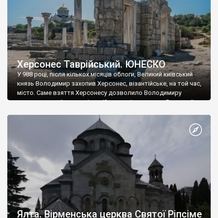
Херсонес Таврійський. ЮНЕСКО
У 988 році, після кількох місяців облоги, Великий київський
князь Володимир захопив Херсонес, візантійське, на той час,
місто. Саме взяття Херсонесу дозволило Володимиру
диктувати свої умови візантійському імператору Василю ІІ, та
одружитися з його дочкою Ганною. Цього ж року, в
Херсонесі Володимир-язичник, став Василем-християнином.
А потім було Хрещення Русі. На честь Херсонесу Таврійського
названо місто […]
Ялта. Вірменська церква Святої Ріпсіме