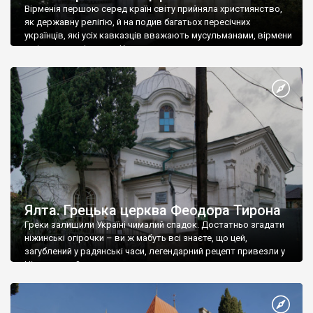
Вірменія першою серед країн світу прийняла християнство,
як державну релігію, й на подив багатьох пересічних
українців, які усіх кавказців вважають мусульманами, вірмени
є відданими вірянами Христа
Ялта. Грецька церква Феодора Тирона
Греки залишили Україні чималий спадок. Достатньо згадати
ніжинські огірочки – ви ж мабуть всі знаєте, що цей,
загублений у радянські часи, легендарний рецепт привезли у
Ніжин греки?