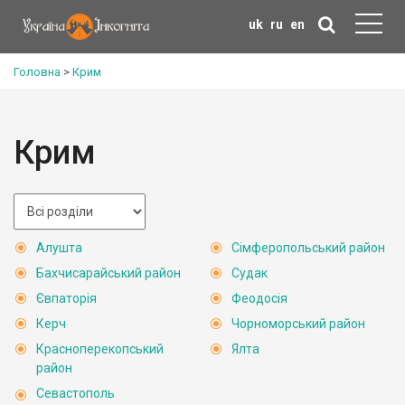
uk
ru
en
Головна
>
Крим
Крим
Алушта
Сімферопольський район
Бахчисарайський район
Судак
Євпаторія
Феодосія
Керч
Чорноморський район
Красноперекопський
Ялта
район
Севастополь