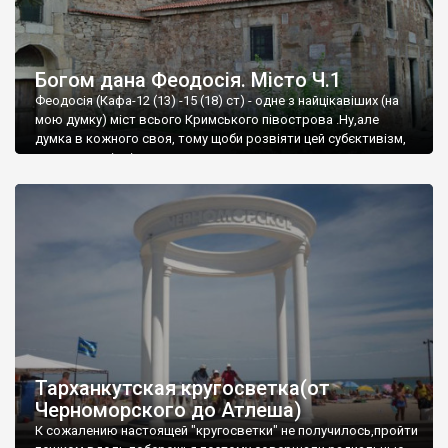
Богом дана Феодосія. Місто Ч.1
Феодосія (Кафа-12 (13) -15 (18) ст) - одне з найцікавіших (на
мою думку) міст всього Кримського півострова .Ну,але
думка в кожного своя, тому щоби розвіяти цей субєктивізм,
запрошую відвідати це
Тарханкутская кругосветка(от
Черноморского до Атлеша)
К сожалению настоящей "кругосветки" не получилось,пройти