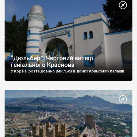
“Дюльбер”. Черговий витвір
геніального Краснова
У Кореїзі розташовано декілька відомих Кримських палаців.