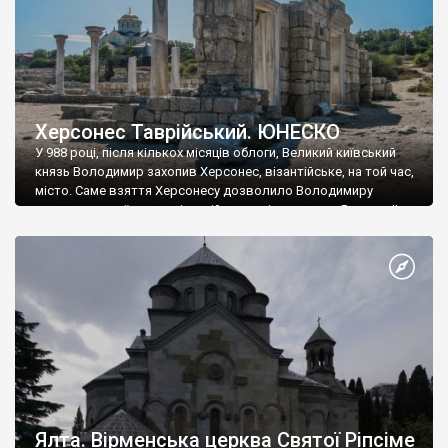
Херсонес Таврійський. ЮНЕСКО
У 988 році, після кількох місяців облоги, Великий київський
князь Володимир захопив Херсонес, візантійське, на той час,
місто. Саме взяття Херсонесу дозволило Володимиру
диктувати свої умови візантійському імператору Василю ІІ, та
одружитися з його дочкою Ганною. Цього ж року, в
Херсонесі Володимир-язичник, став Василем-християнином.
А потім було Хрещення Русі. На честь Херсонесу Таврійського
названо місто […]
Ялта. Вірменська церква Святої Ріпсіме