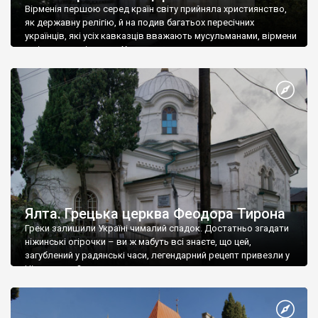
Вірменія першою серед країн світу прийняла християнство,
як державну релігію, й на подив багатьох пересічних
українців, які усіх кавказців вважають мусульманами, вірмени
є відданими вірянами Христа
Ялта. Грецька церква Феодора Тирона
Греки залишили Україні чималий спадок. Достатньо згадати
ніжинські огірочки – ви ж мабуть всі знаєте, що цей,
загублений у радянські часи, легендарний рецепт привезли у
Ніжин греки?