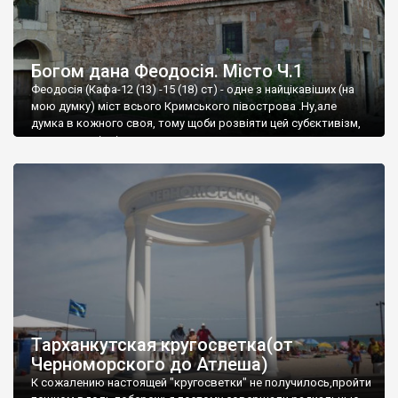
Богом дана Феодосія. Місто Ч.1
Феодосія (Кафа-12 (13) -15 (18) ст) - одне з найцікавіших (на
мою думку) міст всього Кримського півострова .Ну,але
думка в кожного своя, тому щоби розвіяти цей субєктивізм,
запрошую відвідати це
Тарханкутская кругосветка(от
Черноморского до Атлеша)
К сожалению настоящей "кругосветки" не получилось,пройти