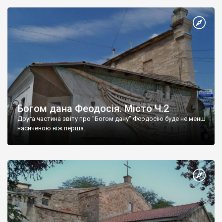
Богом дана Феодосія. Місто Ч.2
Друга частина звіту про "Богом дану" Феодосію буде не менш
насиченою ніж перша.