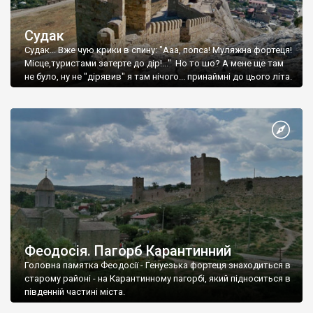
Судак
Судак... Вже чую крики в спину: "Ааа, попса! Муляжна фортеця!
Місце,туристами затерте до дір!..." Но то шо? А мене ще там
не було, ну не "дірявив" я там нічого... принаймні до цього літа.
Феодосія. Пагорб Карантинний
Головна памятка Феодосії - Генуезька фортеця знаходиться в
старому районі - на Карантинному пагорбі, який підноситься в
південній частині міста.