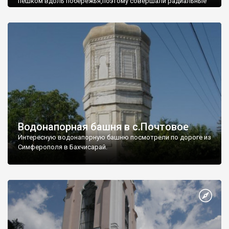
пешком вдоль побережья,поэтому совершали радиальные
вылазки из Оленевки.
Водонапорная башня в с.Почтовое
Интересную водонапорную башню посмотрели по дороге из
Симферополя в Бахчисарай.