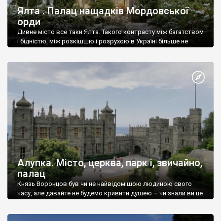
Ялта . Палац нащадків Мордовської
орди
Дивне місто все таки Ялта. Такого контрасту між багатством
і бідністю, між розкішшю і розрухою в Україні більше не
знайдеш.
Алупка. Місто, церква, парк і, звичайно,
палац
Князь Воронцов був чи не найвідомішою людиною свого
часу, але давайте не будемо кривити душею – чи знали ви це
прізвище до відвідин Алупки? Мабуть все таки ні.