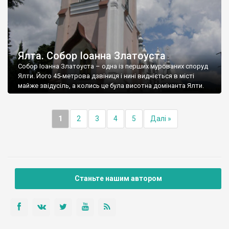
Ялта. Собор Іоанна Златоуста
Собор Іоанна Златоуста – одна із перших мурованих споруд
Ялти. Його 45-метрова дзвіниця і нині видніється в місті
майже звідусіль, а колись це була висотна домінанта Ялти.
1
2
3
4
5
Далі »
Станьте нашим автором