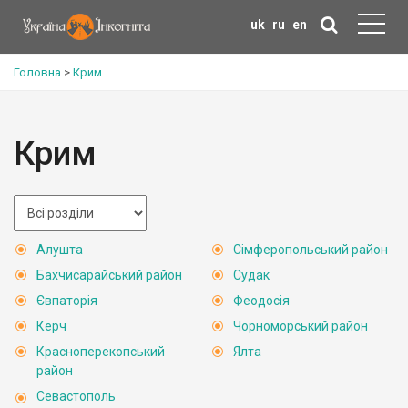
uk
ru
en
Головна
>
Крим
Крим
Алушта
Сімферопольський район
Бахчисарайський район
Судак
Євпаторія
Феодосія
Керч
Чорноморський район
Красноперекопський
Ялта
район
Севастополь