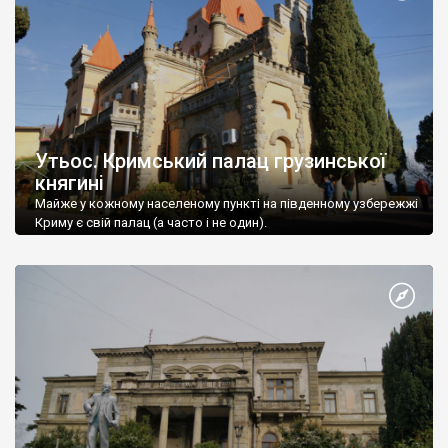
Утьос. Кримський палац грузинської
княгині
Майже у кожному населеному пункті на південному узбережжі
Криму є свій палац (а часто і не один).