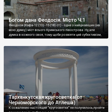
Богом дана Феодосія. Місто Ч.1
Феодосія (Кафа-12 (13) -15 (18) ст) - одне з найцікавіших (на
мою думку) міст всього Кримського півострова .Ну,але
думка в кожного своя, тому щоби розвіяти цей субєктивізм,
запрошую відвідати це
Тарханкутская кругосветка(от
Черноморского до Атлеша)
К сожалению настоящей "кругосветки" не получилось,пройти