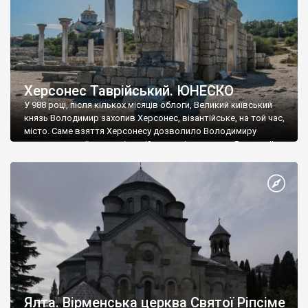
Херсонес Таврійський. ЮНЕСКО
У 988 році, після кількох місяців облоги, Великий київський
князь Володимир захопив Херсонес, візантійське, на той час,
місто. Саме взяття Херсонесу дозволило Володимиру
диктувати свої умови візантійському імператору Василю ІІ, та
одружитися з його дочкою Ганною. Цього ж року, в
Херсонесі Володимир-язичник, став Василем-християнином.
А потім було Хрещення Русі. На честь Херсонесу Таврійського
названо місто […]
Ялта. Вірменська церква Святої Ріпсіме