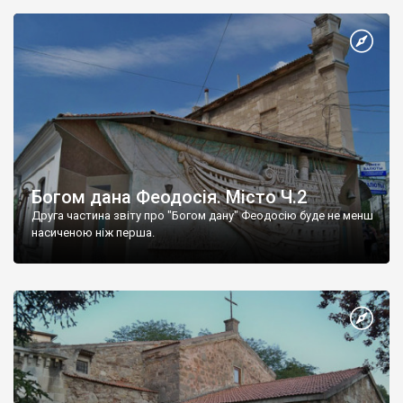
Богом дана Феодосія. Місто Ч.2
Друга частина звіту про "Богом дану" Феодосію буде не менш
насиченою ніж перша.