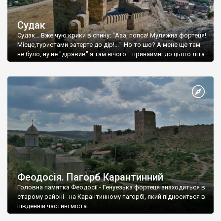
Судак
Судак... Вже чую крики в спину: "Ааа, попса! Муляжна фортеця!
Місце,туристами затерте до дір!..." Но то шо? А мене ще там
не було, ну не "дірявив" я там нічого... принаймні до цього літа.
Феодосія. Пагорб Карантинний
Головна памятка Феодосії - Генуезька фортеця знаходиться в
старому районі - на Карантинному пагорбі, який підноситься в
південній частині міста.