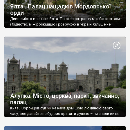
Ялта . Палац нащадків Мордовської
орди
Дивне місто все таки Ялта. Такого контрасту між багатством
і бідністю, між розкішшю і розрухою в Україні більше не
знайдеш.
Алупка. Місто, церква, парк і, звичайно,
палац
Князь Воронцов був чи не найвідомішою людиною свого
часу, але давайте не будемо кривити душею – чи знали ви це
прізвище до відвідин Алупки? Мабуть все таки ні.