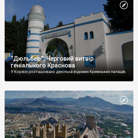
“Дюльбер”. Черговий витвір
геніального Краснова
У Кореїзі розташовано декілька відомих Кримських палаців.