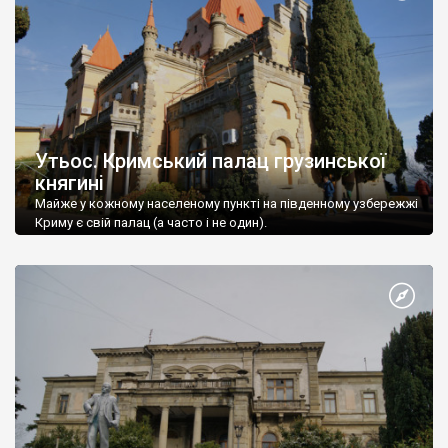
Утьос. Кримський палац грузинської
княгині
Майже у кожному населеному пункті на південному узбережжі
Криму є свій палац (а часто і не один).