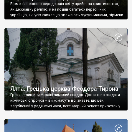
Вірменія першою серед країн світу прийняла християнство,
як державну релігію, й на подив багатьох пересічних
українців, які усіх кавказців вважають мусульманами, вірмени
є відданими вірянами Христа
Ялта. Грецька церква Феодора Тирона
Греки залишили Україні чималий спадок. Достатньо згадати
ніжинські огірочки – ви ж мабуть всі знаєте, що цей,
загублений у радянські часи, легендарний рецепт привезли у
Ніжин греки?