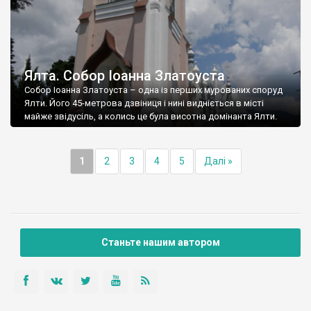
Ялта. Собор Іоанна Златоуста
Собор Іоанна Златоуста – одна із перших мурованих споруд
Ялти. Його 45-метрова дзвіниця і нині видніється в місті
майже звідусіль, а колись це була висотна домінанта Ялти.
1
2
3
4
5
Далі »
Станьте нашим автором