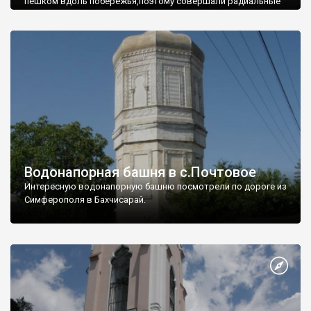
пешком вдоль побережья,поэтому совершали радиальные
вылазки из Оленевки.
Водонапорная башня в с.Почтовое
Интересную водонапорную башню посмотрели по дороге из
Симферополя в Бахчисарай.