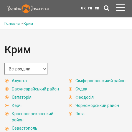
uk
ru
en
Головна
>
Крим
Крим
Алушта
Сімферопольський район
Бахчисарайський район
Судак
Євпаторія
Феодосія
Керч
Чорноморський район
Красноперекопський
Ялта
район
Севастополь