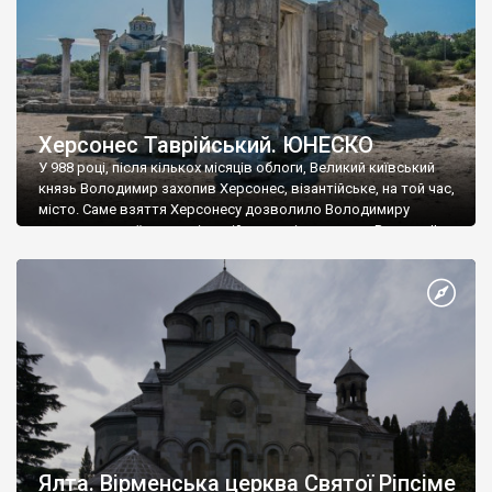
Херсонес Таврійський. ЮНЕСКО
У 988 році, після кількох місяців облоги, Великий київський
князь Володимир захопив Херсонес, візантійське, на той час,
місто. Саме взяття Херсонесу дозволило Володимиру
диктувати свої умови візантійському імператору Василю ІІ, та
одружитися з його дочкою Ганною. Цього ж року, в
Херсонесі Володимир-язичник, став Василем-християнином.
А потім було Хрещення Русі. На честь Херсонесу Таврійського
названо місто […]
Ялта. Вірменська церква Святої Ріпсіме