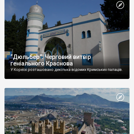
“Дюльбер”. Черговий витвір
геніального Краснова
У Кореїзі розташовано декілька відомих Кримських палаців.