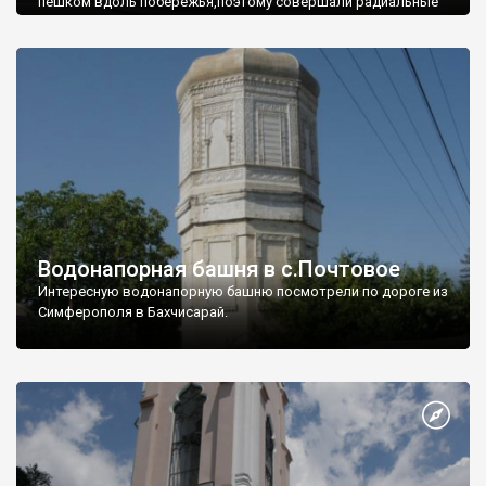
пешком вдоль побережья,поэтому совершали радиальные
вылазки из Оленевки.
Водонапорная башня в с.Почтовое
Интересную водонапорную башню посмотрели по дороге из
Симферополя в Бахчисарай.