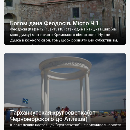
Богом дана Феодосія. Місто Ч.1
Феодосія (Кафа-12 (13) -15 (18) ст) - одне з найцікавіших (на
мою думку) міст всього Кримського півострова .Ну,але
думка в кожного своя, тому щоби розвіяти цей субєктивізм,
запрошую відвідати це
Тарханкутская кругосветка(от
Черноморского до Атлеша)
К сожалению настоящей "кругосветки" не получилось,пройти