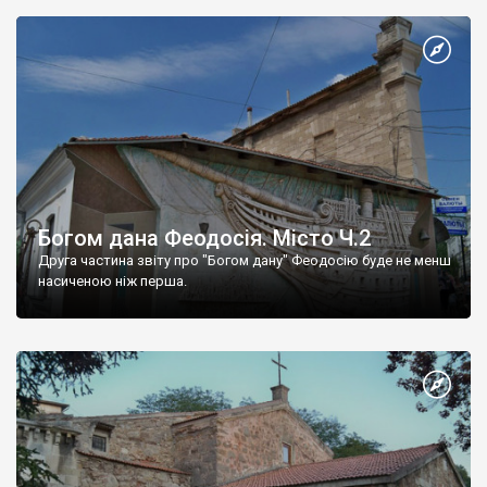
Богом дана Феодосія. Місто Ч.2
Друга частина звіту про "Богом дану" Феодосію буде не менш
насиченою ніж перша.