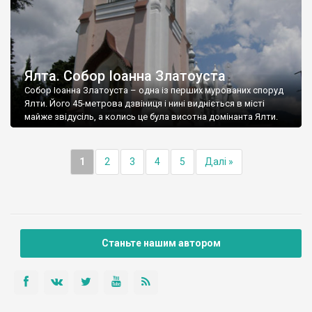
Ялта. Собор Іоанна Златоуста
Собор Іоанна Златоуста – одна із перших мурованих споруд
Ялти. Його 45-метрова дзвіниця і нині видніється в місті
майже звідусіль, а колись це була висотна домінанта Ялти.
1
2
3
4
5
Далі »
Станьте нашим автором