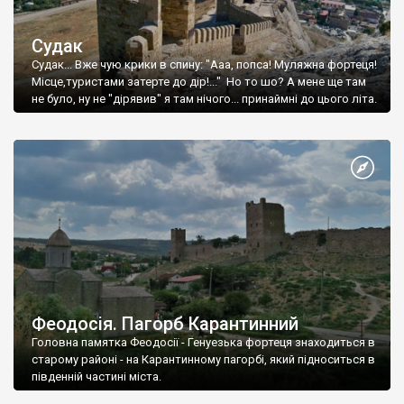
Судак
Судак... Вже чую крики в спину: "Ааа, попса! Муляжна фортеця!
Місце,туристами затерте до дір!..." Но то шо? А мене ще там
не було, ну не "дірявив" я там нічого... принаймні до цього літа.
Феодосія. Пагорб Карантинний
Головна памятка Феодосії - Генуезька фортеця знаходиться в
старому районі - на Карантинному пагорбі, який підноситься в
південній частині міста.