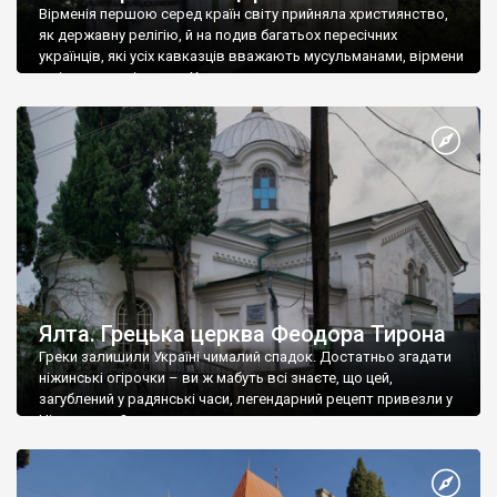
Вірменія першою серед країн світу прийняла християнство,
як державну релігію, й на подив багатьох пересічних
українців, які усіх кавказців вважають мусульманами, вірмени
є відданими вірянами Христа
Ялта. Грецька церква Феодора Тирона
Греки залишили Україні чималий спадок. Достатньо згадати
ніжинські огірочки – ви ж мабуть всі знаєте, що цей,
загублений у радянські часи, легендарний рецепт привезли у
Ніжин греки?