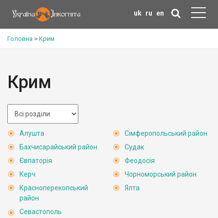
uk
ru
en
Головна
>
Крим
Крим
Алушта
Сімферопольський район
Бахчисарайський район
Судак
Євпаторія
Феодосія
Керч
Чорноморський район
Красноперекопський
Ялта
район
Севастополь