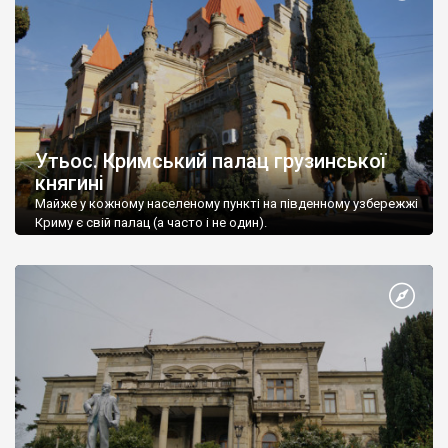
Утьос. Кримський палац грузинської
княгині
Майже у кожному населеному пункті на південному узбережжі
Криму є свій палац (а часто і не один).