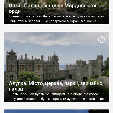
Ялта . Палац нащадків Мордовської
орди
Дивне місто все таки Ялта. Такого контрасту між багатством
і бідністю, між розкішшю і розрухою в Україні більше не
знайдеш.
Алупка. Місто, церква, парк і, звичайно,
палац
Князь Воронцов був чи не найвідомішою людиною свого
часу, але давайте не будемо кривити душею – чи знали ви це
прізвище до відвідин Алупки? Мабуть все таки ні.