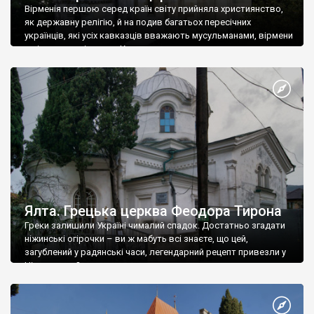
Вірменія першою серед країн світу прийняла християнство,
як державну релігію, й на подив багатьох пересічних
українців, які усіх кавказців вважають мусульманами, вірмени
є відданими вірянами Христа
Ялта. Грецька церква Феодора Тирона
Греки залишили Україні чималий спадок. Достатньо згадати
ніжинські огірочки – ви ж мабуть всі знаєте, що цей,
загублений у радянські часи, легендарний рецепт привезли у
Ніжин греки?