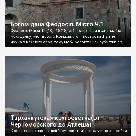
Богом дана Феодосія. Місто Ч.1
Феодосія (Кафа-12 (13) -15 (18) ст) - одне з найцікавіших (на
мою думку) міст всього Кримського півострова .Ну,але
думка в кожного своя, тому щоби розвіяти цей субєктивізм,
запрошую відвідати це
Тарханкутская кругосветка(от
Черноморского до Атлеша)
К сожалению настоящей "кругосветки" не получилось,пройти