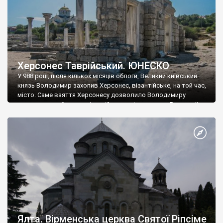
Херсонес Таврійський. ЮНЕСКО
У 988 році, після кількох місяців облоги, Великий київський
князь Володимир захопив Херсонес, візантійське, на той час,
місто. Саме взяття Херсонесу дозволило Володимиру
диктувати свої умови візантійському імператору Василю ІІ, та
одружитися з його дочкою Ганною. Цього ж року, в
Херсонесі Володимир-язичник, став Василем-християнином.
А потім було Хрещення Русі. На честь Херсонесу Таврійського
названо місто […]
Ялта. Вірменська церква Святої Ріпсіме