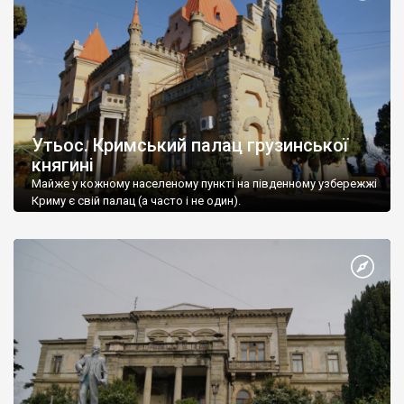
Утьос. Кримський палац грузинської
княгині
Майже у кожному населеному пункті на південному узбережжі
Криму є свій палац (а часто і не один).