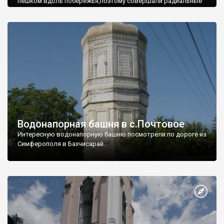
пешком вдоль побережья,поэтому совершали радиальные
вылазки из Оленевки.
Водонапорная башня в с.Почтовое
Интересную водонапорную башню посмотрели по дороге из
Симферополя в Бахчисарай.