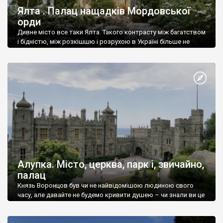
Ялта . Палац нащадків Мордовської
орди
Дивне місто все таки Ялта. Такого контрасту між багатством
і бідністю, між розкішшю і розрухою в Україні більше не
знайдеш.
Алупка. Місто, церква, парк і, звичайно,
палац
Князь Воронцов був чи не найвідомішою людиною свого
часу, але давайте не будемо кривити душею – чи знали ви це
прізвище до відвідин Алупки? Мабуть все таки ні.