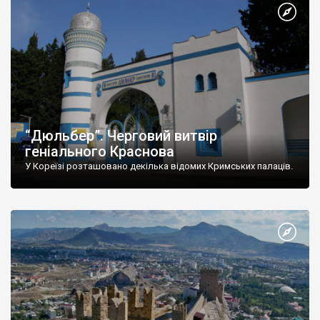
“Дюльбер”. Черговий витвір
геніального Краснова
У Кореїзі розташовано декілька відомих Кримських палаців.