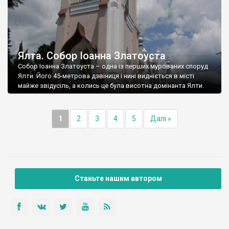
Ялта. Собор Іоанна Златоуста
Собор Іоанна Златоуста – одна із перших мурованих споруд
Ялти. Його 45-метрова дзвіниця і нині видніється в місті
майже звідусіль, а колись це була висотна домінанта Ялти.
1
2
3
4
5
Далі »
Станьте нашим автором