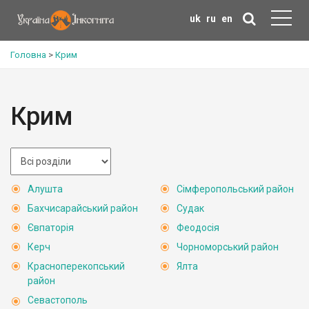
uk
ru
en
Головна
>
Крим
Крим
Алушта
Сімферопольський район
Бахчисарайський район
Судак
Євпаторія
Феодосія
Керч
Чорноморський район
Красноперекопський
Ялта
район
Севастополь