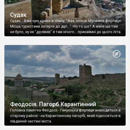
Судак
Судак... Вже чую крики в спину: "Ааа, попса! Муляжна фортеця!
Місце,туристами затерте до дір!..." Но то шо? А мене ще там
не було, ну не "дірявив" я там нічого... принаймні до цього літа.
Феодосія. Пагорб Карантинний
Головна памятка Феодосії - Генуезька фортеця знаходиться в
старому районі - на Карантинному пагорбі, який підноситься в
південній частині міста.