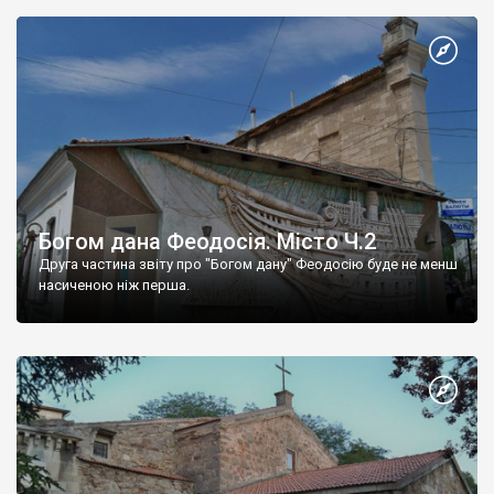
Богом дана Феодосія. Місто Ч.2
Друга частина звіту про "Богом дану" Феодосію буде не менш
насиченою ніж перша.