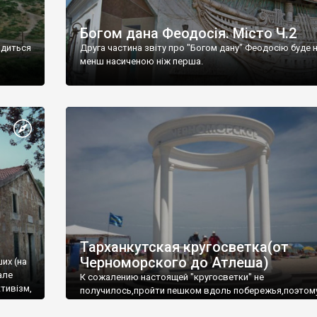
Богом дана Феодосія. Місто Ч.2
одиться
Друга частина звіту про "Богом дану" Феодосію буде 
менш насиченою ніж перша.
Тарханкутская кругосветка(от
Черноморского до Атлеша)
ших (на
але
К сожалению настоящей "кругосветки" не
тивізм,
получилось,пройти пешком вдоль побережья,поэтом
совершали радиальные вылазки из Оленевки.