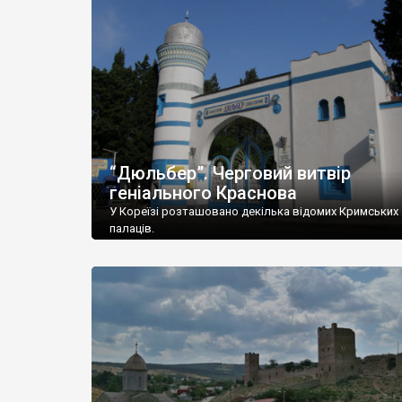
“Дюльбер”. Черговий витвір
геніального Краснова
У Кореїзі розташовано декілька відомих Кримських
палаців.