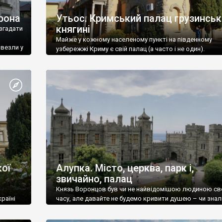
рона
Утьос. Кримський палац грузинськ
княгині
згадати
Майже у кожному населеному пункті на південному
ивезли у
узбережжі Криму є свій палац (а часто і не один).
ої
Алупка. Місто, церква, парк і,
звичайно, палац
Князь Воронцов був чи не найвідомішою людиною св
раїні
часу, але давайте не будемо кривити душею – чи знал
це прізвище до відвідин Алупки? Мабуть все таки ні.