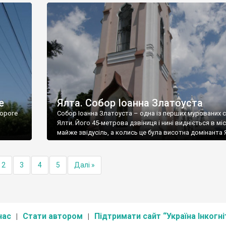
е
Ялта. Собор Іоанна Златоуста
ороге
Собор Іоанна Златоуста – одна із перших мурованих 
Ялти. Його 45-метрова дзвіниця і нині видніється в міс
майже звідусіль, а колись це була висотна домінанта 
2
3
4
5
Далі »
нас
Стати автором
Підтримати сайт “Україна Інкогні