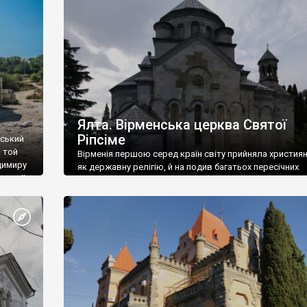
ефактів
називаються «повстяками» (postaki)…” “Вино. Крим
єкту
виробляє відмінне вино і його вдосталь: воно все ду
го».
легке біле і дуже […]
ти та
Ялта. Вірменська церква Святої
Ріпсіме
вський
 той
Вірменія першою серед країн світу прийняла христия
димиру
як державну релігію, й на подив багатьох пересічних
илю ІІ,
українців, які усіх кавказців вважають мусульманами,
 в
вірмени є відданими вірянами Христа