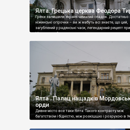
Ялта. Грецька церква Феодора Ти
Греки залишили Україні чималий спадок. Достатньо 
ніжинські огірочки – ви ж мабуть всі знаєте, що цей,
загублений у радянські часи, легендарний рецепт пр
Ніжин греки?
Ялта . Палац нащадків Мордовськ
орди
Дивне місто все таки Ялта. Такого контрасту між
багатством і бідністю, між розкішшю і розрухою в Ук
більше не знайдеш.