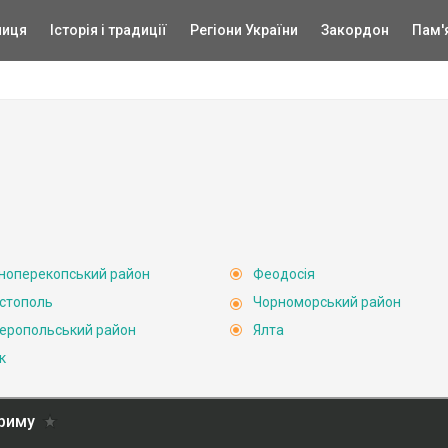
ниця
Історія і традиції
Регіони України
Закордон
Пам'
ноперекопський район
Феодосія
стополь
Чорноморський район
еропольський район
Ялта
к