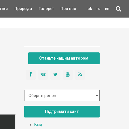
ятки
Природа
Галереї
Про нас
uk
ru
en
Станьте нашим автором
Підтримати сайт
Вхід