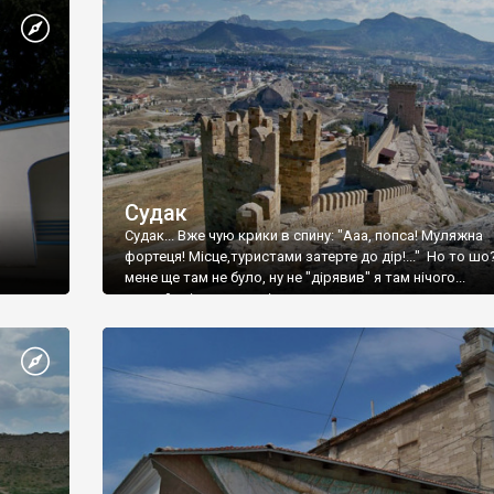
Судак
Судак... Вже чую крики в спину: "Ааа, попса! Муляжна
фортеця! Місце,туристами затерте до дір!..." Но то шо
мене ще там не було, ну не "дірявив" я там нічого...
принаймні до цього літа.