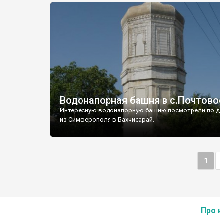
Водонапорная башня в с.Почтово
Интересную водонапорную башню посмотрели по д
из Симферополя в Бахчисарай.
1
Про 