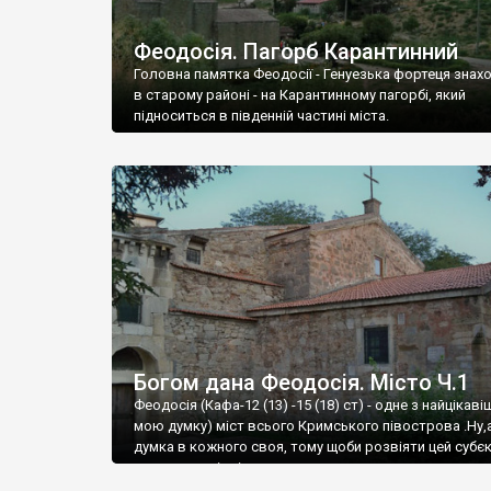
Феодосія. Пагорб Карантинний
Головна памятка Феодосії - Генуезька фортеця знах
в старому районі - на Карантинному пагорбі, який
підноситься в південній частині міста.
Богом дана Феодосія. Місто Ч.1
Феодосія (Кафа-12 (13) -15 (18) ст) - одне з найцікаві
мою думку) міст всього Кримського півострова .Ну,
думка в кожного своя, тому щоби розвіяти цей субєк
запрошую відвідати це