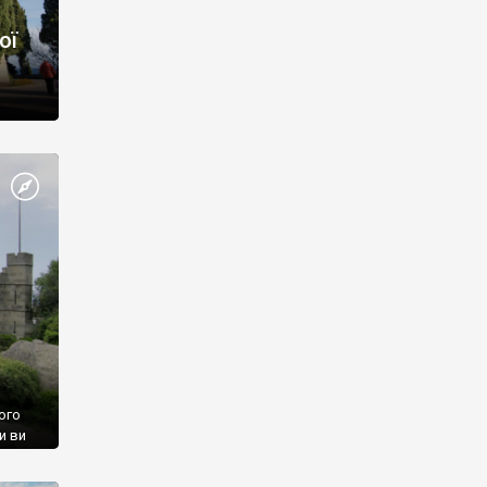
ої
ого
и ви