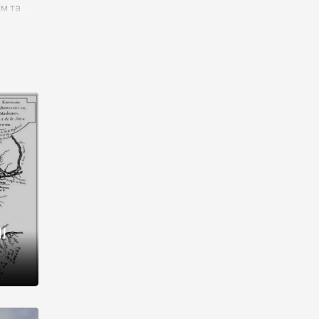
им та
ора і
є
го типу,
ей-
рний
ста:
 райони
від 2
I
і,
рукти,
 котрі