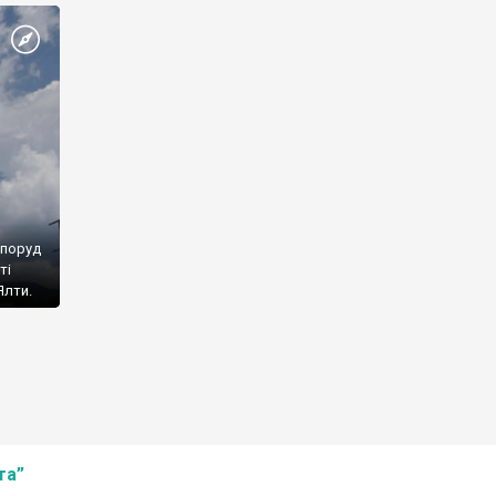
споруд
ті
Ялти.
та”