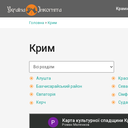
Крам
Головна
>
Крим
Крим
Алушта
Крас
Бахчисарайський район
Сева
Євпаторія
Сімф
Керч
Суда