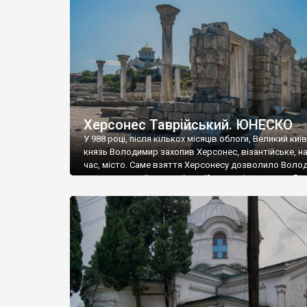
музею «Новгородський музей-заповідник» сотні арт
візантійської доби. Раритети викрадені з фондів об’
культурної спадщини ЮНЕСКО «Херсонеса Таврійсько
Офіційно – на виставку «Золото Візантії», але експер
влада в Україні вважають це лише […]
Херсонес Таврійський. ЮНЕСКО
У 988 році, після кількох місяців облоги, Великий киї
князь Володимир захопив Херсонес, візантійське, на
час, місто. Саме взяття Херсонесу дозволило Воло
диктувати свої умови візантійському імператору Вас
та одружитися з його дочкою Ганною. Цього ж року,
Херсонесі Володимир-язичник, став Василем-
християнином. А потім було Хрещення Русі. На честь
Херсонесу Таврійського названо місто […]