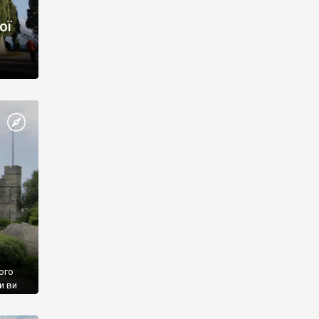
ої
ого
и ви