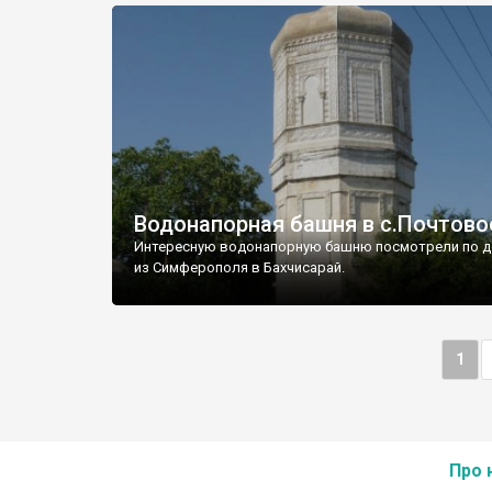
Водонапорная башня в с.Почтово
Интересную водонапорную башню посмотрели по д
из Симферополя в Бахчисарай.
1
Про 