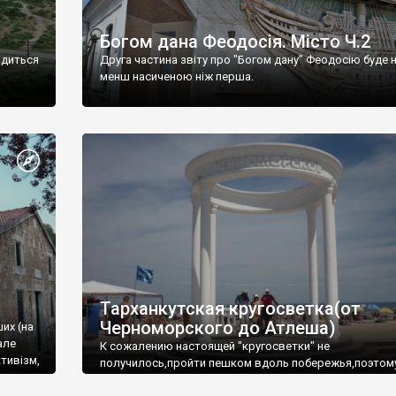
Богом дана Феодосія. Місто Ч.2
одиться
Друга частина звіту про "Богом дану" Феодосію буде 
менш насиченою ніж перша.
Тарханкутская кругосветка(от
Черноморского до Атлеша)
ших (на
але
К сожалению настоящей "кругосветки" не
тивізм,
получилось,пройти пешком вдоль побережья,поэтом
совершали радиальные вылазки из Оленевки.