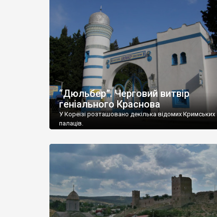
“Дюльбер”. Черговий витвір
геніального Краснова
У Кореїзі розташовано декілька відомих Кримських
палаців.