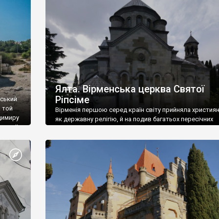
ефактів
називаються «повстяками» (postaki)…” “Вино. Крим
єкту
виробляє відмінне вино і його вдосталь: воно все ду
го».
легке біле і дуже […]
ти та
Ялта. Вірменська церква Святої
Ріпсіме
вський
 той
Вірменія першою серед країн світу прийняла христия
димиру
як державну релігію, й на подив багатьох пересічних
илю ІІ,
українців, які усіх кавказців вважають мусульманами,
 в
вірмени є відданими вірянами Христа