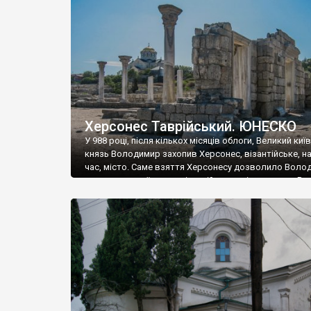
музею «Новгородський музей-заповідник» сотні арт
візантійської доби. Раритети викрадені з фондів об’
культурної спадщини ЮНЕСКО «Херсонеса Таврійсько
Офіційно – на виставку «Золото Візантії», але експер
влада в Україні вважають це лише […]
Херсонес Таврійський. ЮНЕСКО
У 988 році, після кількох місяців облоги, Великий киї
князь Володимир захопив Херсонес, візантійське, на
час, місто. Саме взяття Херсонесу дозволило Воло
диктувати свої умови візантійському імператору Вас
та одружитися з його дочкою Ганною. Цього ж року,
Херсонесі Володимир-язичник, став Василем-
християнином. А потім було Хрещення Русі. На честь
Херсонесу Таврійського названо місто […]