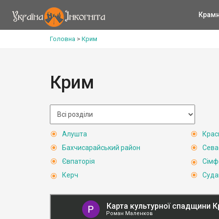
Крам
Головна
>
Крим
Крим
Алушта
Крас
Бахчисарайський район
Сева
Євпаторія
Сімф
Керч
Суда