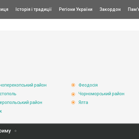
ниця
Історія і традиції
Регіони України
Закордон
Пам'
ноперекопський район
Феодосія
стополь
Чорноморський район
еропольський район
Ялта
к