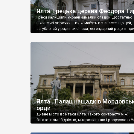
Ялта. Грецька церква Феодора Ти
Греки залишили Україні чималий спадок. Достатньо 
ніжинські огірочки – ви ж мабуть всі знаєте, що цей,
загублений у радянські часи, легендарний рецепт пр
Ніжин греки?
Ялта . Палац нащадків Мордовськ
орди
Дивне місто все таки Ялта. Такого контрасту між
багатством і бідністю, між розкішшю і розрухою в Ук
більше не знайдеш.