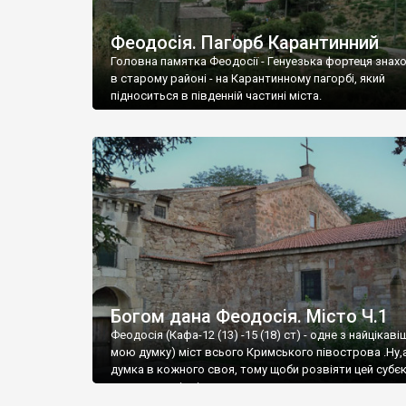
Феодосія. Пагорб Карантинний
Головна памятка Феодосії - Генуезька фортеця знах
в старому районі - на Карантинному пагорбі, який
підноситься в південній частині міста.
Богом дана Феодосія. Місто Ч.1
Феодосія (Кафа-12 (13) -15 (18) ст) - одне з найцікаві
мою думку) міст всього Кримського півострова .Ну,
думка в кожного своя, тому щоби розвіяти цей субєк
запрошую відвідати це