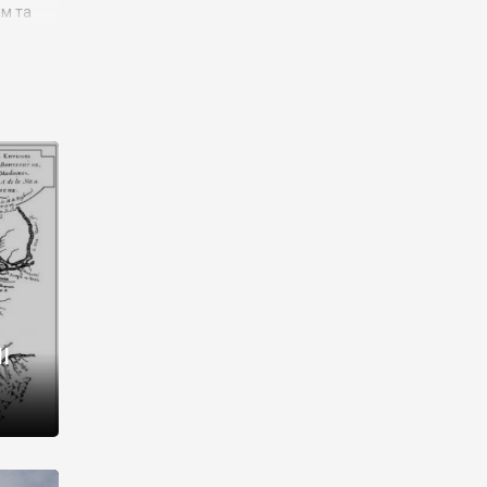
им та
ора і
є
го типу,
ей-
рний
ста:
 райони
від 2
I
і,
рукти,
 котрі