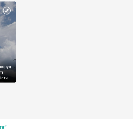
споруд
ті
Ялти.
та”