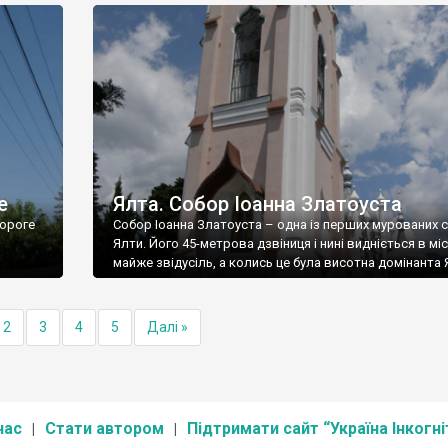
е
Ялта. Собор Іоанна Златоуста
ороге
Собор Іоанна Златоуста – одна із перших мурованих 
Ялти. Його 45-метрова дзвіниця і нині видніється в міс
майже звідусіль, а колись це була висотна домінанта 
2
3
4
5
Далі »
нас
Стати автором
Підтримати сайт “Україна Інкогні