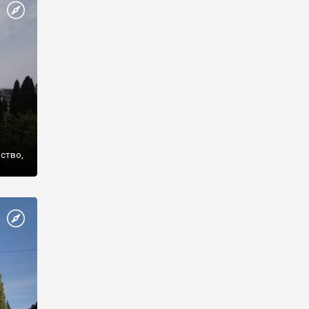
же
нство,