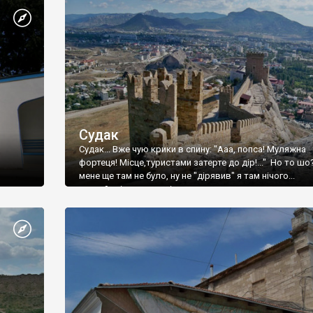
Судак
Судак... Вже чую крики в спину: "Ааа, попса! Муляжна
фортеця! Місце,туристами затерте до дір!..." Но то шо
мене ще там не було, ну не "дірявив" я там нічого...
принаймні до цього літа.