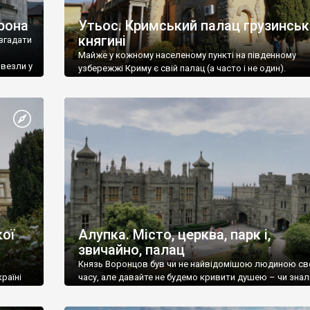
рона
Утьос. Кримський палац грузинськ
княгині
згадати
Майже у кожному населеному пункті на південному
ивезли у
узбережжі Криму є свій палац (а часто і не один).
ої
Алупка. Місто, церква, парк і,
звичайно, палац
Князь Воронцов був чи не найвідомішою людиною св
раїні
часу, але давайте не будемо кривити душею – чи знал
це прізвище до відвідин Алупки? Мабуть все таки ні.