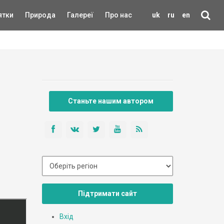
ятки
Природа
Галереї
Про нас
uk
ru
en
Станьте нашим автором
Підтримати сайт
Вхід