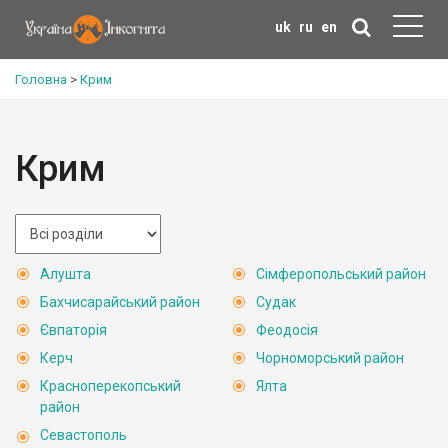
uk
ru
en
Головна
>
Крим
Крим
Алушта
Сімферопольський район
Бахчисарайський район
Судак
Євпаторія
Феодосія
Керч
Чорноморський район
Красноперекопський
Ялта
район
Севастополь