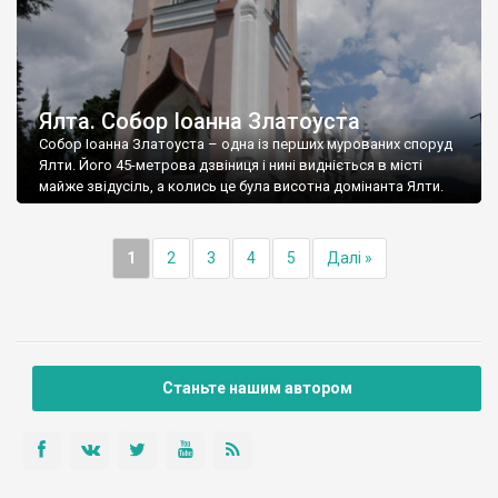
Ялта. Собор Іоанна Златоуста
Собор Іоанна Златоуста – одна із перших мурованих споруд
Ялти. Його 45-метрова дзвіниця і нині видніється в місті
майже звідусіль, а колись це була висотна домінанта Ялти.
1
2
3
4
5
Далі »
Станьте нашим автором