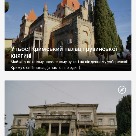
Утьос. Кримський палац грузинської
княгині
Майже у кожному населеному пункті на південному узбережжі
Криму є свій палац (а часто і не один).