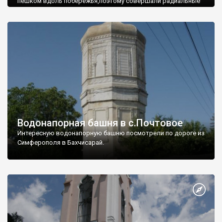
пешком вдоль побережья,поэтому совершали радиальные
вылазки из Оленевки.
Водонапорная башня в с.Почтовое
Интересную водонапорную башню посмотрели по дороге из
Симферополя в Бахчисарай.