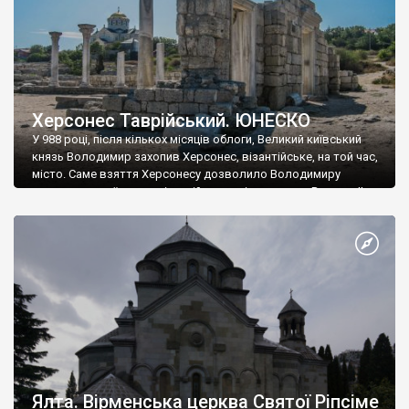
Херсонес Таврійський. ЮНЕСКО
У 988 році, після кількох місяців облоги, Великий київський
князь Володимир захопив Херсонес, візантійське, на той час,
місто. Саме взяття Херсонесу дозволило Володимиру
диктувати свої умови візантійському імператору Василю ІІ, та
одружитися з його дочкою Ганною. Цього ж року, в
Херсонесі Володимир-язичник, став Василем-християнином.
А потім було Хрещення Русі. На честь Херсонесу Таврійського
названо місто […]
Ялта. Вірменська церква Святої Ріпсіме