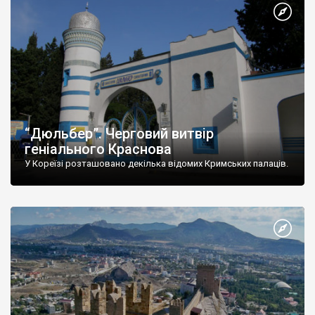
“Дюльбер”. Черговий витвір
геніального Краснова
У Кореїзі розташовано декілька відомих Кримських палаців.