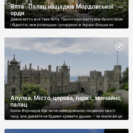
Ялта . Палац нащадків Мордовської
орди
Дивне місто все таки Ялта. Такого контрасту між багатством
і бідністю, між розкішшю і розрухою в Україні більше не
знайдеш.
Алупка. Місто, церква, парк і, звичайно,
палац
Князь Воронцов був чи не найвідомішою людиною свого
часу, але давайте не будемо кривити душею – чи знали ви це
прізвище до відвідин Алупки? Мабуть все таки ні.