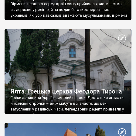
Вірменія першою серед країн світу прийняла християнство,
як державну релігію, й на подив багатьох пересічних
українців, які усіх кавказців вважають мусульманами, вірмени
є відданими вірянами Христа
Ялта. Грецька церква Феодора Тирона
Греки залишили Україні чималий спадок. Достатньо згадати
ніжинські огірочки – ви ж мабуть всі знаєте, що цей,
загублений у радянські часи, легендарний рецепт привезли у
Ніжин греки?