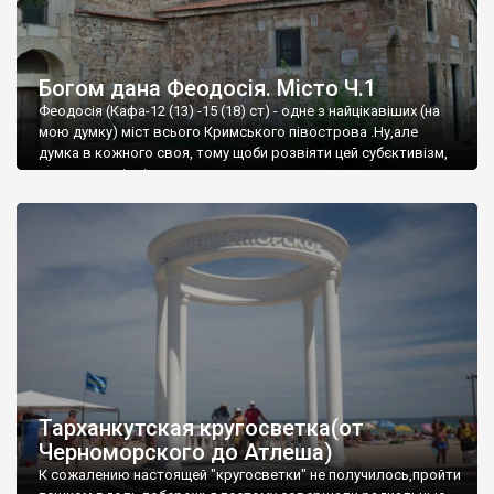
Богом дана Феодосія. Місто Ч.1
Феодосія (Кафа-12 (13) -15 (18) ст) - одне з найцікавіших (на
мою думку) міст всього Кримського півострова .Ну,але
думка в кожного своя, тому щоби розвіяти цей субєктивізм,
запрошую відвідати це
Тарханкутская кругосветка(от
Черноморского до Атлеша)
К сожалению настоящей "кругосветки" не получилось,пройти