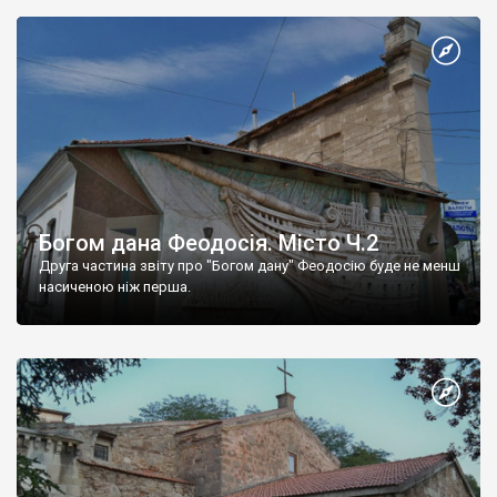
Богом дана Феодосія. Місто Ч.2
Друга частина звіту про "Богом дану" Феодосію буде не менш
насиченою ніж перша.