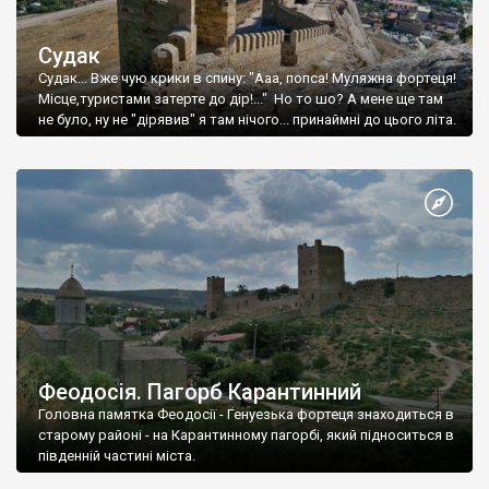
Судак
Судак... Вже чую крики в спину: "Ааа, попса! Муляжна фортеця!
Місце,туристами затерте до дір!..." Но то шо? А мене ще там
не було, ну не "дірявив" я там нічого... принаймні до цього літа.
Феодосія. Пагорб Карантинний
Головна памятка Феодосії - Генуезька фортеця знаходиться в
старому районі - на Карантинному пагорбі, який підноситься в
південній частині міста.