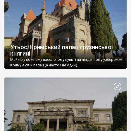
Утьос. Кримський палац грузинської
княгині
Майже у кожному населеному пункті на південному узбережжі
Криму є свій палац (а часто і не один).