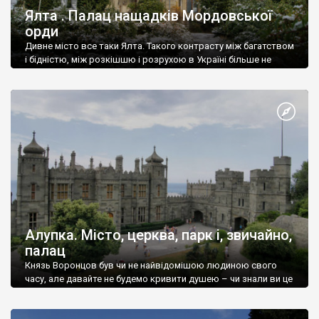
Ялта . Палац нащадків Мордовської
орди
Дивне місто все таки Ялта. Такого контрасту між багатством
і бідністю, між розкішшю і розрухою в Україні більше не
знайдеш.
Алупка. Місто, церква, парк і, звичайно,
палац
Князь Воронцов був чи не найвідомішою людиною свого
часу, але давайте не будемо кривити душею – чи знали ви це
прізвище до відвідин Алупки? Мабуть все таки ні.