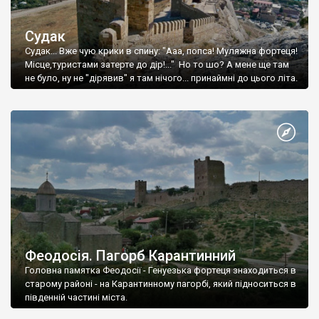
Судак
Судак... Вже чую крики в спину: "Ааа, попса! Муляжна фортеця!
Місце,туристами затерте до дір!..." Но то шо? А мене ще там
не було, ну не "дірявив" я там нічого... принаймні до цього літа.
Феодосія. Пагорб Карантинний
Головна памятка Феодосії - Генуезька фортеця знаходиться в
старому районі - на Карантинному пагорбі, який підноситься в
південній частині міста.