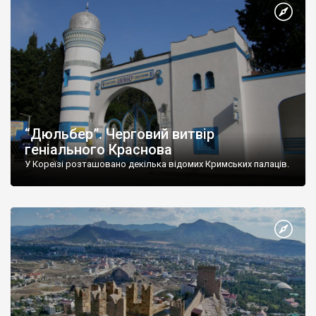
“Дюльбер”. Черговий витвір
геніального Краснова
У Кореїзі розташовано декілька відомих Кримських палаців.