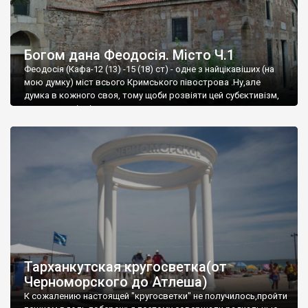
Богом дана Феодосія. Місто Ч.1
Феодосія (Кафа-12 (13) -15 (18) ст) - одне з найцікавіших (на
мою думку) міст всього Кримського півострова .Ну,але
думка в кожного своя, тому щоби розвіяти цей субєктивізм,
запрошую відвідати це
Тарханкутская кругосветка(от
Черноморского до Атлеша)
К сожалению настоящей "кругосветки" не получилось,пройти