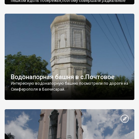
пешком вдоль побережья,поэтому совершали радиальные
вылазки из Оленевки.
Водонапорная башня в с.Почтовое
Интересную водонапорную башню посмотрели по дороге из
Симферополя в Бахчисарай.