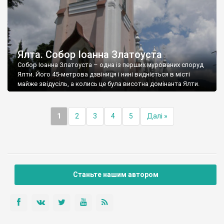
Ялта. Собор Іоанна Златоуста
Собор Іоанна Златоуста – одна із перших мурованих споруд
Ялти. Його 45-метрова дзвіниця і нині видніється в місті
майже звідусіль, а колись це була висотна домінанта Ялти.
1
2
3
4
5
Далі »
Станьте нашим автором