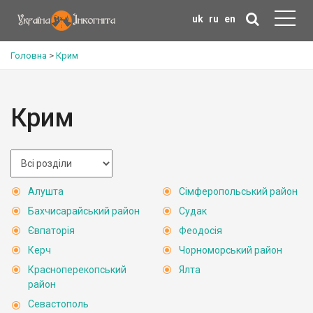
uk
ru
en
Головна
>
Крим
Крим
Алушта
Сімферопольський район
Бахчисарайський район
Судак
Євпаторія
Феодосія
Керч
Чорноморський район
Красноперекопський
Ялта
район
Севастополь