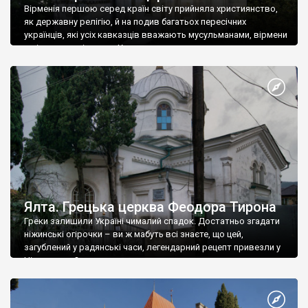
Вірменія першою серед країн світу прийняла християнство,
як державну релігію, й на подив багатьох пересічних
українців, які усіх кавказців вважають мусульманами, вірмени
є відданими вірянами Христа
Ялта. Грецька церква Феодора Тирона
Греки залишили Україні чималий спадок. Достатньо згадати
ніжинські огірочки – ви ж мабуть всі знаєте, що цей,
загублений у радянські часи, легендарний рецепт привезли у
Ніжин греки?