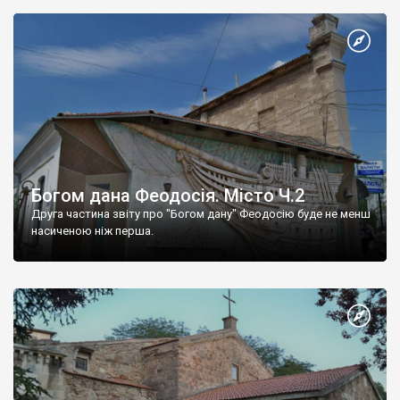
Богом дана Феодосія. Місто Ч.2
Друга частина звіту про "Богом дану" Феодосію буде не менш
насиченою ніж перша.