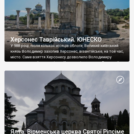
Херсонес Таврійський. ЮНЕСКО
У 988 році, після кількох місяців облоги, Великий київський
князь Володимир захопив Херсонес, візантійське, на той час,
місто. Саме взяття Херсонесу дозволило Володимиру
диктувати свої умови візантійському імператору Василю ІІ, та
одружитися з його дочкою Ганною. Цього ж року, в
Херсонесі Володимир-язичник, став Василем-християнином.
А потім було Хрещення Русі. На честь Херсонесу Таврійського
названо місто […]
Ялта. Вірменська церква Святої Ріпсіме