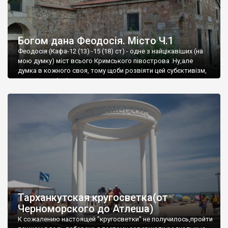
Богом дана Феодосія. Місто Ч.1
Феодосія (Кафа-12 (13) -15 (18) ст) - одне з найцікавіших (на
мою думку) міст всього Кримського півострова .Ну,але
думка в кожного своя, тому щоби розвіяти цей субєктивізм,
запрошую відвідати це
Тарханкутская кругосветка(от
Черноморского до Атлеша)
К сожалению настоящей "кругосветки" не получилось,пройти