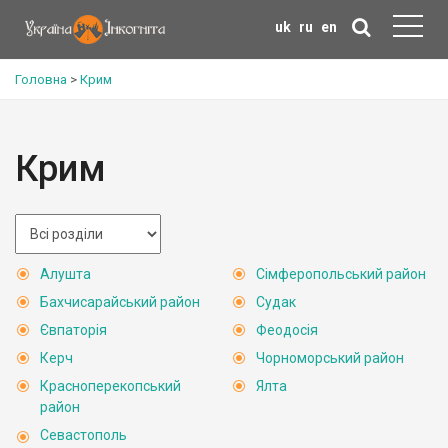
uk
ru
en
Головна
>
Крим
Крим
Алушта
Сімферопольський район
Бахчисарайський район
Судак
Євпаторія
Феодосія
Керч
Чорноморський район
Красноперекопський
Ялта
район
Севастополь