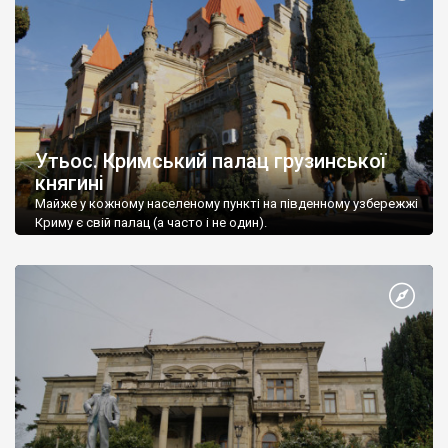
Утьос. Кримський палац грузинської
княгині
Майже у кожному населеному пункті на південному узбережжі
Криму є свій палац (а часто і не один).