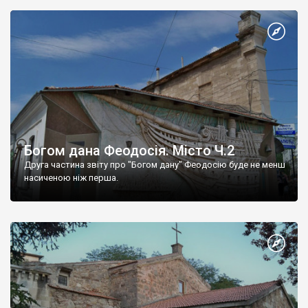
Богом дана Феодосія. Місто Ч.2
Друга частина звіту про "Богом дану" Феодосію буде не менш
насиченою ніж перша.