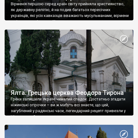
Вірменія першою серед країн світу прийняла християнство,
як державну релігію, й на подив багатьох пересічних
українців, які усіх кавказців вважають мусульманами, вірмени
є відданими вірянами Христа
Ялта. Грецька церква Феодора Тирона
Греки залишили Україні чималий спадок. Достатньо згадати
ніжинські огірочки – ви ж мабуть всі знаєте, що цей,
загублений у радянські часи, легендарний рецепт привезли у
Ніжин греки?