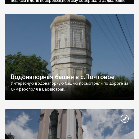
пешком вдоль побережья,поэтому совершали радиальные
вылазки из Оленевки.
Водонапорная башня в с.Почтовое
Интересную водонапорную башню посмотрели по дороге из
Симферополя в Бахчисарай.