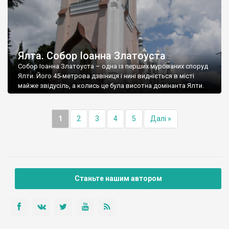
Ялта. Собор Іоанна Златоуста
Собор Іоанна Златоуста – одна із перших мурованих споруд
Ялти. Його 45-метрова дзвіниця і нині видніється в місті
майже звідусіль, а колись це була висотна домінанта Ялти.
1
2
3
4
5
Далі »
Станьте нашим автором