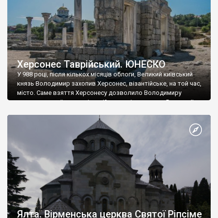
Херсонес Таврійський. ЮНЕСКО
У 988 році, після кількох місяців облоги, Великий київський
князь Володимир захопив Херсонес, візантійське, на той час,
місто. Саме взяття Херсонесу дозволило Володимиру
диктувати свої умови візантійському імператору Василю ІІ, та
одружитися з його дочкою Ганною. Цього ж року, в
Херсонесі Володимир-язичник, став Василем-християнином.
А потім було Хрещення Русі. На честь Херсонесу Таврійського
названо місто […]
Ялта. Вірменська церква Святої Ріпсіме