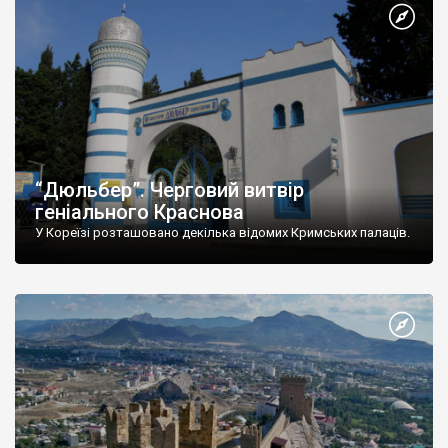
“Дюльбер”. Черговий витвір
геніального Краснова
У Кореїзі розташовано декілька відомих Кримських палаців.