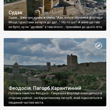
Судак
Судак... Вже чую крики в спину: "Ааа, попса! Муляжна фортеця!
Місце,туристами затерте до дір!..." Но то шо? А мене ще там
не було, ну не "дірявив" я там нічого... принаймні до цього літа.
Феодосія. Пагорб Карантинний
Головна памятка Феодосії - Генуезька фортеця знаходиться в
старому районі - на Карантинному пагорбі, який підноситься в
південній частині міста.