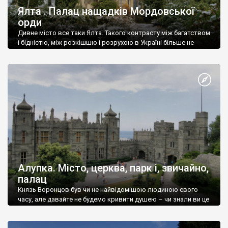
Ялта . Палац нащадків Мордовської
орди
Дивне місто все таки Ялта. Такого контрасту між багатством
і бідністю, між розкішшю і розрухою в Україні більше не
знайдеш.
Алупка. Місто, церква, парк і, звичайно,
палац
Князь Воронцов був чи не найвідомішою людиною свого
часу, але давайте не будемо кривити душею – чи знали ви це
прізвище до відвідин Алупки? Мабуть все таки ні.