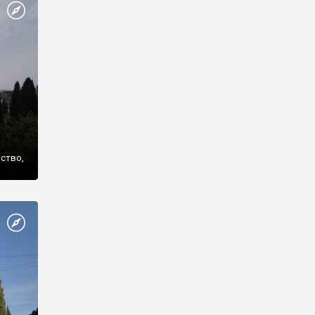
же
нство,