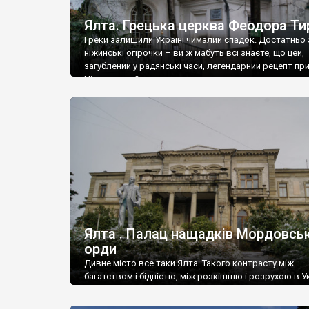
Ялта. Грецька церква Феодора Ти
Греки залишили Україні чималий спадок. Достатньо 
ніжинські огірочки – ви ж мабуть всі знаєте, що цей,
загублений у радянські часи, легендарний рецепт пр
Ніжин греки?
Ялта . Палац нащадків Мордовськ
орди
Дивне місто все таки Ялта. Такого контрасту між
багатством і бідністю, між розкішшю і розрухою в Ук
більше не знайдеш.