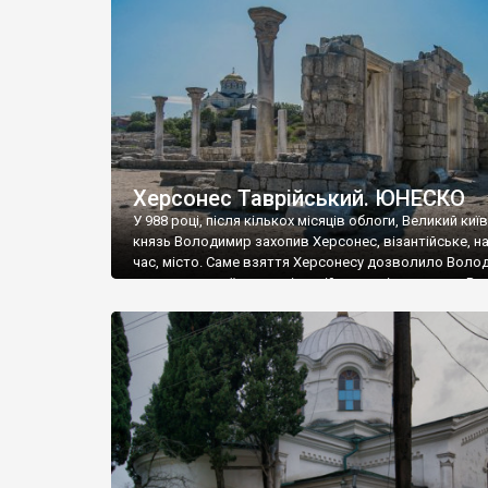
музею «Новгородський музей-заповідник» сотні арт
візантійської доби. Раритети викрадені з фондів об’
культурної спадщини ЮНЕСКО «Херсонеса Таврійсько
Офіційно – на виставку «Золото Візантії», але експер
влада в Україні вважають це лише […]
Херсонес Таврійський. ЮНЕСКО
У 988 році, після кількох місяців облоги, Великий киї
князь Володимир захопив Херсонес, візантійське, на
час, місто. Саме взяття Херсонесу дозволило Воло
диктувати свої умови візантійському імператору Вас
та одружитися з його дочкою Ганною. Цього ж року,
Херсонесі Володимир-язичник, став Василем-
християнином. А потім було Хрещення Русі. На честь
Херсонесу Таврійського названо місто […]