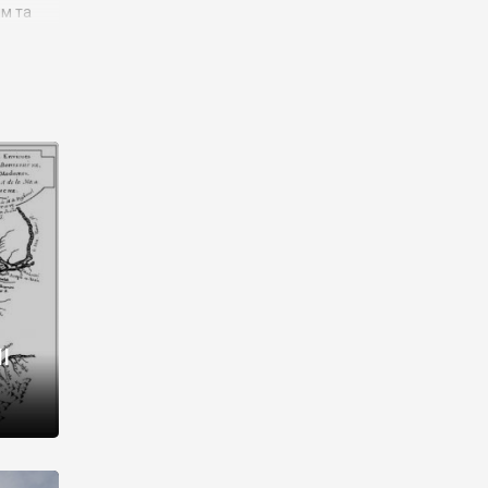
им та
ора і
є
го типу,
ей-
рний
ста:
 райони
від 2
I
і,
рукти,
 котрі