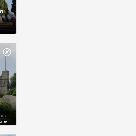
ої
ого
и ви