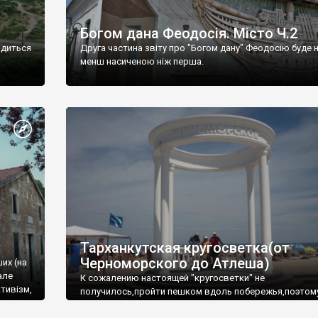
Богом дана Феодосія. Місто Ч.2
одиться
Друга частина звіту про "Богом дану" Феодосію буде 
менш насиченою ніж перша.
Тарханкутская кругосветка(от
Черноморского до Атлеша)
ших (на
але
К сожалению настоящей "кругосветки" не
тивізм,
получилось,пройти пешком вдоль побережья,поэтом
совершали радиальные вылазки из Оленевки.