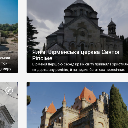
ефактів
називаються «повстяками» (postaki)…” “Вино. Крим
єкту
виробляє відмінне вино і його вдосталь: воно все ду
го».
легке біле і дуже […]
ти та
Ялта. Вірменська церква Святої
Ріпсіме
вський
 той
Вірменія першою серед країн світу прийняла христия
димиру
як державну релігію, й на подив багатьох пересічних
илю ІІ,
українців, які усіх кавказців вважають мусульманами,
 в
вірмени є відданими вірянами Христа