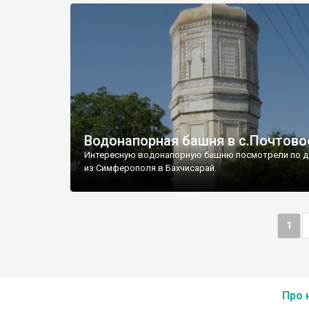
Водонапорная башня в с.Почтово
Интересную водонапорную башню посмотрели по д
из Симферополя в Бахчисарай.
1
Про 