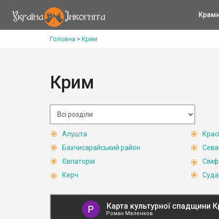
Крам
Головна
>
Крим
Крим
Алушта
Крас
Бахчисарайський район
Сева
Євпаторія
Сімф
Керч
Суда