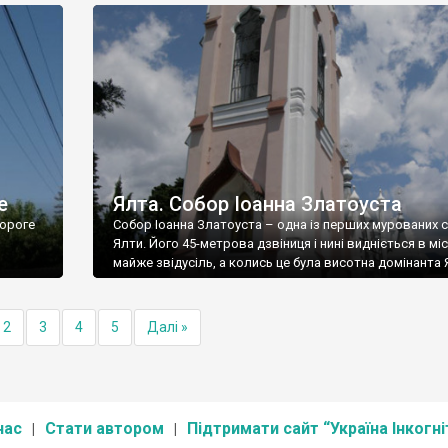
е
Ялта. Собор Іоанна Златоуста
ороге
Собор Іоанна Златоуста – одна із перших мурованих 
Ялти. Його 45-метрова дзвіниця і нині видніється в міс
майже звідусіль, а колись це була висотна домінанта 
2
3
4
5
Далі »
нас
Стати автором
Підтримати сайт “Україна Інкогні