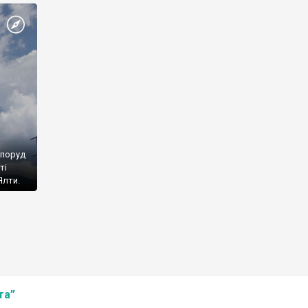
споруд
ті
Ялти.
та”