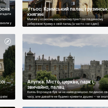
рона
Утьос. Кримський палац грузинськ
княгині
згадати
Майже у кожному населеному пункті на південному
ивезли у
узбережжі Криму є свій палац (а часто і не один).
ої
Алупка. Місто, церква, парк і,
звичайно, палац
Князь Воронцов був чи не найвідомішою людиною св
раїні
часу, але давайте не будемо кривити душею – чи знал
це прізвище до відвідин Алупки? Мабуть все таки ні.