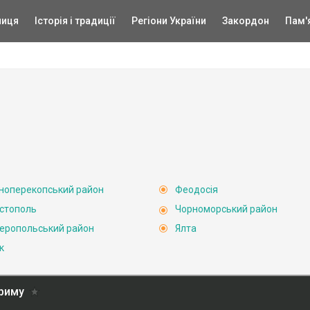
ниця
Історія і традиції
Регіони України
Закордон
Пам'
ноперекопський район
Феодосія
стополь
Чорноморський район
еропольський район
Ялта
к