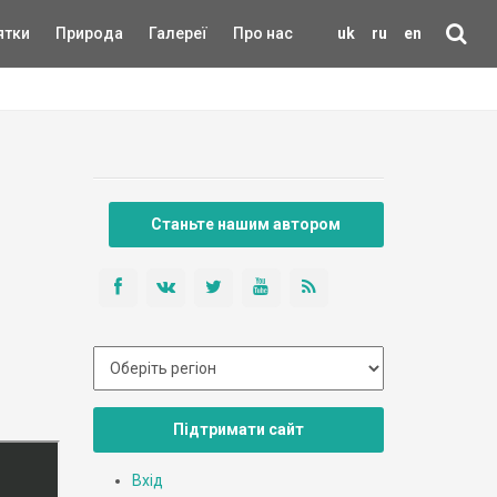
ятки
Природа
Галереї
Про нас
uk
ru
en
Станьте нашим автором
Підтримати сайт
Вхід