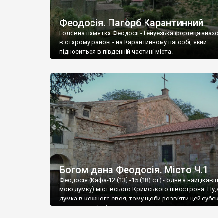
Феодосія. Пагорб Карантинний
Головна памятка Феодосії - Генуезька фортеця знах
в старому районі - на Карантинному пагорбі, який
підноситься в південній частині міста.
Богом дана Феодосія. Місто Ч.1
Феодосія (Кафа-12 (13) -15 (18) ст) - одне з найцікаві
мою думку) міст всього Кримського півострова .Ну,
думка в кожного своя, тому щоби розвіяти цей субєк
запрошую відвідати це