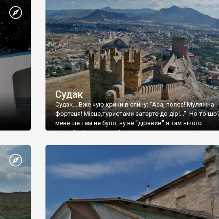
Судак
Судак... Вже чую крики в спину: "Ааа, попса! Муляжна
фортеця! Місце,туристами затерте до дір!..." Но то шо
мене ще там не було, ну не "дірявив" я там нічого...
принаймні до цього літа.