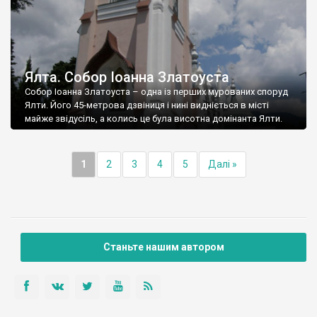
Ялта. Собор Іоанна Златоуста
Собор Іоанна Златоуста – одна із перших мурованих споруд
Ялти. Його 45-метрова дзвіниця і нині видніється в місті
майже звідусіль, а колись це була висотна домінанта Ялти.
1
2
3
4
5
Далі »
Станьте нашим автором