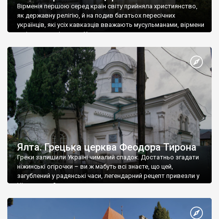
Вірменія першою серед країн світу прийняла християнство,
як державну релігію, й на подив багатьох пересічних
українців, які усіх кавказців вважають мусульманами, вірмени
є відданими вірянами Христа
Ялта. Грецька церква Феодора Тирона
Греки залишили Україні чималий спадок. Достатньо згадати
ніжинські огірочки – ви ж мабуть всі знаєте, що цей,
загублений у радянські часи, легендарний рецепт привезли у
Ніжин греки?