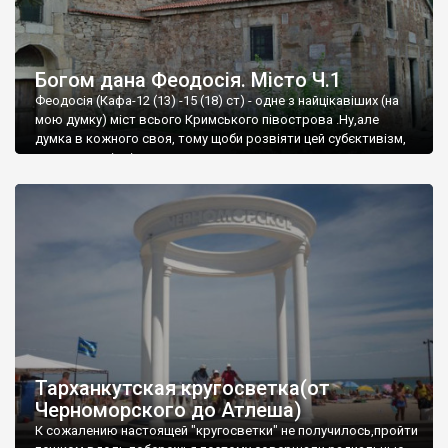
Богом дана Феодосія. Місто Ч.1
Феодосія (Кафа-12 (13) -15 (18) ст) - одне з найцікавіших (на
мою думку) міст всього Кримського півострова .Ну,але
думка в кожного своя, тому щоби розвіяти цей субєктивізм,
запрошую відвідати це
Тарханкутская кругосветка(от
Черноморского до Атлеша)
К сожалению настоящей "кругосветки" не получилось,пройти