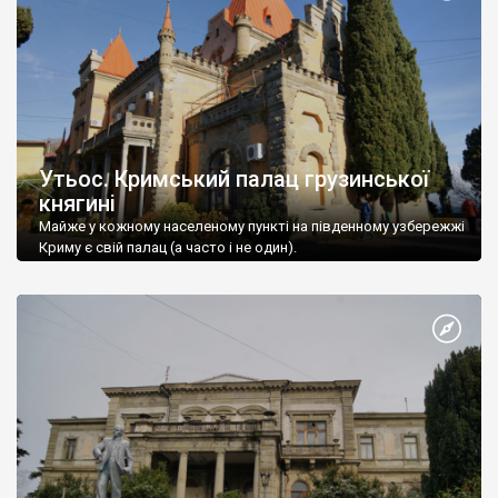
Утьос. Кримський палац грузинської
княгині
Майже у кожному населеному пункті на південному узбережжі
Криму є свій палац (а часто і не один).