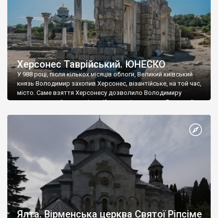
Херсонес Таврійський. ЮНЕСКО
У 988 році, після кількох місяців облоги, Великий київський
князь Володимир захопив Херсонес, візантійське, на той час,
місто. Саме взяття Херсонесу дозволило Володимиру
диктувати свої умови візантійському імператору Василю ІІ, та
одружитися з його дочкою Ганною. Цього ж року, в
Херсонесі Володимир-язичник, став Василем-християнином.
А потім було Хрещення Русі. На честь Херсонесу Таврійського
названо місто […]
Ялта. Вірменська церква Святої Ріпсіме