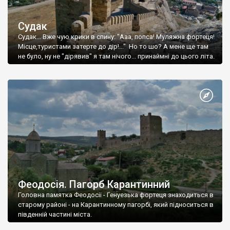
Судак
Судак... Вже чую крики в спину: "Ааа, попса! Муляжна фортеця!
Місце,туристами затерте до дір!..." Но то шо? А мене ще там
не було, ну не "дірявив" я там нічого... принаймні до цього літа.
Феодосія. Пагорб Карантинний
Головна памятка Феодосії - Генуезька фортеця знаходиться в
старому районі - на Карантинному пагорбі, який підноситься в
південній частині міста.