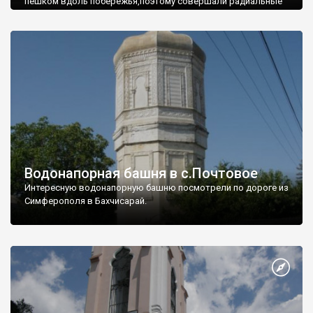
пешком вдоль побережья,поэтому совершали радиальные
вылазки из Оленевки.
Водонапорная башня в с.Почтовое
Интересную водонапорную башню посмотрели по дороге из
Симферополя в Бахчисарай.