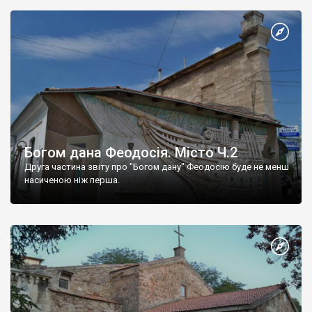
Богом дана Феодосія. Місто Ч.2
Друга частина звіту про "Богом дану" Феодосію буде не менш
насиченою ніж перша.