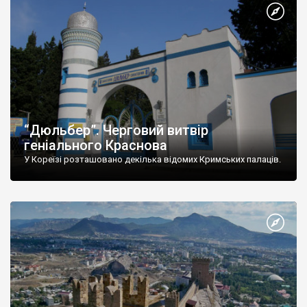
“Дюльбер”. Черговий витвір
геніального Краснова
У Кореїзі розташовано декілька відомих Кримських палаців.