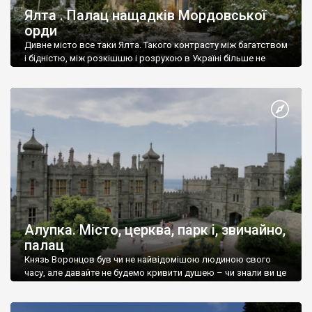
Ялта . Палац нащадків Мордовської
орди
Дивне місто все таки Ялта. Такого контрасту між багатством
і бідністю, між розкішшю і розрухою в Україні більше не
знайдеш.
Алупка. Місто, церква, парк і, звичайно,
палац
Князь Воронцов був чи не найвідомішою людиною свого
часу, але давайте не будемо кривити душею – чи знали ви це
прізвище до відвідин Алупки? Мабуть все таки ні.