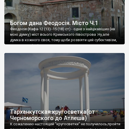
Богом дана Феодосія. Місто Ч.1
Феодосія (Кафа-12 (13) -15 (18) ст) - одне з найцікавіших (на
мою думку) міст всього Кримського півострова .Ну,але
думка в кожного своя, тому щоби розвіяти цей субєктивізм,
запрошую відвідати це
Тарханкутская кругосветка(от
Черноморского до Атлеша)
К сожалению настоящей "кругосветки" не получилось,пройти