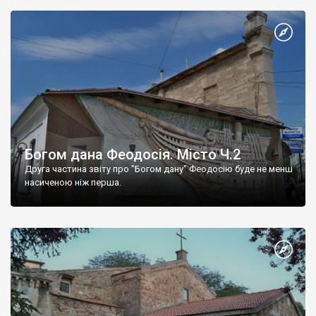
Богом дана Феодосія. Місто Ч.2
Друга частина звіту про "Богом дану" Феодосію буде не менш
насиченою ніж перша.