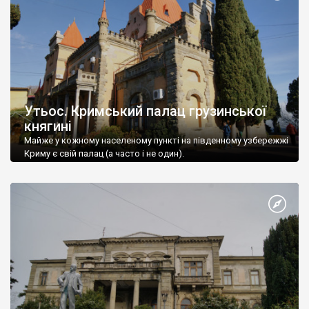
Утьос. Кримський палац грузинської
княгині
Майже у кожному населеному пункті на південному узбережжі
Криму є свій палац (а часто і не один).