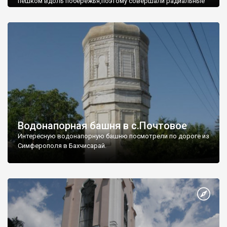
пешком вдоль побережья,поэтому совершали радиальные
вылазки из Оленевки.
Водонапорная башня в с.Почтовое
Интересную водонапорную башню посмотрели по дороге из
Симферополя в Бахчисарай.