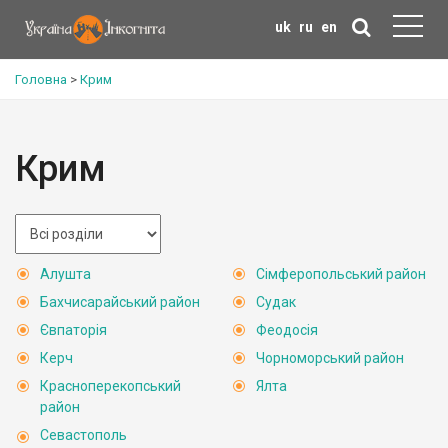
uk
ru
en
Головна
>
Крим
Крим
Алушта
Сімферопольський район
Бахчисарайський район
Судак
Євпаторія
Феодосія
Керч
Чорноморський район
Красноперекопський
Ялта
район
Севастополь