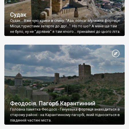
Судак
Судак... Вже чую крики в спину: "Ааа, попса! Муляжна фортеця!
Місце,туристами затерте до дір!..." Но то шо? А мене ще там
не було, ну не "дірявив" я там нічого... принаймні до цього літа.
Феодосія. Пагорб Карантинний
Головна памятка Феодосії - Генуезька фортеця знаходиться в
старому районі - на Карантинному пагорбі, який підноситься в
південній частині міста.