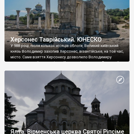
Херсонес Таврійський. ЮНЕСКО
У 988 році, після кількох місяців облоги, Великий київський
князь Володимир захопив Херсонес, візантійське, на той час,
місто. Саме взяття Херсонесу дозволило Володимиру
диктувати свої умови візантійському імператору Василю ІІ, та
одружитися з його дочкою Ганною. Цього ж року, в
Херсонесі Володимир-язичник, став Василем-християнином.
А потім було Хрещення Русі. На честь Херсонесу Таврійського
названо місто […]
Ялта. Вірменська церква Святої Ріпсіме