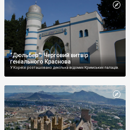
“Дюльбер”. Черговий витвір
геніального Краснова
У Кореїзі розташовано декілька відомих Кримських палаців.