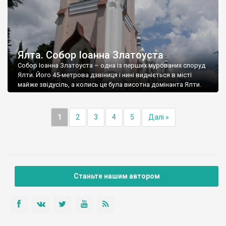
Ялта. Собор Іоанна Златоуста
Собор Іоанна Златоуста – одна із перших мурованих споруд
Ялти. Його 45-метрова дзвіниця і нині видніється в місті
майже звідусіль, а колись це була висотна домінанта Ялти.
1
2
3
4
5
Далі »
Станьте нашим автором