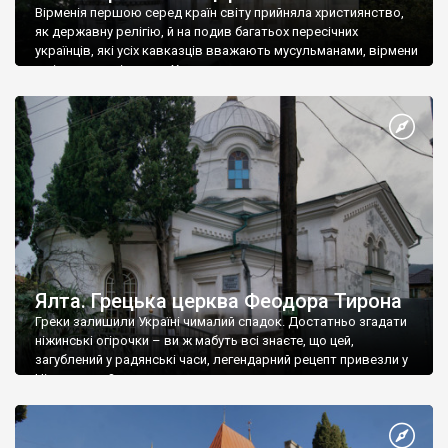
Вірменія першою серед країн світу прийняла християнство,
як державну релігію, й на подив багатьох пересічних
українців, які усіх кавказців вважають мусульманами, вірмени
є відданими вірянами Христа
Ялта. Грецька церква Феодора Тирона
Греки залишили Україні чималий спадок. Достатньо згадати
ніжинські огірочки – ви ж мабуть всі знаєте, що цей,
загублений у радянські часи, легендарний рецепт привезли у
Ніжин греки?