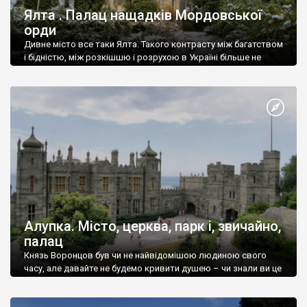
Ялта . Палац нащадків Мордовської
орди
Дивне місто все таки Ялта. Такого контрасту між багатством
і бідністю, між розкішшю і розрухою в Україні більше не
знайдеш.
Алупка. Місто, церква, парк і, звичайно,
палац
Князь Воронцов був чи не найвідомішою людиною свого
часу, але давайте не будемо кривити душею – чи знали ви це
прізвище до відвідин Алупки? Мабуть все таки ні.