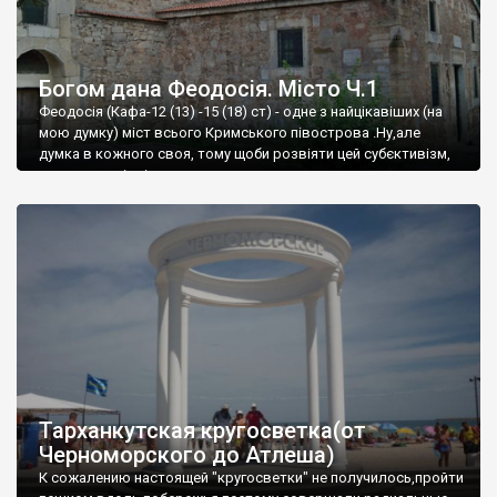
Богом дана Феодосія. Місто Ч.1
Феодосія (Кафа-12 (13) -15 (18) ст) - одне з найцікавіших (на
мою думку) міст всього Кримського півострова .Ну,але
думка в кожного своя, тому щоби розвіяти цей субєктивізм,
запрошую відвідати це
Тарханкутская кругосветка(от
Черноморского до Атлеша)
К сожалению настоящей "кругосветки" не получилось,пройти