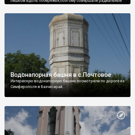
пешком вдоль побережья,поэтому совершали радиальные
вылазки из Оленевки.
Водонапорная башня в с.Почтовое
Интересную водонапорную башню посмотрели по дороге из
Симферополя в Бахчисарай.