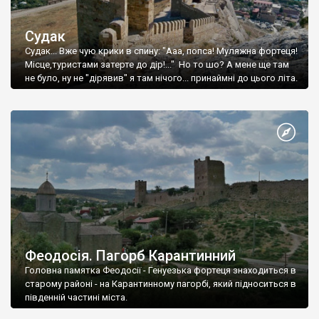
Судак
Судак... Вже чую крики в спину: "Ааа, попса! Муляжна фортеця!
Місце,туристами затерте до дір!..." Но то шо? А мене ще там
не було, ну не "дірявив" я там нічого... принаймні до цього літа.
Феодосія. Пагорб Карантинний
Головна памятка Феодосії - Генуезька фортеця знаходиться в
старому районі - на Карантинному пагорбі, який підноситься в
південній частині міста.