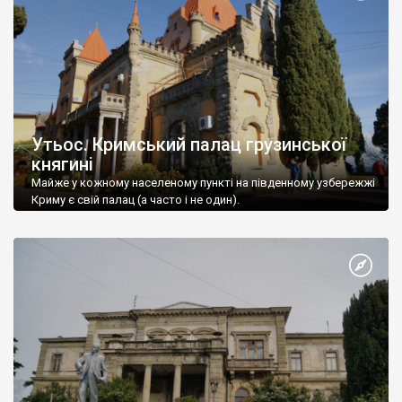
Утьос. Кримський палац грузинської
княгині
Майже у кожному населеному пункті на південному узбережжі
Криму є свій палац (а часто і не один).