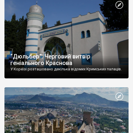
“Дюльбер”. Черговий витвір
геніального Краснова
У Кореїзі розташовано декілька відомих Кримських палаців.