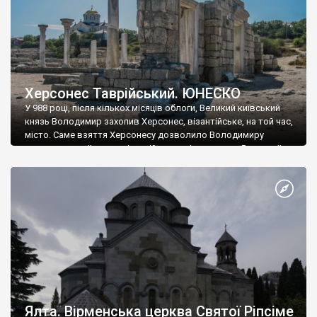
Херсонес Таврійський. ЮНЕСКО
У 988 році, після кількох місяців облоги, Великий київський
князь Володимир захопив Херсонес, візантійське, на той час,
місто. Саме взяття Херсонесу дозволило Володимиру
диктувати свої умови візантійському імператору Василю ІІ, та
одружитися з його дочкою Ганною. Цього ж року, в
Херсонесі Володимир-язичник, став Василем-християнином.
А потім було Хрещення Русі. На честь Херсонесу Таврійського
названо місто […]
Ялта. Вірменська церква Святої Ріпсіме