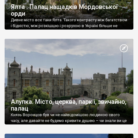
Ялта . Палац нащадків Мордовської
орди
Дивне місто все таки Ялта. Такого контрасту між багатством
і бідністю, між розкішшю і розрухою в Україні більше не
знайдеш.
Алупка. Місто, церква, парк і, звичайно,
палац
Князь Воронцов був чи не найвідомішою людиною свого
часу, але давайте не будемо кривити душею – чи знали ви це
прізвище до відвідин Алупки? Мабуть все таки ні.