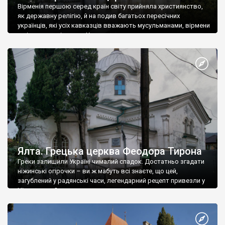
Вірменія першою серед країн світу прийняла християнство,
як державну релігію, й на подив багатьох пересічних
українців, які усіх кавказців вважають мусульманами, вірмени
є відданими вірянами Христа
Ялта. Грецька церква Феодора Тирона
Греки залишили Україні чималий спадок. Достатньо згадати
ніжинські огірочки – ви ж мабуть всі знаєте, що цей,
загублений у радянські часи, легендарний рецепт привезли у
Ніжин греки?