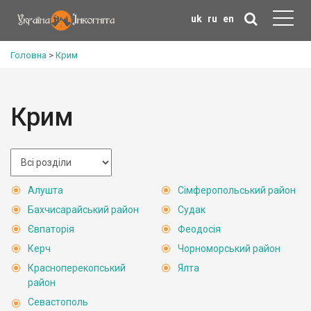
uk
ru
en
Головна
>
Крим
Крим
Алушта
Сімферопольський район
Бахчисарайський район
Судак
Євпаторія
Феодосія
Керч
Чорноморський район
Красноперекопський
Ялта
район
Севастополь