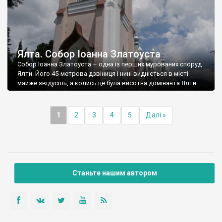
Ялта. Собор Іоанна Златоуста
Собор Іоанна Златоуста – одна із перших мурованих споруд
Ялти. Його 45-метрова дзвіниця і нині видніється в місті
майже звідусіль, а колись це була висотна домінанта Ялти.
1
2
3
4
5
Далі »
Станьте нашим автором