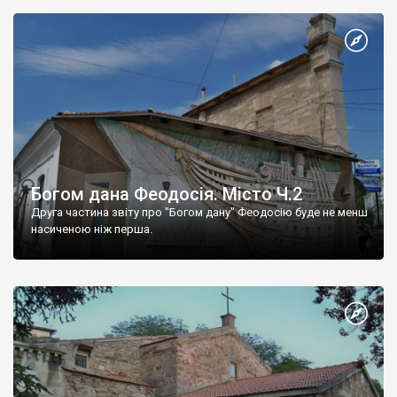
Богом дана Феодосія. Місто Ч.2
Друга частина звіту про "Богом дану" Феодосію буде не менш
насиченою ніж перша.