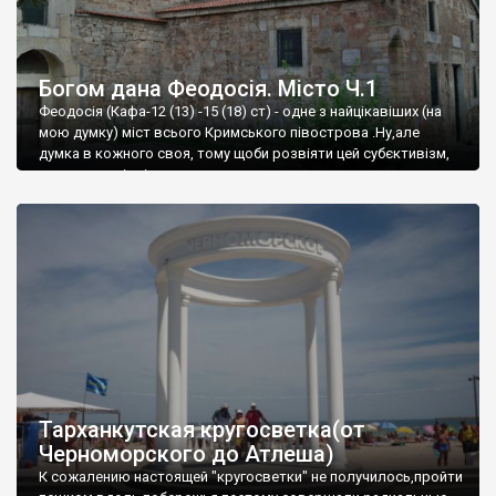
Богом дана Феодосія. Місто Ч.1
Феодосія (Кафа-12 (13) -15 (18) ст) - одне з найцікавіших (на
мою думку) міст всього Кримського півострова .Ну,але
думка в кожного своя, тому щоби розвіяти цей субєктивізм,
запрошую відвідати це
Тарханкутская кругосветка(от
Черноморского до Атлеша)
К сожалению настоящей "кругосветки" не получилось,пройти