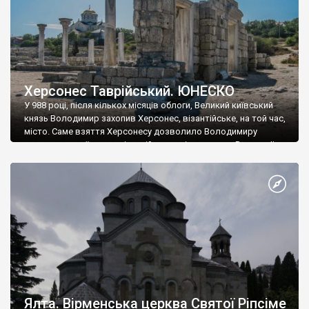
Херсонес Таврійський. ЮНЕСКО
У 988 році, після кількох місяців облоги, Великий київський
князь Володимир захопив Херсонес, візантійське, на той час,
місто. Саме взяття Херсонесу дозволило Володимиру
диктувати свої умови візантійському імператору Василю ІІ, та
одружитися з його дочкою Ганною. Цього ж року, в
Херсонесі Володимир-язичник, став Василем-християнином.
А потім було Хрещення Русі. На честь Херсонесу Таврійського
названо місто […]
Ялта. Вірменська церква Святої Ріпсіме