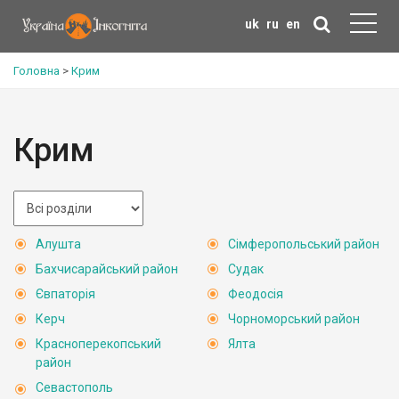
uk
ru
en
Головна
>
Крим
Крим
Алушта
Сімферопольський район
Бахчисарайський район
Судак
Євпаторія
Феодосія
Керч
Чорноморський район
Красноперекопський
Ялта
район
Севастополь