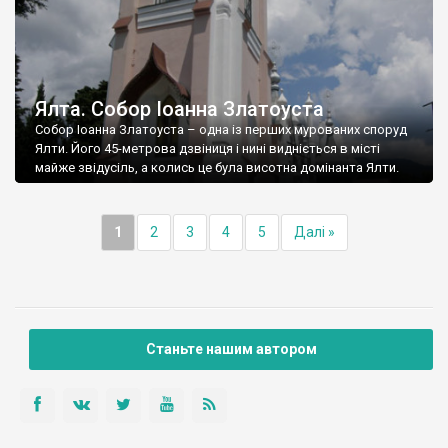
Ялта. Собор Іоанна Златоуста
Собор Іоанна Златоуста – одна із перших мурованих споруд
Ялти. Його 45-метрова дзвіниця і нині видніється в місті
майже звідусіль, а колись це була висотна домінанта Ялти.
1
2
3
4
5
Далі »
Станьте нашим автором