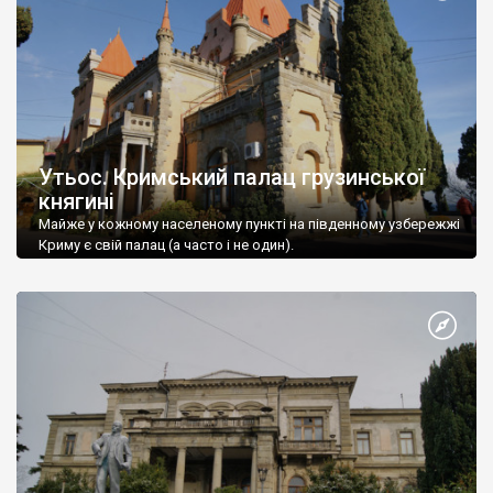
Утьос. Кримський палац грузинської
княгині
Майже у кожному населеному пункті на південному узбережжі
Криму є свій палац (а часто і не один).