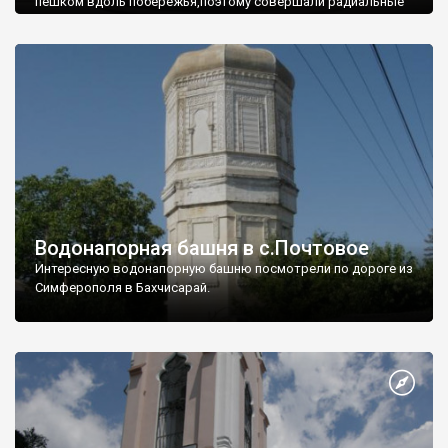
пешком вдоль побережья,поэтому совершали радиальные
вылазки из Оленевки.
Водонапорная башня в с.Почтовое
Интересную водонапорную башню посмотрели по дороге из
Симферополя в Бахчисарай.