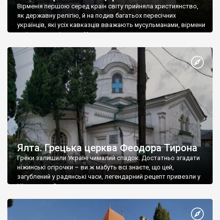
Вірменія першою серед країн світу прийняла християнство,
як державну релігію, й на подив багатьох пересічних
українців, які усіх кавказців вважають мусульманами, вірмени
є відданими вірянами Христа
Ялта. Грецька церква Феодора Тирона
Греки залишили Україні чималий спадок. Достатньо згадати
ніжинські огірочки – ви ж мабуть всі знаєте, що цей,
загублений у радянські часи, легендарний рецепт привезли у
Ніжин греки?