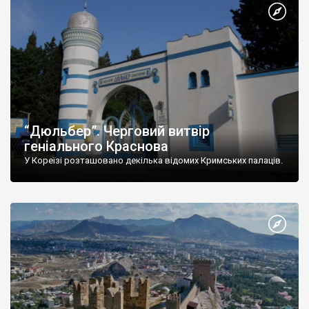
“Дюльбер”. Черговий витвір
геніального Краснова
У Кореїзі розташовано декілька відомих Кримських палаців.