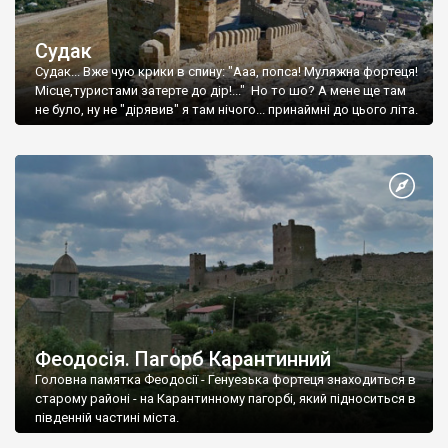
Судак
Судак... Вже чую крики в спину: "Ааа, попса! Муляжна фортеця!
Місце,туристами затерте до дір!..." Но то шо? А мене ще там
не було, ну не "дірявив" я там нічого... принаймні до цього літа.
Феодосія. Пагорб Карантинний
Головна памятка Феодосії - Генуезька фортеця знаходиться в
старому районі - на Карантинному пагорбі, який підноситься в
південній частині міста.