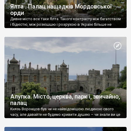
Ялта . Палац нащадків Мордовської
орди
Дивне місто все таки Ялта. Такого контрасту між багатством
і бідністю, між розкішшю і розрухою в Україні більше не
знайдеш.
Алупка. Місто, церква, парк і, звичайно,
палац
Князь Воронцов був чи не найвідомішою людиною свого
часу, але давайте не будемо кривити душею – чи знали ви це
прізвище до відвідин Алупки? Мабуть все таки ні.