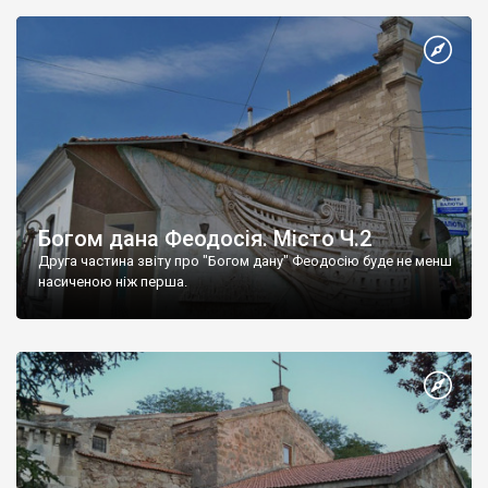
Богом дана Феодосія. Місто Ч.2
Друга частина звіту про "Богом дану" Феодосію буде не менш
насиченою ніж перша.