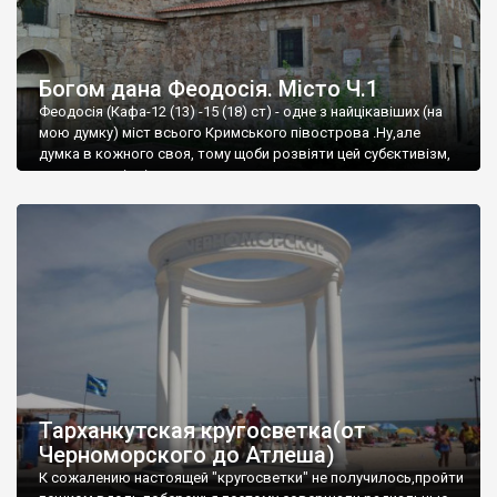
Богом дана Феодосія. Місто Ч.1
Феодосія (Кафа-12 (13) -15 (18) ст) - одне з найцікавіших (на
мою думку) міст всього Кримського півострова .Ну,але
думка в кожного своя, тому щоби розвіяти цей субєктивізм,
запрошую відвідати це
Тарханкутская кругосветка(от
Черноморского до Атлеша)
К сожалению настоящей "кругосветки" не получилось,пройти