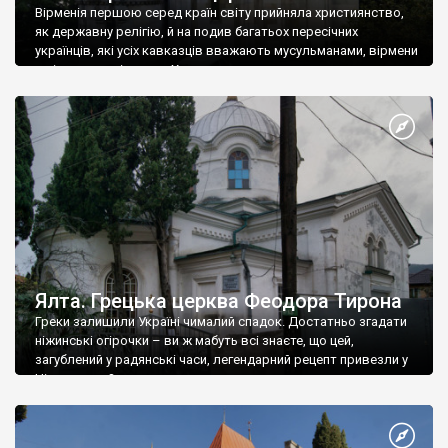
Вірменія першою серед країн світу прийняла християнство,
як державну релігію, й на подив багатьох пересічних
українців, які усіх кавказців вважають мусульманами, вірмени
є відданими вірянами Христа
Ялта. Грецька церква Феодора Тирона
Греки залишили Україні чималий спадок. Достатньо згадати
ніжинські огірочки – ви ж мабуть всі знаєте, що цей,
загублений у радянські часи, легендарний рецепт привезли у
Ніжин греки?