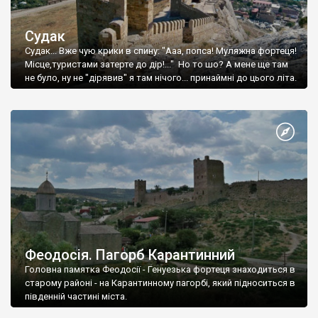
Судак
Судак... Вже чую крики в спину: "Ааа, попса! Муляжна фортеця!
Місце,туристами затерте до дір!..." Но то шо? А мене ще там
не було, ну не "дірявив" я там нічого... принаймні до цього літа.
Феодосія. Пагорб Карантинний
Головна памятка Феодосії - Генуезька фортеця знаходиться в
старому районі - на Карантинному пагорбі, який підноситься в
південній частині міста.