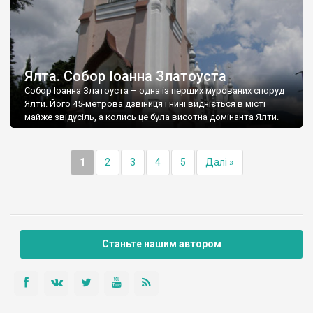
Ялта. Собор Іоанна Златоуста
Собор Іоанна Златоуста – одна із перших мурованих споруд
Ялти. Його 45-метрова дзвіниця і нині видніється в місті
майже звідусіль, а колись це була висотна домінанта Ялти.
1
2
3
4
5
Далі »
Станьте нашим автором