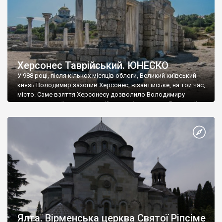
Херсонес Таврійський. ЮНЕСКО
У 988 році, після кількох місяців облоги, Великий київський
князь Володимир захопив Херсонес, візантійське, на той час,
місто. Саме взяття Херсонесу дозволило Володимиру
диктувати свої умови візантійському імператору Василю ІІ, та
одружитися з його дочкою Ганною. Цього ж року, в
Херсонесі Володимир-язичник, став Василем-християнином.
А потім було Хрещення Русі. На честь Херсонесу Таврійського
названо місто […]
Ялта. Вірменська церква Святої Ріпсіме