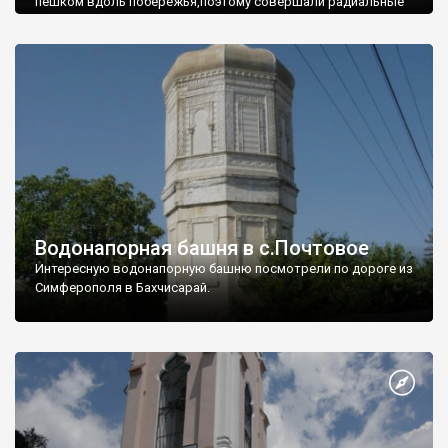
пешком вдоль побережья,поэтому совершали радиальные
вылазки из Оленевки.
Водонапорная башня в с.Почтовое
Интересную водонапорную башню посмотрели по дороге из
Симферополя в Бахчисарай.