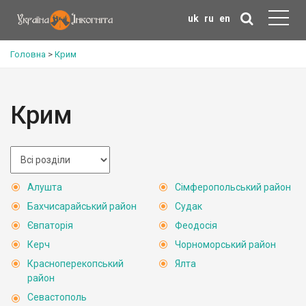
uk
ru
en
Головна
>
Крим
Крим
Алушта
Сімферопольський район
Бахчисарайський район
Судак
Євпаторія
Феодосія
Керч
Чорноморський район
Красноперекопський
Ялта
район
Севастополь