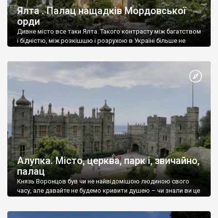
Ялта . Палац нащадків Мордовської
орди
Дивне місто все таки Ялта. Такого контрасту між багатством
і бідністю, між розкішшю і розрухою в Україні більше не
знайдеш.
Алупка. Місто, церква, парк і, звичайно,
палац
Князь Воронцов був чи не найвідомішою людиною свого
часу, але давайте не будемо кривити душею – чи знали ви це
прізвище до відвідин Алупки? Мабуть все таки ні.