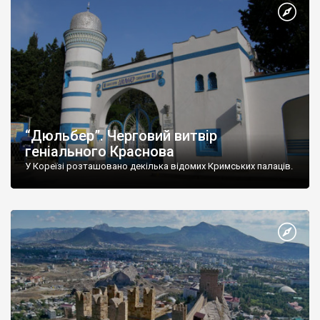
“Дюльбер”. Черговий витвір
геніального Краснова
У Кореїзі розташовано декілька відомих Кримських палаців.