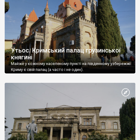
Утьос. Кримський палац грузинської
княгині
Майже у кожному населеному пункті на південному узбережжі
Криму є свій палац (а часто і не один).