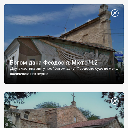
Богом дана Феодосія. Місто Ч.2
Друга частина звіту про "Богом дану" Феодосію буде не менш
насиченою ніж перша.