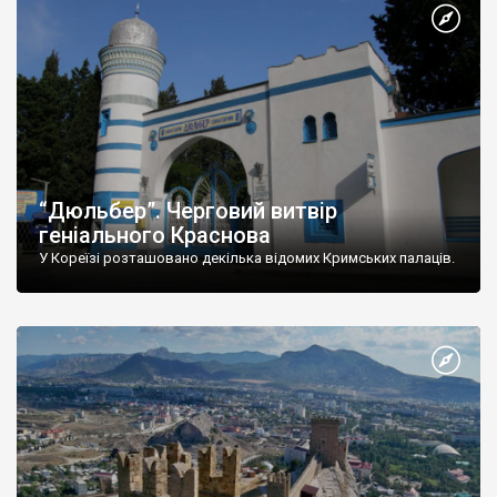
“Дюльбер”. Черговий витвір
геніального Краснова
У Кореїзі розташовано декілька відомих Кримських палаців.