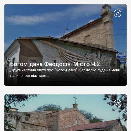
Богом дана Феодосія. Місто Ч.2
Друга частина звіту про "Богом дану" Феодосію буде не менш
насиченою ніж перша.