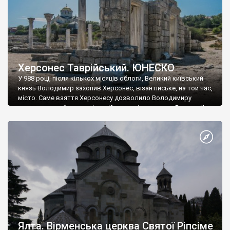
Херсонес Таврійський. ЮНЕСКО
У 988 році, після кількох місяців облоги, Великий київський
князь Володимир захопив Херсонес, візантійське, на той час,
місто. Саме взяття Херсонесу дозволило Володимиру
диктувати свої умови візантійському імператору Василю ІІ, та
одружитися з його дочкою Ганною. Цього ж року, в
Херсонесі Володимир-язичник, став Василем-християнином.
А потім було Хрещення Русі. На честь Херсонесу Таврійського
названо місто […]
Ялта. Вірменська церква Святої Ріпсіме