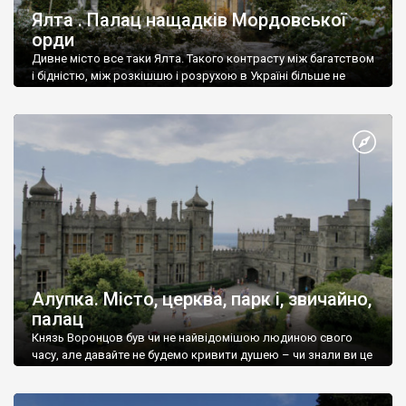
Ялта . Палац нащадків Мордовської
орди
Дивне місто все таки Ялта. Такого контрасту між багатством
і бідністю, між розкішшю і розрухою в Україні більше не
знайдеш.
Алупка. Місто, церква, парк і, звичайно,
палац
Князь Воронцов був чи не найвідомішою людиною свого
часу, але давайте не будемо кривити душею – чи знали ви це
прізвище до відвідин Алупки? Мабуть все таки ні.