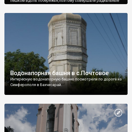
пешком вдоль побережья,поэтому совершали радиальные
вылазки из Оленевки.
Водонапорная башня в с.Почтовое
Интересную водонапорную башню посмотрели по дороге из
Симферополя в Бахчисарай.