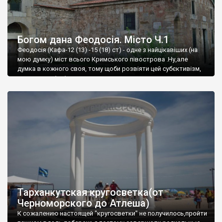
Богом дана Феодосія. Місто Ч.1
Феодосія (Кафа-12 (13) -15 (18) ст) - одне з найцікавіших (на
мою думку) міст всього Кримського півострова .Ну,але
думка в кожного своя, тому щоби розвіяти цей субєктивізм,
запрошую відвідати це
Тарханкутская кругосветка(от
Черноморского до Атлеша)
К сожалению настоящей "кругосветки" не получилось,пройти