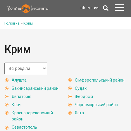
uk
ru
en
Головна
>
Крим
Крим
Алушта
Сімферопольський район
Бахчисарайський район
Судак
Євпаторія
Феодосія
Керч
Чорноморський район
Красноперекопський
Ялта
район
Севастополь