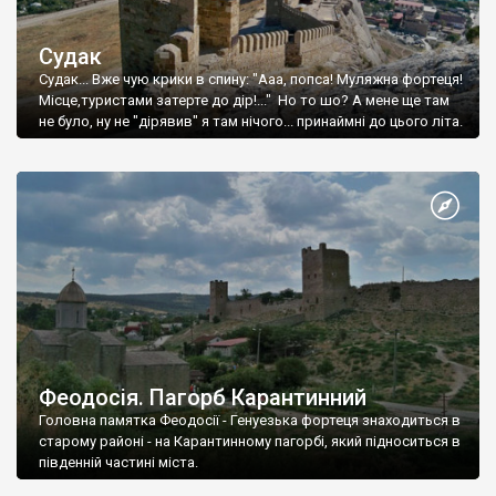
Судак
Судак... Вже чую крики в спину: "Ааа, попса! Муляжна фортеця!
Місце,туристами затерте до дір!..." Но то шо? А мене ще там
не було, ну не "дірявив" я там нічого... принаймні до цього літа.
Феодосія. Пагорб Карантинний
Головна памятка Феодосії - Генуезька фортеця знаходиться в
старому районі - на Карантинному пагорбі, який підноситься в
південній частині міста.