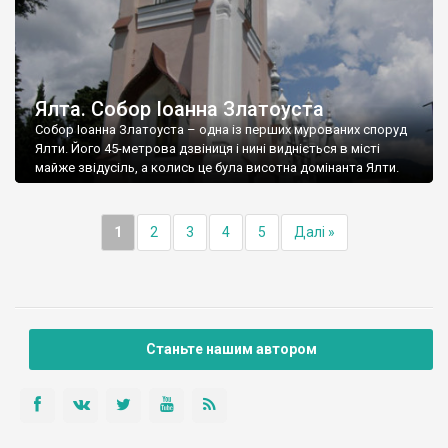
Ялта. Собор Іоанна Златоуста
Собор Іоанна Златоуста – одна із перших мурованих споруд
Ялти. Його 45-метрова дзвіниця і нині видніється в місті
майже звідусіль, а колись це була висотна домінанта Ялти.
1
2
3
4
5
Далі »
Станьте нашим автором