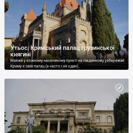
Утьос. Кримський палац грузинської
княгині
Майже у кожному населеному пункті на південному узбережжі
Криму є свій палац (а часто і не один).