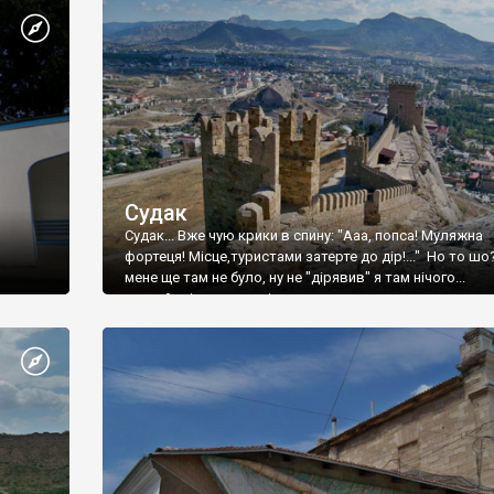
Судак
Судак... Вже чую крики в спину: "Ааа, попса! Муляжна
фортеця! Місце,туристами затерте до дір!..." Но то шо
мене ще там не було, ну не "дірявив" я там нічого...
принаймні до цього літа.