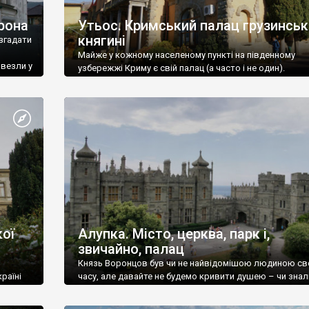
рона
Утьос. Кримський палац грузинськ
княгині
згадати
Майже у кожному населеному пункті на південному
ивезли у
узбережжі Криму є свій палац (а часто і не один).
ої
Алупка. Місто, церква, парк і,
звичайно, палац
Князь Воронцов був чи не найвідомішою людиною св
раїні
часу, але давайте не будемо кривити душею – чи знал
це прізвище до відвідин Алупки? Мабуть все таки ні.