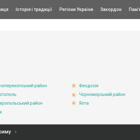
ниця
Історія і традиції
Регіони України
Закордон
Пам'
ноперекопський район
Феодосія
стополь
Чорноморський район
еропольський район
Ялта
к