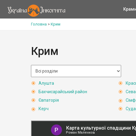
Крам
Головна
>
Крим
Крим
Алушта
Крас
Бахчисарайський район
Сева
Євпаторія
Сімф
Керч
Суда