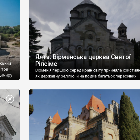
ефактів
називаються «повстяками» (postaki)…” “Вино. Крим
єкту
виробляє відмінне вино і його вдосталь: воно все ду
го».
легке біле і дуже […]
ти та
Ялта. Вірменська церква Святої
Ріпсіме
вський
 той
Вірменія першою серед країн світу прийняла христия
димиру
як державну релігію, й на подив багатьох пересічних
илю ІІ,
українців, які усіх кавказців вважають мусульманами,
 в
вірмени є відданими вірянами Христа