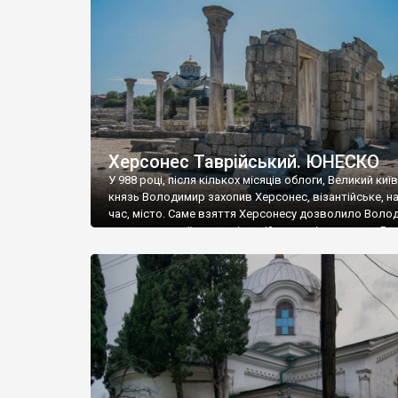
музею «Новгородський музей-заповідник» сотні арт
візантійської доби. Раритети викрадені з фондів об’
культурної спадщини ЮНЕСКО «Херсонеса Таврійсько
Офіційно – на виставку «Золото Візантії», але експер
влада в Україні вважають це лише […]
Херсонес Таврійський. ЮНЕСКО
У 988 році, після кількох місяців облоги, Великий киї
князь Володимир захопив Херсонес, візантійське, на
час, місто. Саме взяття Херсонесу дозволило Воло
диктувати свої умови візантійському імператору Вас
та одружитися з його дочкою Ганною. Цього ж року,
Херсонесі Володимир-язичник, став Василем-
християнином. А потім було Хрещення Русі. На честь
Херсонесу Таврійського названо місто […]