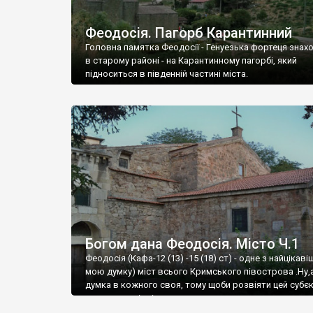
Феодосія. Пагорб Карантинний
Головна памятка Феодосії - Генуезька фортеця знах
в старому районі - на Карантинному пагорбі, який
підноситься в південній частині міста.
Богом дана Феодосія. Місто Ч.1
Феодосія (Кафа-12 (13) -15 (18) ст) - одне з найцікаві
мою думку) міст всього Кримського півострова .Ну,
думка в кожного своя, тому щоби розвіяти цей субєк
запрошую відвідати це