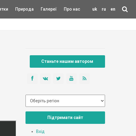
ятки
Природа
Галереї
Про нас
uk
ru
en
Станьте нашим автором
Підтримати сайт
Вхід