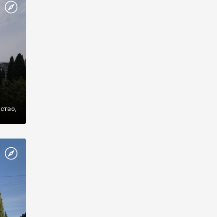
же
нство,