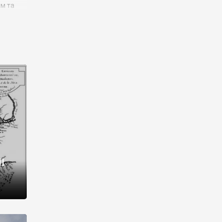
им та
ора і
є
го типу,
ей-
рний
ста:
 райони
від 2
I
і,
рукти,
 котрі