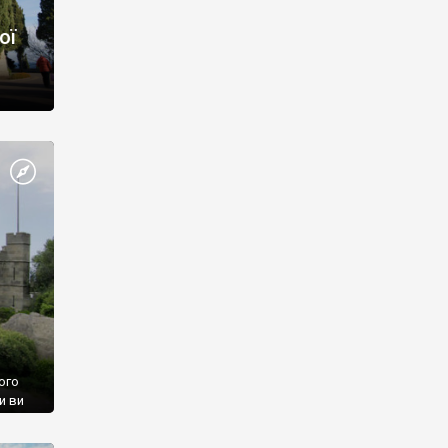
ої
ого
и ви