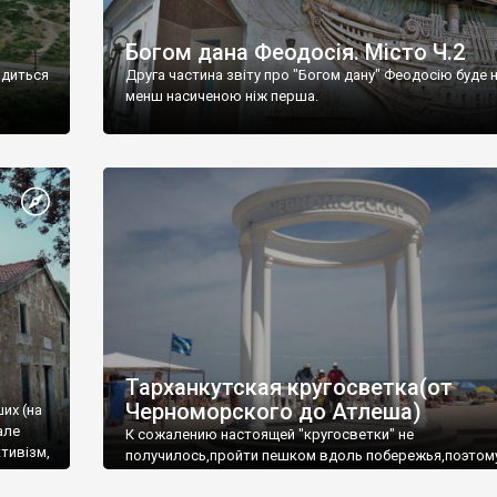
Богом дана Феодосія. Місто Ч.2
одиться
Друга частина звіту про "Богом дану" Феодосію буде 
менш насиченою ніж перша.
Тарханкутская кругосветка(от
Черноморского до Атлеша)
ших (на
але
К сожалению настоящей "кругосветки" не
тивізм,
получилось,пройти пешком вдоль побережья,поэтом
совершали радиальные вылазки из Оленевки.