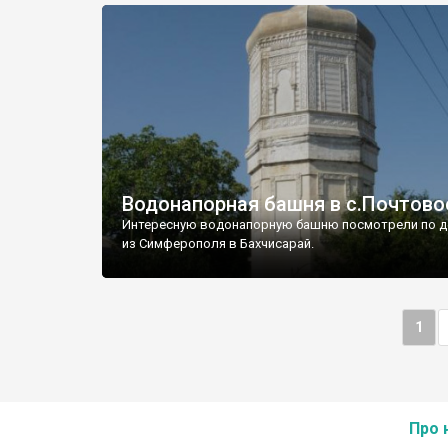
Водонапорная башня в с.Почтово
Интересную водонапорную башню посмотрели по д
из Симферополя в Бахчисарай.
1
Про 