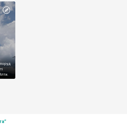
споруд
ті
Ялти.
та”