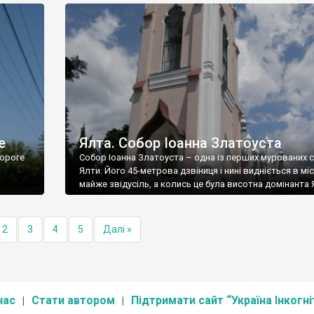
е
Ялта. Собор Іоанна Златоуста
ороге
Собор Іоанна Златоуста – одна із перших мурованих 
Ялти. Його 45-метрова дзвіниця і нині видніється в міс
майже звідусіль, а колись це була висотна домінанта 
2
3
4
5
Далі »
нас
Стати автором
Підтримати сайт “Україна Інкогні