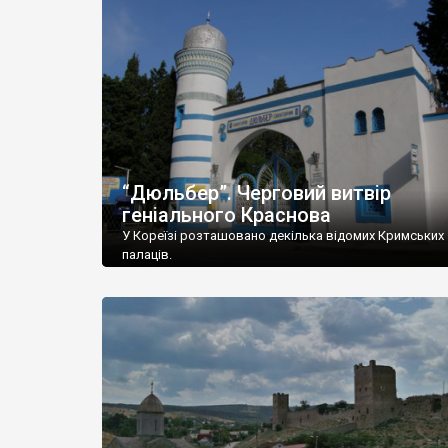
“Дюльбер”. Черговий витвір
геніального Краснова
У Кореїзі розташовано декілька відомих Кримських
палаців.