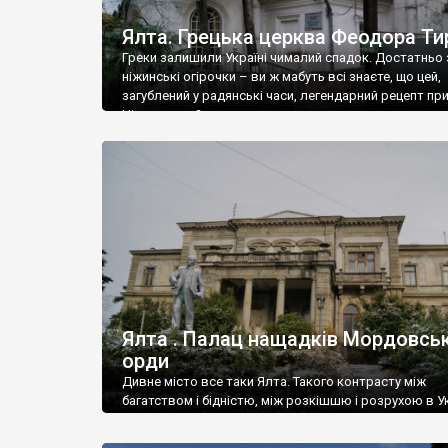
Ялта. Грецька церква Феодора Ти
Греки залишили Україні чималий спадок. Достатньо 
ніжинські огірочки – ви ж мабуть всі знаєте, що цей,
загублений у радянські часи, легендарний рецепт пр
Ніжин греки?
Ялта . Палац нащадків Мордовськ
орди
Дивне місто все таки Ялта. Такого контрасту між
багатством і бідністю, між розкішшю і розрухою в Ук
більше не знайдеш.