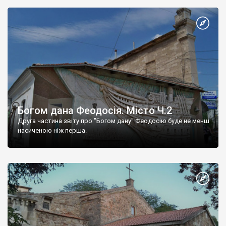
Богом дана Феодосія. Місто Ч.2
Друга частина звіту про "Богом дану" Феодосію буде не менш
насиченою ніж перша.