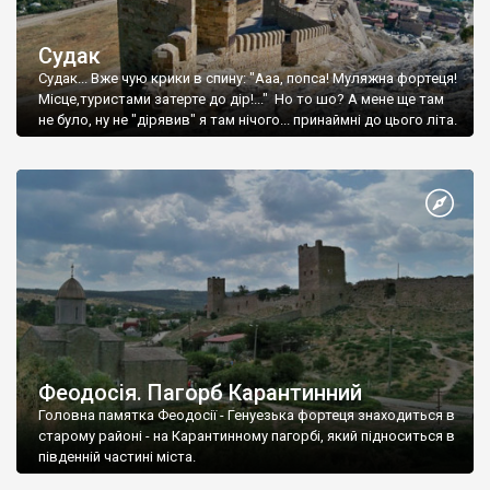
Судак
Судак... Вже чую крики в спину: "Ааа, попса! Муляжна фортеця!
Місце,туристами затерте до дір!..." Но то шо? А мене ще там
не було, ну не "дірявив" я там нічого... принаймні до цього літа.
Феодосія. Пагорб Карантинний
Головна памятка Феодосії - Генуезька фортеця знаходиться в
старому районі - на Карантинному пагорбі, який підноситься в
південній частині міста.