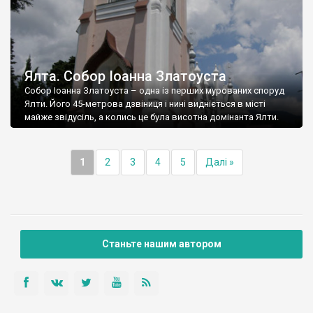
Ялта. Собор Іоанна Златоуста
Собор Іоанна Златоуста – одна із перших мурованих споруд
Ялти. Його 45-метрова дзвіниця і нині видніється в місті
майже звідусіль, а колись це була висотна домінанта Ялти.
1
2
3
4
5
Далі »
Станьте нашим автором