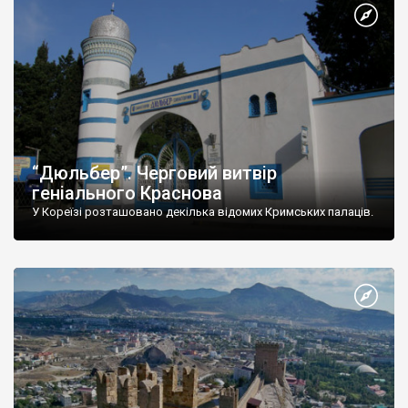
“Дюльбер”. Черговий витвір
геніального Краснова
У Кореїзі розташовано декілька відомих Кримських палаців.