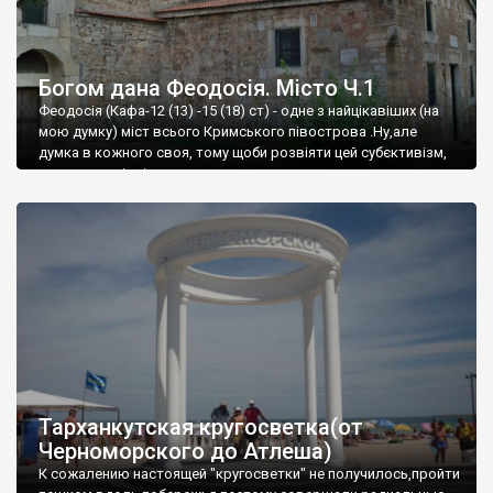
Богом дана Феодосія. Місто Ч.1
Феодосія (Кафа-12 (13) -15 (18) ст) - одне з найцікавіших (на
мою думку) міст всього Кримського півострова .Ну,але
думка в кожного своя, тому щоби розвіяти цей субєктивізм,
запрошую відвідати це
Тарханкутская кругосветка(от
Черноморского до Атлеша)
К сожалению настоящей "кругосветки" не получилось,пройти