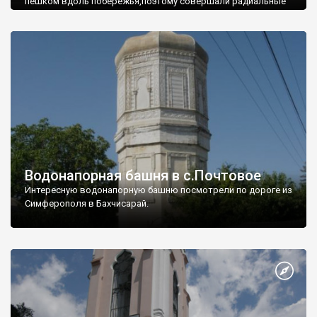
пешком вдоль побережья,поэтому совершали радиальные
вылазки из Оленевки.
Водонапорная башня в с.Почтовое
Интересную водонапорную башню посмотрели по дороге из
Симферополя в Бахчисарай.