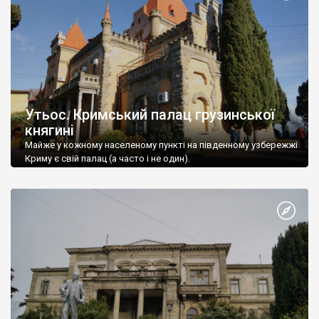
Утьос. Кримський палац грузинської
княгині
Майже у кожному населеному пункті на південному узбережжі
Криму є свій палац (а часто і не один).