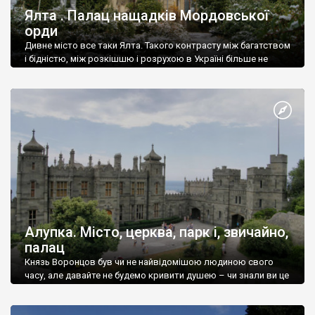
Ялта . Палац нащадків Мордовської
орди
Дивне місто все таки Ялта. Такого контрасту між багатством
і бідністю, між розкішшю і розрухою в Україні більше не
знайдеш.
Алупка. Місто, церква, парк і, звичайно,
палац
Князь Воронцов був чи не найвідомішою людиною свого
часу, але давайте не будемо кривити душею – чи знали ви це
прізвище до відвідин Алупки? Мабуть все таки ні.