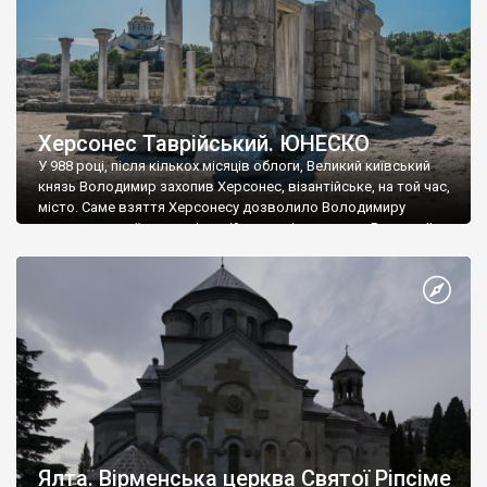
Херсонес Таврійський. ЮНЕСКО
У 988 році, після кількох місяців облоги, Великий київський
князь Володимир захопив Херсонес, візантійське, на той час,
місто. Саме взяття Херсонесу дозволило Володимиру
диктувати свої умови візантійському імператору Василю ІІ, та
одружитися з його дочкою Ганною. Цього ж року, в
Херсонесі Володимир-язичник, став Василем-християнином.
А потім було Хрещення Русі. На честь Херсонесу Таврійського
названо місто […]
Ялта. Вірменська церква Святої Ріпсіме