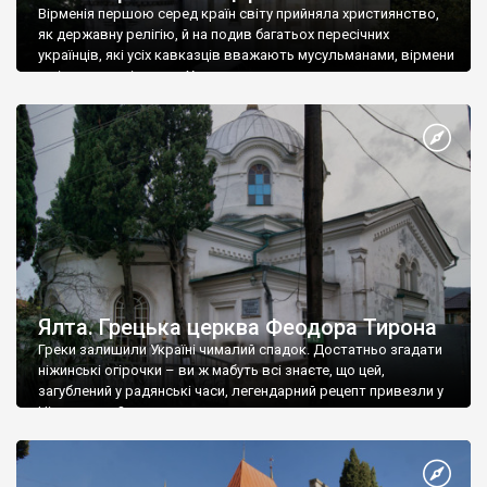
Вірменія першою серед країн світу прийняла християнство,
як державну релігію, й на подив багатьох пересічних
українців, які усіх кавказців вважають мусульманами, вірмени
є відданими вірянами Христа
Ялта. Грецька церква Феодора Тирона
Греки залишили Україні чималий спадок. Достатньо згадати
ніжинські огірочки – ви ж мабуть всі знаєте, що цей,
загублений у радянські часи, легендарний рецепт привезли у
Ніжин греки?