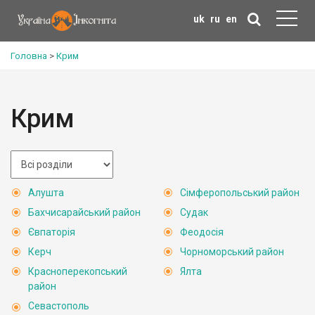
uk
ru
en
Головна
>
Крим
Крим
Алушта
Сімферопольський район
Бахчисарайський район
Судак
Євпаторія
Феодосія
Керч
Чорноморський район
Красноперекопський
Ялта
район
Севастополь