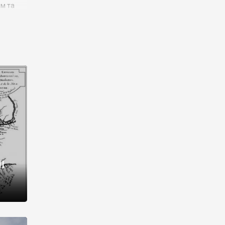
им та
ора і
є
го типу,
ей-
рний
ста:
 райони
від 2
I
і,
рукти,
 котрі