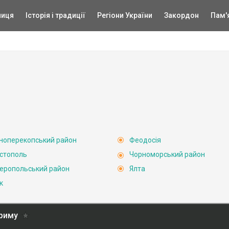
ниця
Історія і традиції
Регіони України
Закордон
Пам'
ноперекопський район
Феодосія
стополь
Чорноморський район
еропольський район
Ялта
к