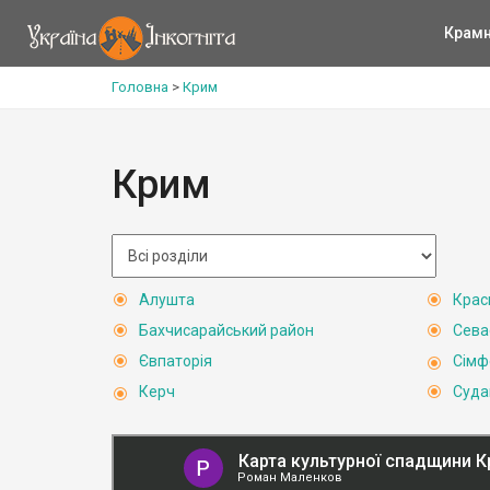
Крам
Головна
>
Крим
Крим
Алушта
Крас
Бахчисарайський район
Сева
Євпаторія
Сімф
Керч
Суда