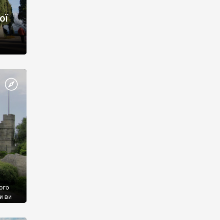
ої
ого
и ви