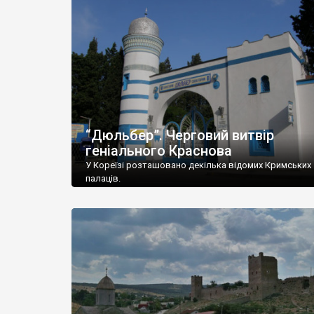
“Дюльбер”. Черговий витвір
геніального Краснова
У Кореїзі розташовано декілька відомих Кримських
палаців.