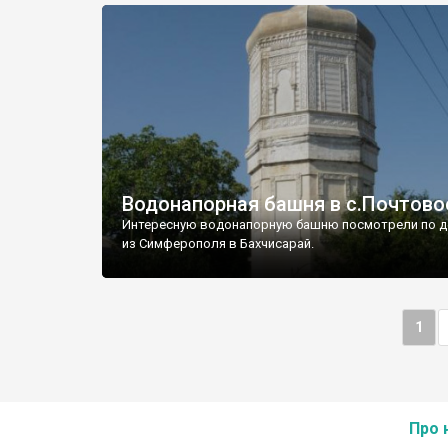
Водонапорная башня в с.Почтово
Интересную водонапорную башню посмотрели по д
из Симферополя в Бахчисарай.
1
Про 