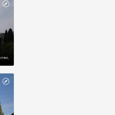
же
нство,