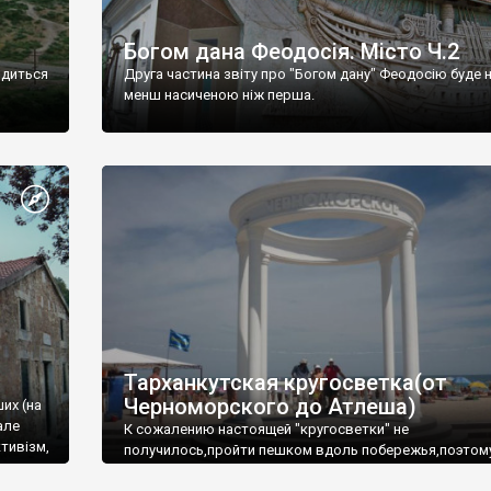
Богом дана Феодосія. Місто Ч.2
одиться
Друга частина звіту про "Богом дану" Феодосію буде 
менш насиченою ніж перша.
Тарханкутская кругосветка(от
Черноморского до Атлеша)
ших (на
але
К сожалению настоящей "кругосветки" не
тивізм,
получилось,пройти пешком вдоль побережья,поэтом
совершали радиальные вылазки из Оленевки.