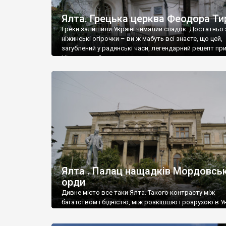
Ялта. Грецька церква Феодора Ти
Греки залишили Україні чималий спадок. Достатньо 
ніжинські огірочки – ви ж мабуть всі знаєте, що цей,
загублений у радянські часи, легендарний рецепт пр
Ніжин греки?
Ялта . Палац нащадків Мордовськ
орди
Дивне місто все таки Ялта. Такого контрасту між
багатством і бідністю, між розкішшю і розрухою в Ук
більше не знайдеш.