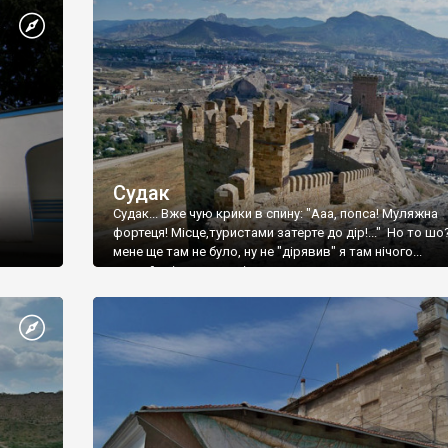
Судак
Судак... Вже чую крики в спину: "Ааа, попса! Муляжна
фортеця! Місце,туристами затерте до дір!..." Но то шо
мене ще там не було, ну не "дірявив" я там нічого...
принаймні до цього літа.