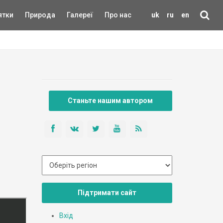
ятки
Природа
Галереї
Про нас
uk
ru
en
Станьте нашим автором
Підтримати сайт
Вхід