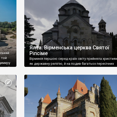
ефактів
називаються «повстяками» (postaki)…” “Вино. Крим
єкту
виробляє відмінне вино і його вдосталь: воно все ду
го».
легке біле і дуже […]
ти та
Ялта. Вірменська церква Святої
Ріпсіме
вський
 той
Вірменія першою серед країн світу прийняла христия
димиру
як державну релігію, й на подив багатьох пересічних
илю ІІ,
українців, які усіх кавказців вважають мусульманами,
 в
вірмени є відданими вірянами Христа