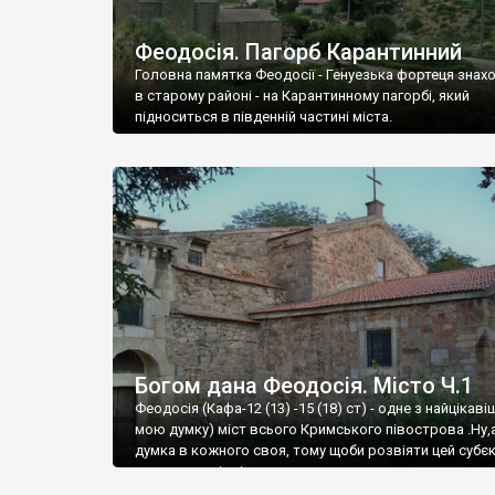
Феодосія. Пагорб Карантинний
Головна памятка Феодосії - Генуезька фортеця знах
в старому районі - на Карантинному пагорбі, який
підноситься в південній частині міста.
Богом дана Феодосія. Місто Ч.1
Феодосія (Кафа-12 (13) -15 (18) ст) - одне з найцікаві
мою думку) міст всього Кримського півострова .Ну,
думка в кожного своя, тому щоби розвіяти цей субєк
запрошую відвідати це