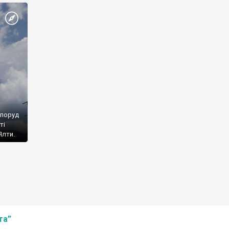
споруд
ті
Ялти.
та”