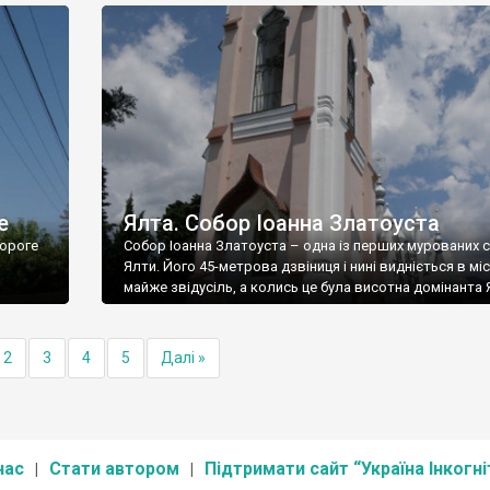
е
Ялта. Собор Іоанна Златоуста
ороге
Собор Іоанна Златоуста – одна із перших мурованих 
Ялти. Його 45-метрова дзвіниця і нині видніється в міс
майже звідусіль, а колись це була висотна домінанта 
2
3
4
5
Далі »
нас
Стати автором
Підтримати сайт “Україна Інкогні