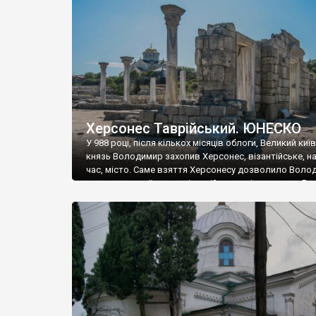
музею «Новгородський музей-заповідник» сотні арт
візантійської доби. Раритети викрадені з фондів об’
культурної спадщини ЮНЕСКО «Херсонеса Таврійсько
Офіційно – на виставку «Золото Візантії», але експер
влада в Україні вважають це лише […]
Херсонес Таврійський. ЮНЕСКО
У 988 році, після кількох місяців облоги, Великий киї
князь Володимир захопив Херсонес, візантійське, на
час, місто. Саме взяття Херсонесу дозволило Воло
диктувати свої умови візантійському імператору Вас
та одружитися з його дочкою Ганною. Цього ж року,
Херсонесі Володимир-язичник, став Василем-
християнином. А потім було Хрещення Русі. На честь
Херсонесу Таврійського названо місто […]