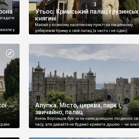
рона
Утьос. Кримський палац грузинськ
княгині
згадати
Майже у кожному населеному пункті на південному
ивезли у
узбережжі Криму є свій палац (а часто і не один).
ої
Алупка. Місто, церква, парк і,
звичайно, палац
Князь Воронцов був чи не найвідомішою людиною св
раїні
часу, але давайте не будемо кривити душею – чи знал
це прізвище до відвідин Алупки? Мабуть все таки ні.