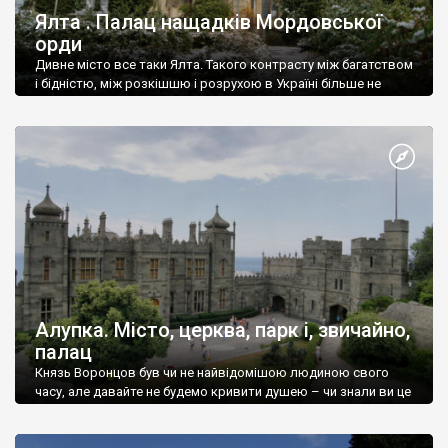
Ялта . Палац нащадків Мордовської
орди
Дивне місто все таки Ялта. Такого контрасту між багатством
і бідністю, між розкішшю і розрухою в Україні більше не
знайдеш.
Алупка. Місто, церква, парк і, звичайно,
палац
Князь Воронцов був чи не найвідомішою людиною свого
часу, але давайте не будемо кривити душею – чи знали ви це
прізвище до відвідин Алупки? Мабуть все таки ні.