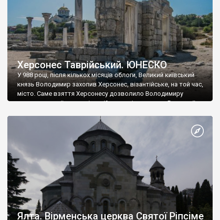
Херсонес Таврійський. ЮНЕСКО
У 988 році, після кількох місяців облоги, Великий київський
князь Володимир захопив Херсонес, візантійське, на той час,
місто. Саме взяття Херсонесу дозволило Володимиру
диктувати свої умови візантійському імператору Василю ІІ, та
одружитися з його дочкою Ганною. Цього ж року, в
Херсонесі Володимир-язичник, став Василем-християнином.
А потім було Хрещення Русі. На честь Херсонесу Таврійського
названо місто […]
Ялта. Вірменська церква Святої Ріпсіме