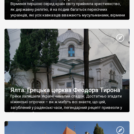
Вірменія першою серед країн світу прийняла християнство,
як державну релігію, й на подив багатьох пересічних
українців, які усіх кавказців вважають мусульманами, вірмени
є відданими вірянами Христа
Ялта. Грецька церква Феодора Тирона
Греки залишили Україні чималий спадок. Достатньо згадати
ніжинські огірочки – ви ж мабуть всі знаєте, що цей,
загублений у радянські часи, легендарний рецепт привезли у
Ніжин греки?