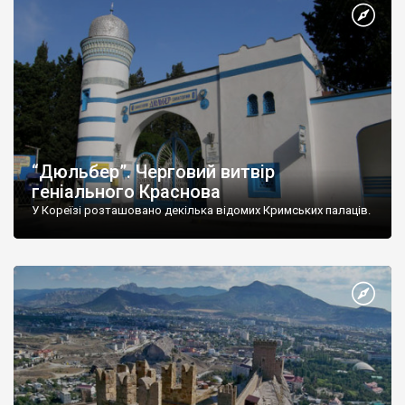
“Дюльбер”. Черговий витвір
геніального Краснова
У Кореїзі розташовано декілька відомих Кримських палаців.