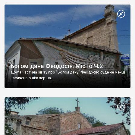
Богом дана Феодосія. Місто Ч.2
Друга частина звіту про "Богом дану" Феодосію буде не менш
насиченою ніж перша.