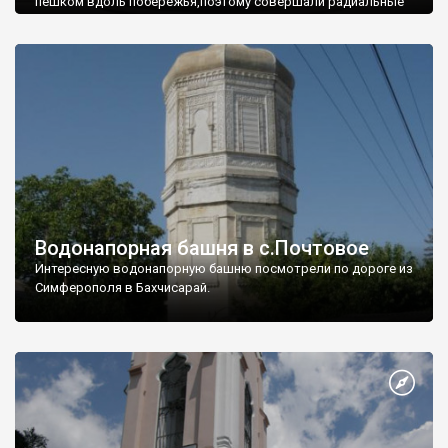
пешком вдоль побережья,поэтому совершали радиальные
вылазки из Оленевки.
Водонапорная башня в с.Почтовое
Интересную водонапорную башню посмотрели по дороге из
Симферополя в Бахчисарай.