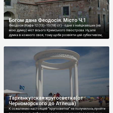
Богом дана Феодосія. Місто Ч.1
Феодосія (Кафа-12 (13) -15 (18) ст) - одне з найцікавіших (на
мою думку) міст всього Кримського півострова .Ну,але
думка в кожного своя, тому щоби розвіяти цей субєктивізм,
запрошую відвідати це
Тарханкутская кругосветка(от
Черноморского до Атлеша)
К сожалению настоящей "кругосветки" не получилось,пройти