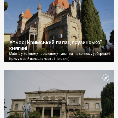
Утьос. Кримський палац грузинської
княгині
Майже у кожному населеному пункті на південному узбережжі
Криму є свій палац (а часто і не один).