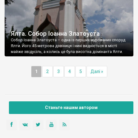
Ялта. Собор Іоанна Златоуста
Собор Іоанна Златоуста – одна із перших мурованих споруд
Ялти. Його 45-метрова дзвіниця і нині видніється в місті
майже звідусіль, а колись це була висотна домінанта Ялти.
1
2
3
4
5
Далі »
Станьте нашим автором