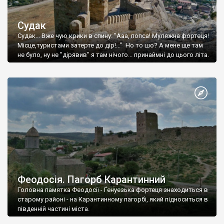
Судак
Судак... Вже чую крики в спину: "Ааа, попса! Муляжна фортеця!
Місце,туристами затерте до дір!..." Но то шо? А мене ще там
не було, ну не "дірявив" я там нічого... принаймні до цього літа.
Феодосія. Пагорб Карантинний
Головна памятка Феодосії - Генуезька фортеця знаходиться в
старому районі - на Карантинному пагорбі, який підноситься в
південній частині міста.