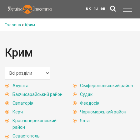
uk
ru
en
Головна
>
Крим
Крим
Алушта
Сімферопольський район
Бахчисарайський район
Судак
Євпаторія
Феодосія
Керч
Чорноморський район
Красноперекопський
Ялта
район
Севастополь