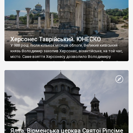
Херсонес Таврійський. ЮНЕСКО
У 988 році, після кількох місяців облоги, Великий київський
князь Володимир захопив Херсонес, візантійське, на той час,
місто. Саме взяття Херсонесу дозволило Володимиру
диктувати свої умови візантійському імператору Василю ІІ, та
одружитися з його дочкою Ганною. Цього ж року, в
Херсонесі Володимир-язичник, став Василем-християнином.
А потім було Хрещення Русі. На честь Херсонесу Таврійського
названо місто […]
Ялта. Вірменська церква Святої Ріпсіме