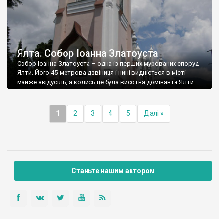
Ялта. Собор Іоанна Златоуста
Собор Іоанна Златоуста – одна із перших мурованих споруд
Ялти. Його 45-метрова дзвіниця і нині видніється в місті
майже звідусіль, а колись це була висотна домінанта Ялти.
1
2
3
4
5
Далі »
Станьте нашим автором