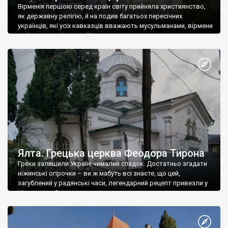
Вірменія першою серед країн світу прийняла християнство,
як державну релігію, й на подив багатьох пересічних
українців, які усіх кавказців вважають мусульманами, вірмени
є відданими вірянами Христа
Ялта. Грецька церква Феодора Тирона
Греки залишили Україні чималий спадок. Достатньо згадати
ніжинські огірочки – ви ж мабуть всі знаєте, що цей,
загублений у радянські часи, легендарний рецепт привезли у
Ніжин греки?