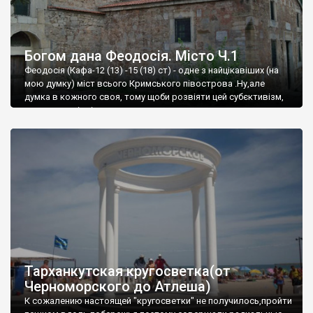
Богом дана Феодосія. Місто Ч.1
Феодосія (Кафа-12 (13) -15 (18) ст) - одне з найцікавіших (на
мою думку) міст всього Кримського півострова .Ну,але
думка в кожного своя, тому щоби розвіяти цей субєктивізм,
запрошую відвідати це
Тарханкутская кругосветка(от
Черноморского до Атлеша)
К сожалению настоящей "кругосветки" не получилось,пройти