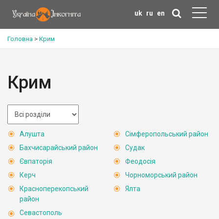
uk
ru
en
Головна
>
Крим
Крим
Алушта
Сімферопольський район
Бахчисарайський район
Судак
Євпаторія
Феодосія
Керч
Чорноморський район
Красноперекопський
Ялта
район
Севастополь