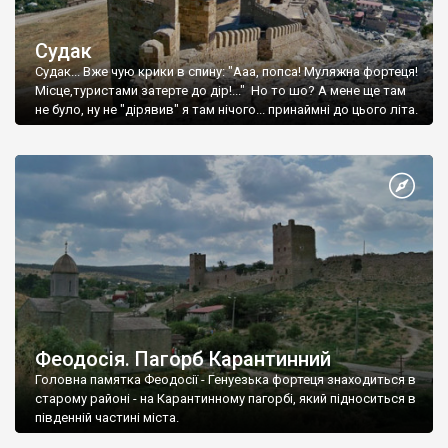
Судак
Судак... Вже чую крики в спину: "Ааа, попса! Муляжна фортеця!
Місце,туристами затерте до дір!..." Но то шо? А мене ще там
не було, ну не "дірявив" я там нічого... принаймні до цього літа.
Феодосія. Пагорб Карантинний
Головна памятка Феодосії - Генуезька фортеця знаходиться в
старому районі - на Карантинному пагорбі, який підноситься в
південній частині міста.