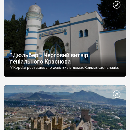
“Дюльбер”. Черговий витвір
геніального Краснова
У Кореїзі розташовано декілька відомих Кримських палаців.