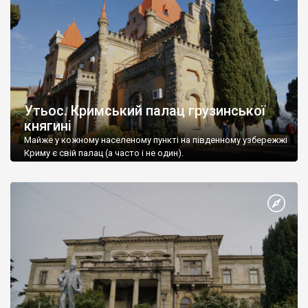
Утьос. Кримський палац грузинської
княгині
Майже у кожному населеному пункті на південному узбережжі
Криму є свій палац (а часто і не один).