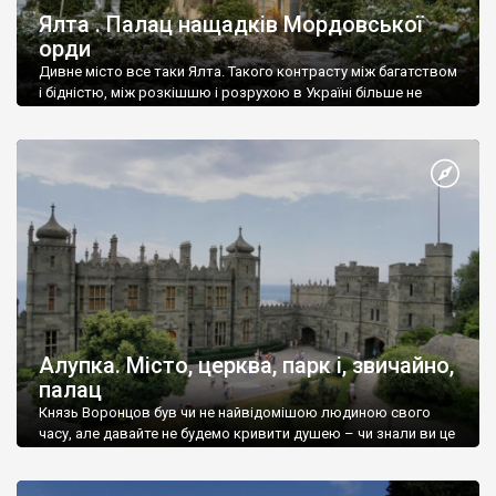
Ялта . Палац нащадків Мордовської
орди
Дивне місто все таки Ялта. Такого контрасту між багатством
і бідністю, між розкішшю і розрухою в Україні більше не
знайдеш.
Алупка. Місто, церква, парк і, звичайно,
палац
Князь Воронцов був чи не найвідомішою людиною свого
часу, але давайте не будемо кривити душею – чи знали ви це
прізвище до відвідин Алупки? Мабуть все таки ні.