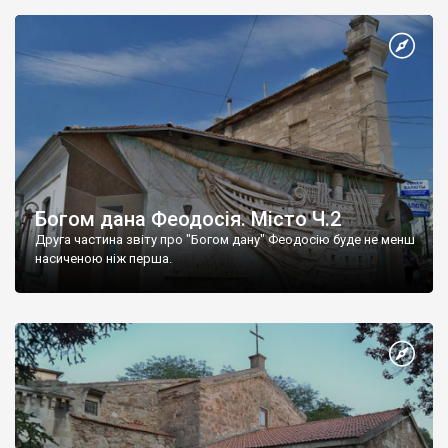
Богом дана Феодосія. Місто Ч.2
Друга частина звіту про "Богом дану" Феодосію буде не менш
насиченою ніж перша.