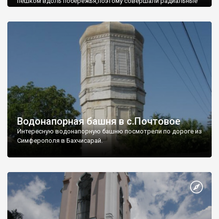
пешком вдоль побережья,поэтому совершали радиальные
вылазки из Оленевки.
Водонапорная башня в с.Почтовое
Интересную водонапорную башню посмотрели по дороге из
Симферополя в Бахчисарай.