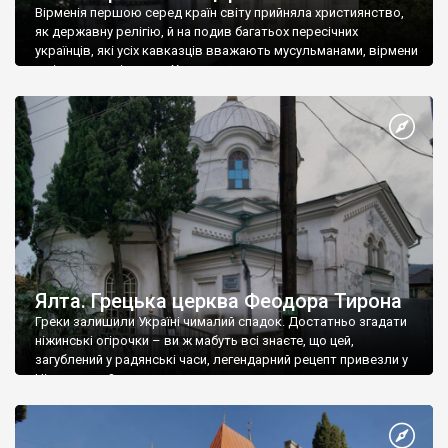
Вірменія першою серед країн світу прийняла християнство,
як державну релігію, й на подив багатьох пересічних
українців, які усіх кавказців вважають мусульманами, вірмени
є відданими вірянами Христа
Ялта. Грецька церква Феодора Тирона
Греки залишили Україні чималий спадок. Достатньо згадати
ніжинські огірочки – ви ж мабуть всі знаєте, що цей,
загублений у радянські часи, легендарний рецепт привезли у
Ніжин греки?