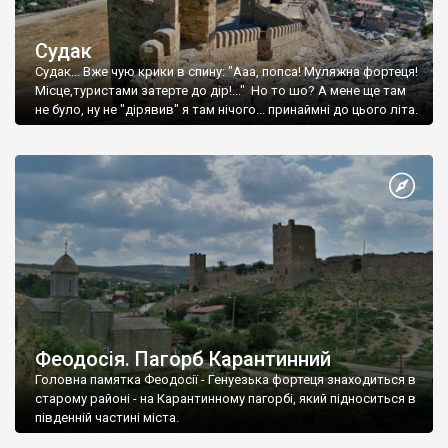
Судак
Судак... Вже чую крики в спину: "Ааа, попса! Муляжна фортеця!
Місце,туристами затерте до дір!..." Но то шо? А мене ще там
не було, ну не "дірявив" я там нічого... принаймні до цього літа.
Феодосія. Пагорб Карантинний
Головна памятка Феодосії - Генуезька фортеця знаходиться в
старому районі - на Карантинному пагорбі, який підноситься в
південній частині міста.