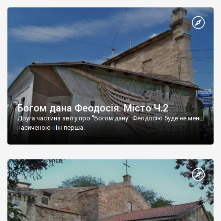
Богом дана Феодосія. Місто Ч.2
Друга частина звіту про "Богом дану" Феодосію буде не менш
насиченою ніж перша.