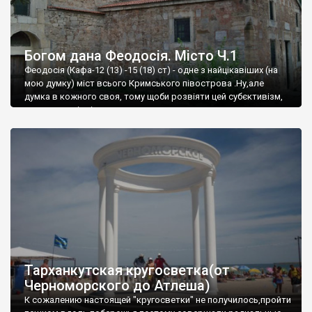
Богом дана Феодосія. Місто Ч.1
Феодосія (Кафа-12 (13) -15 (18) ст) - одне з найцікавіших (на
мою думку) міст всього Кримського півострова .Ну,але
думка в кожного своя, тому щоби розвіяти цей субєктивізм,
запрошую відвідати це
Тарханкутская кругосветка(от
Черноморского до Атлеша)
К сожалению настоящей "кругосветки" не получилось,пройти