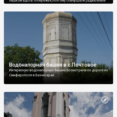
пешком вдоль побережья,поэтому совершали радиальные
вылазки из Оленевки.
Водонапорная башня в с.Почтовое
Интересную водонапорную башню посмотрели по дороге из
Симферополя в Бахчисарай.