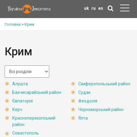
uk
ru
en
Головна
>
Крим
Крим
Алушта
Сімферопольський район
Бахчисарайський район
Судак
Євпаторія
Феодосія
Керч
Чорноморський район
Красноперекопський
Ялта
район
Севастополь