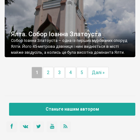
Ялта. Собор Іоанна Златоуста
Собор Іоанна Златоуста – одна із перших мурованих споруд
Ялти. Його 45-метрова дзвіниця і нині видніється в місті
майже звідусіль, а колись це була висотна домінанта Ялти.
1
2
3
4
5
Далі »
Станьте нашим автором