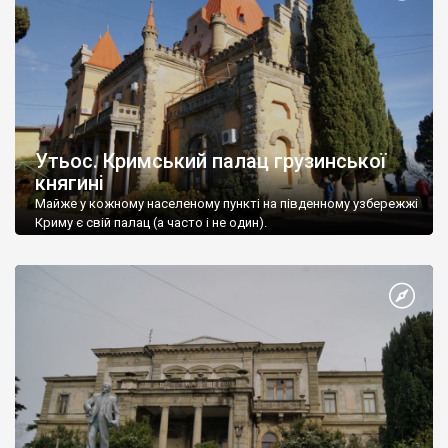
Утьос. Кримський палац грузинської
княгині
Майже у кожному населеному пункті на південному узбережжі
Криму є свій палац (а часто і не один).