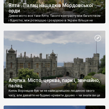
Ялта . Палац нащадків Мордовської
орди
Дивне місто все таки Ялта. Такого контрасту між багатством
і бідністю, між розкішшю і розрухою в Україні більше не
знайдеш.
Алупка. Місто, церква, парк і, звичайно,
палац
Князь Воронцов був чи не найвідомішою людиною свого
часу, але давайте не будемо кривити душею – чи знали ви це
прізвище до відвідин Алупки? Мабуть все таки ні.