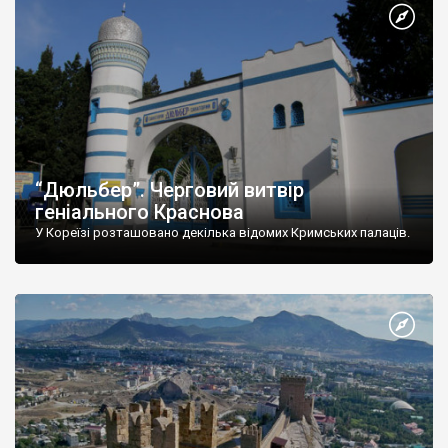
“Дюльбер”. Черговий витвір
геніального Краснова
У Кореїзі розташовано декілька відомих Кримських палаців.