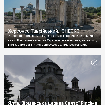
Херсонес Таврійський. ЮНЕСКО
У 988 році, після кількох місяців облоги, Великий київський
князь Володимир захопив Херсонес, візантійське, на той час,
місто. Саме взяття Херсонесу дозволило Володимиру
диктувати свої умови візантійському імператору Василю ІІ, та
одружитися з його дочкою Ганною. Цього ж року, в
Херсонесі Володимир-язичник, став Василем-християнином.
А потім було Хрещення Русі. На честь Херсонесу Таврійського
названо місто […]
Ялта. Вірменська церква Святої Ріпсіме