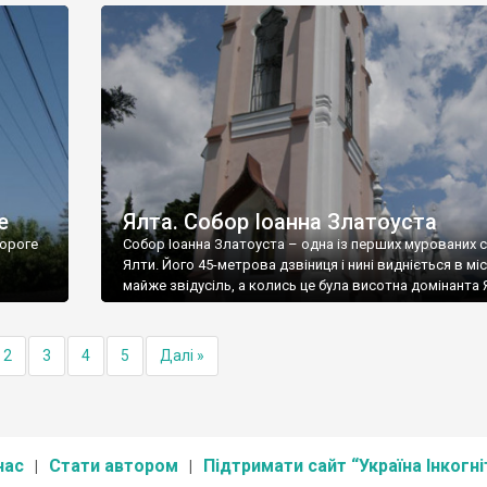
е
Ялта. Собор Іоанна Златоуста
ороге
Собор Іоанна Златоуста – одна із перших мурованих 
Ялти. Його 45-метрова дзвіниця і нині видніється в міс
майже звідусіль, а колись це була висотна домінанта 
2
3
4
5
Далі »
нас
Стати автором
Підтримати сайт “Україна Інкогні