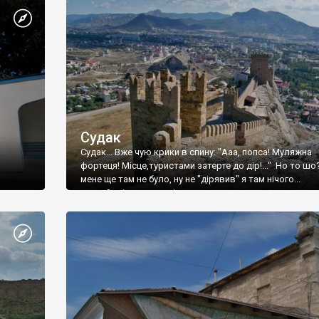
Судак
Судак... Вже чую крики в спину: "Ааа, попса! Муляжна
фортеця! Місце,туристами затерте до дір!..." Но то шо
мене ще там не було, ну не "дірявив" я там нічого...
принаймні до цього літа.