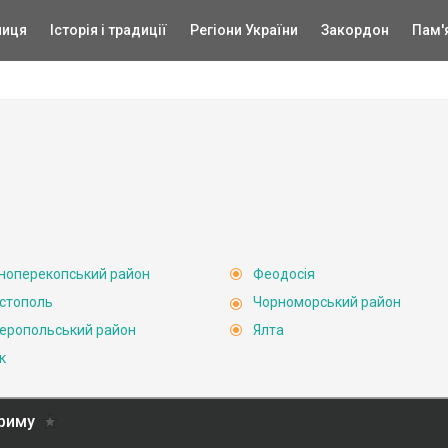
ниця
Історія і традиції
Регіони України
Закордон
Пам'
ноперекопський район
Феодосія
стополь
Чорноморський район
еропольський район
Ялта
к