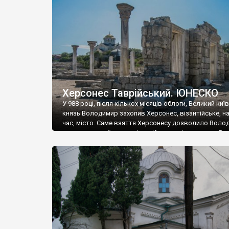
музею «Новгородський музей-заповідник» сотні арт
візантійської доби. Раритети викрадені з фондів об’
культурної спадщини ЮНЕСКО «Херсонеса Таврійсько
Офіційно – на виставку «Золото Візантії», але експер
влада в Україні вважають це лише […]
Херсонес Таврійський. ЮНЕСКО
У 988 році, після кількох місяців облоги, Великий киї
князь Володимир захопив Херсонес, візантійське, на
час, місто. Саме взяття Херсонесу дозволило Воло
диктувати свої умови візантійському імператору Вас
та одружитися з його дочкою Ганною. Цього ж року,
Херсонесі Володимир-язичник, став Василем-
християнином. А потім було Хрещення Русі. На честь
Херсонесу Таврійського названо місто […]