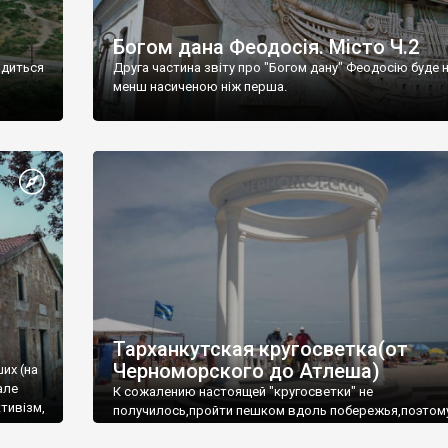
Богом дана Феодосія. Місто Ч.2
одиться
Друга частина звіту про "Богом дану" Феодосію буде 
менш насиченою ніж перша.
Тарханкутская кругосветка(от
Черноморского до Атлеша)
ших (на
але
К сожалению настоящей "кругосветки" не
тивізм,
получилось,пройти пешком вдоль побережья,поэтом
совершали радиальные вылазки из Оленевки.