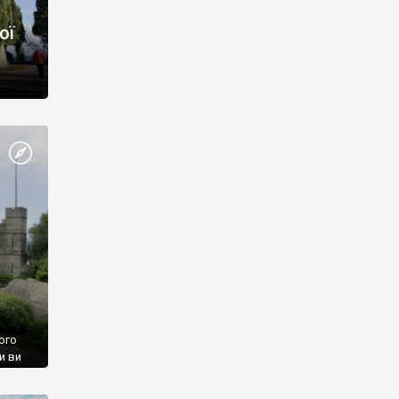
ої
ого
и ви