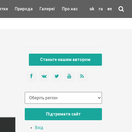
ятки
Природа
Галереї
Про нас
uk
ru
en
Станьте нашим автором
Підтримати сайт
Вхід