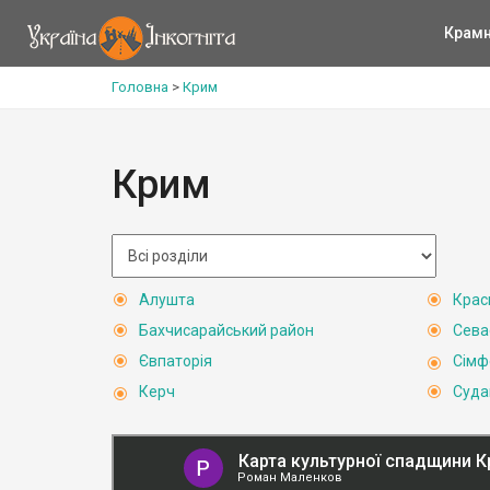
Крам
Головна
>
Крим
Крим
Алушта
Крас
Бахчисарайський район
Сева
Євпаторія
Сімф
Керч
Суда