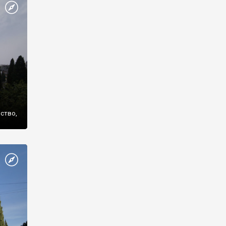
же
нство,