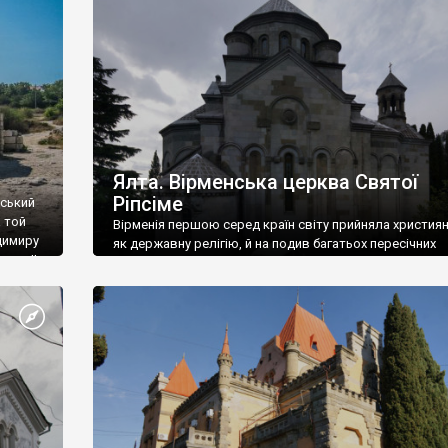
ефактів
називаються «повстяками» (postaki)…” “Вино. Крим
єкту
виробляє відмінне вино і його вдосталь: воно все ду
го».
легке біле і дуже […]
ти та
Ялта. Вірменська церква Святої
Ріпсіме
вський
 той
Вірменія першою серед країн світу прийняла христия
димиру
як державну релігію, й на подив багатьох пересічних
илю ІІ,
українців, які усіх кавказців вважають мусульманами,
 в
вірмени є відданими вірянами Христа