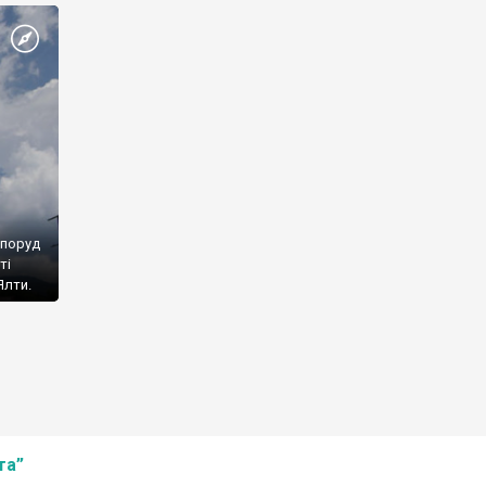
споруд
ті
Ялти.
та”