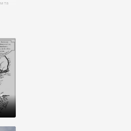
им та
ора і
є
го типу,
ей-
рний
ста:
 райони
від 2
I
і,
рукти,
 котрі