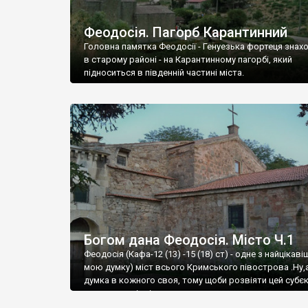
Феодосія. Пагорб Карантинний
Головна памятка Феодосії - Генуезька фортеця знах
в старому районі - на Карантинному пагорбі, який
підноситься в південній частині міста.
Богом дана Феодосія. Місто Ч.1
Феодосія (Кафа-12 (13) -15 (18) ст) - одне з найцікаві
мою думку) міст всього Кримського півострова .Ну,
думка в кожного своя, тому щоби розвіяти цей субєк
запрошую відвідати це