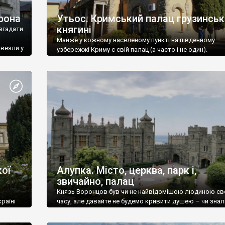
рона
Утьос. Кримський палац грузинськ
княгині
згадати
Майже у кожному населеному пункті на південному
ивезли у
узбережжі Криму є свій палац (а часто і не один).
ої
Алупка. Місто, церква, парк і,
звичайно, палац
Князь Воронцов був чи не найвідомішою людиною св
раїні
часу, але давайте не будемо кривити душею – чи знал
це прізвище до відвідин Алупки? Мабуть все таки ні.