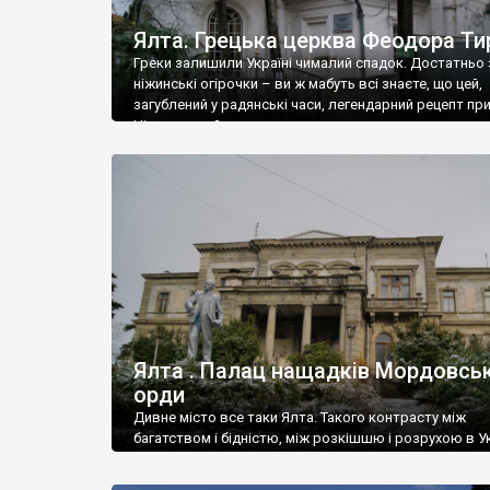
Ялта. Грецька церква Феодора Ти
Греки залишили Україні чималий спадок. Достатньо 
ніжинські огірочки – ви ж мабуть всі знаєте, що цей,
загублений у радянські часи, легендарний рецепт пр
Ніжин греки?
Ялта . Палац нащадків Мордовськ
орди
Дивне місто все таки Ялта. Такого контрасту між
багатством і бідністю, між розкішшю і розрухою в Ук
більше не знайдеш.