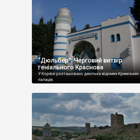
“Дюльбер”. Черговий витвір
геніального Краснова
У Кореїзі розташовано декілька відомих Кримських
палаців.