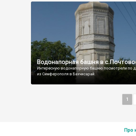
Водонапорная башня в с.Почтово
Интересную водонапорную башню посмотрели по д
из Симферополя в Бахчисарай.
1
Про 