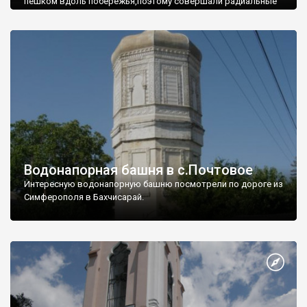
пешком вдоль побережья,поэтому совершали радиальные
вылазки из Оленевки.
Водонапорная башня в с.Почтовое
Интересную водонапорную башню посмотрели по дороге из
Симферополя в Бахчисарай.