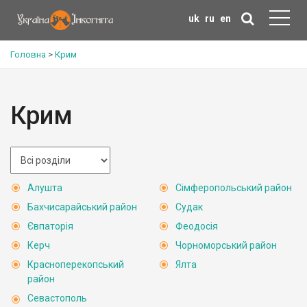
uk
ru
en
Головна
>
Крим
Крим
Алушта
Сімферопольський район
Бахчисарайський район
Судак
Євпаторія
Феодосія
Керч
Чорноморський район
Красноперекопський
Ялта
район
Севастополь