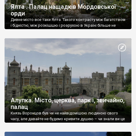
Ялта . Палац нащадків Мордовської
орди
Дивне місто все таки Ялта. Такого контрасту між багатством
і бідністю, між розкішшю і розрухою в Україні більше не
знайдеш.
Алупка. Місто, церква, парк і, звичайно,
палац
Князь Воронцов був чи не найвідомішою людиною свого
часу, але давайте не будемо кривити душею – чи знали ви це
прізвище до відвідин Алупки? Мабуть все таки ні.