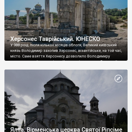
Херсонес Таврійський. ЮНЕСКО
У 988 році, після кількох місяців облоги, Великий київський
князь Володимир захопив Херсонес, візантійське, на той час,
місто. Саме взяття Херсонесу дозволило Володимиру
диктувати свої умови візантійському імператору Василю ІІ, та
одружитися з його дочкою Ганною. Цього ж року, в
Херсонесі Володимир-язичник, став Василем-християнином.
А потім було Хрещення Русі. На честь Херсонесу Таврійського
названо місто […]
Ялта. Вірменська церква Святої Ріпсіме