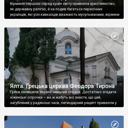
Вірменія першою серед країн світу прийняла християнство,
як державну релігію, й на подив багатьох пересічних
українців, які усіх кавказців вважають мусульманами, вірмени
є відданими вірянами Христа
Ялта. Грецька церква Феодора Тирона
Греки залишили Україні чималий спадок. Достатньо згадати
ніжинські огірочки – ви ж мабуть всі знаєте, що цей,
загублений у радянські часи, легендарний рецепт привезли у
Ніжин греки?