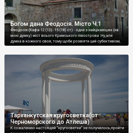
Богом дана Феодосія. Місто Ч.1
Феодосія (Кафа-12 (13) -15 (18) ст) - одне з найцікавіших (на
мою думку) міст всього Кримського півострова .Ну,але
думка в кожного своя, тому щоби розвіяти цей субєктивізм,
запрошую відвідати це
Тарханкутская кругосветка(от
Черноморского до Атлеша)
К сожалению настоящей "кругосветки" не получилось,пройти