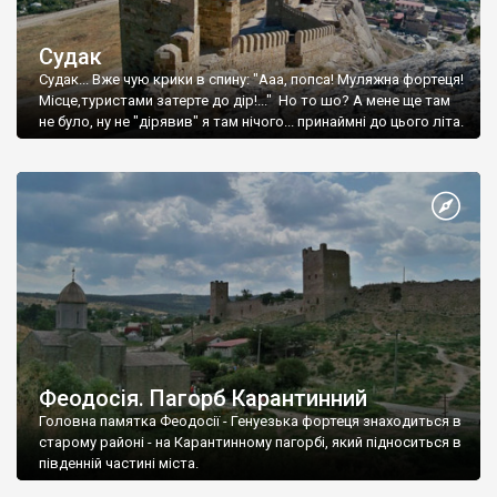
Судак
Судак... Вже чую крики в спину: "Ааа, попса! Муляжна фортеця!
Місце,туристами затерте до дір!..." Но то шо? А мене ще там
не було, ну не "дірявив" я там нічого... принаймні до цього літа.
Феодосія. Пагорб Карантинний
Головна памятка Феодосії - Генуезька фортеця знаходиться в
старому районі - на Карантинному пагорбі, який підноситься в
південній частині міста.