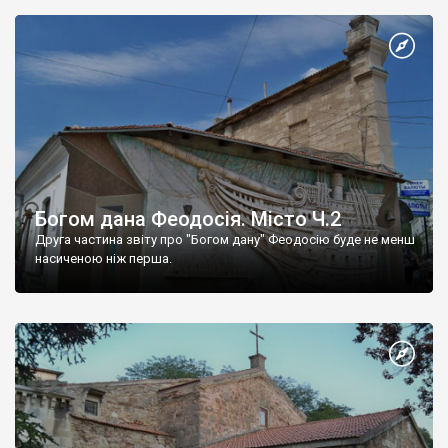
Богом дана Феодосія. Місто Ч.2
Друга частина звіту про "Богом дану" Феодосію буде не менш
насиченою ніж перша.