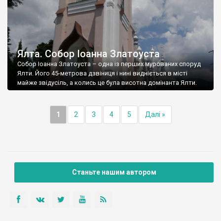
Ялта. Собор Іоанна Златоуста
Собор Іоанна Златоуста – одна із перших мурованих споруд
Ялти. Його 45-метрова дзвіниця і нині видніється в місті
майже звідусіль, а колись це була висотна домінанта Ялти.
1
2
3
4
5
Далі »
Станьте нашим автором