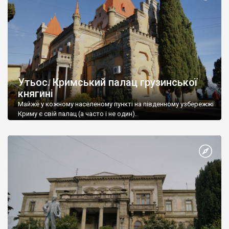
Утьос. Кримський палац грузинської
княгині
Майже у кожному населеному пункті на південному узбережжі
Криму є свій палац (а часто і не один).