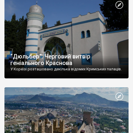
“Дюльбер”. Черговий витвір
геніального Краснова
У Кореїзі розташовано декілька відомих Кримських палаців.