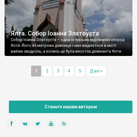
Ялта. Собор Іоанна Златоуста
Собор Іоанна Златоуста – одна із перших мурованих споруд
Ялти. Його 45-метрова дзвіниця і нині видніється в місті
майже звідусіль, а колись це була висотна домінанта Ялти.
1
2
3
4
5
Далі »
Станьте нашим автором