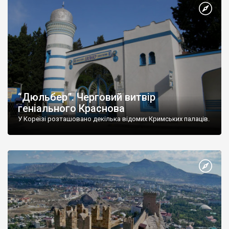
“Дюльбер”. Черговий витвір
геніального Краснова
У Кореїзі розташовано декілька відомих Кримських палаців.