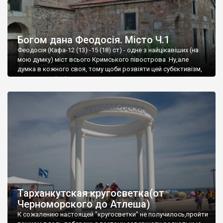
Богом дана Феодосія. Місто Ч.1
Феодосія (Кафа-12 (13) -15 (18) ст) - одне з найцікавіших (на
мою думку) міст всього Кримського півострова .Ну,але
думка в кожного своя, тому щоби розвіяти цей субєктивізм,
запрошую відвідати це
Тарханкутская кругосветка(от
Черноморского до Атлеша)
К сожалению настоящей "кругосветки" не получилось,пройти