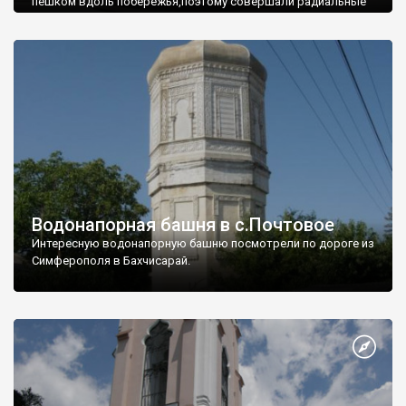
пешком вдоль побережья,поэтому совершали радиальные
вылазки из Оленевки.
Водонапорная башня в с.Почтовое
Интересную водонапорную башню посмотрели по дороге из
Симферополя в Бахчисарай.