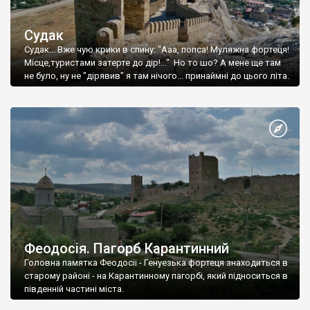
Судак
Судак... Вже чую крики в спину: "Ааа, попса! Муляжна фортеця!
Місце,туристами затерте до дір!..." Но то шо? А мене ще там
не було, ну не "дірявив" я там нічого... принаймні до цього літа.
Феодосія. Пагорб Карантинний
Головна памятка Феодосії - Генуезька фортеця знаходиться в
старому районі - на Карантинному пагорбі, який підноситься в
південній частині міста.