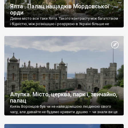
Ялта . Палац нащадків Мордовської
орди
Дивне місто все таки Ялта. Такого контрасту між багатством
і бідністю, між розкішшю і розрухою в Україні більше не
знайдеш.
Алупка. Місто, церква, парк і, звичайно,
палац
Князь Воронцов був чи не найвідомішою людиною свого
часу, але давайте не будемо кривити душею – чи знали ви це
прізвище до відвідин Алупки? Мабуть все таки ні.