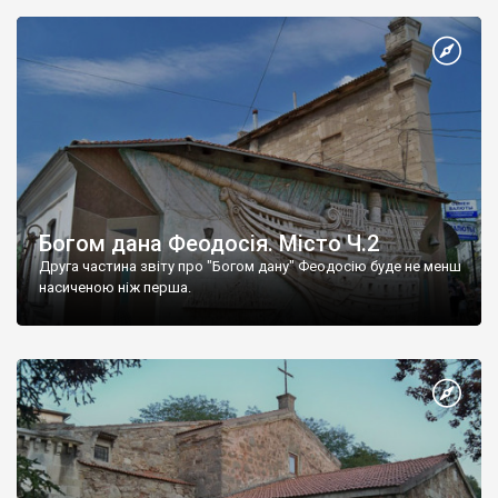
Богом дана Феодосія. Місто Ч.2
Друга частина звіту про "Богом дану" Феодосію буде не менш
насиченою ніж перша.