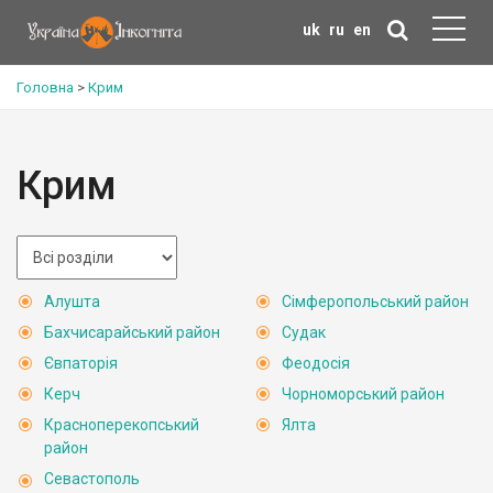
uk
ru
en
Головна
>
Крим
Крим
Алушта
Сімферопольський район
Бахчисарайський район
Судак
Євпаторія
Феодосія
Керч
Чорноморський район
Красноперекопський
Ялта
район
Севастополь