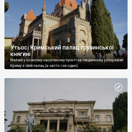
Утьос. Кримський палац грузинської
княгині
Майже у кожному населеному пункті на південному узбережжі
Криму є свій палац (а часто і не один).