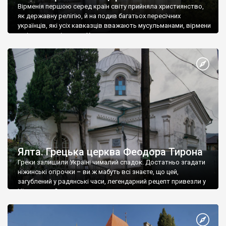
Вірменія першою серед країн світу прийняла християнство,
як державну релігію, й на подив багатьох пересічних
українців, які усіх кавказців вважають мусульманами, вірмени
є відданими вірянами Христа
Ялта. Грецька церква Феодора Тирона
Греки залишили Україні чималий спадок. Достатньо згадати
ніжинські огірочки – ви ж мабуть всі знаєте, що цей,
загублений у радянські часи, легендарний рецепт привезли у
Ніжин греки?