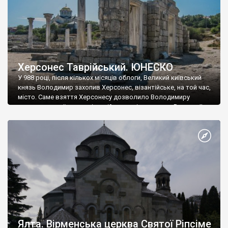
Херсонес Таврійський. ЮНЕСКО
У 988 році, після кількох місяців облоги, Великий київський
князь Володимир захопив Херсонес, візантійське, на той час,
місто. Саме взяття Херсонесу дозволило Володимиру
диктувати свої умови візантійському імператору Василю ІІ, та
одружитися з його дочкою Ганною. Цього ж року, в
Херсонесі Володимир-язичник, став Василем-християнином.
А потім було Хрещення Русі. На честь Херсонесу Таврійського
названо місто […]
Ялта. Вірменська церква Святої Ріпсіме