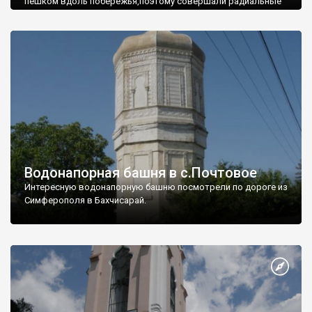
пешком вдоль побережья,поэтому совершали радиальные
вылазки из Оленевки.
Водонапорная башня в с.Почтовое
Интересную водонапорную башню посмотрели по дороге из
Симферополя в Бахчисарай.