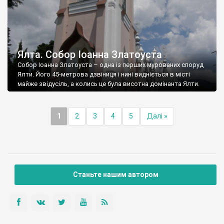
Ялта. Собор Іоанна Златоуста
Собор Іоанна Златоуста – одна із перших мурованих споруд
Ялти. Його 45-метрова дзвіниця і нині видніється в місті
майже звідусіль, а колись це була висотна домінанта Ялти.
1
2
3
4
5
Далі »
Станьте нашим автором