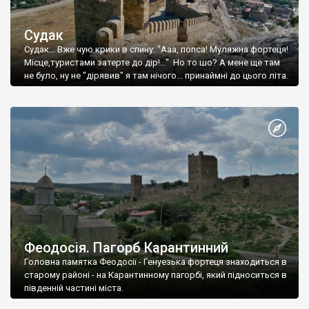
Судак
Судак... Вже чую крики в спину: "Ааа, попса! Муляжна фортеця!
Місце,туристами затерте до дір!..." Но то шо? А мене ще там
не було, ну не "дірявив" я там нічого... принаймні до цього літа.
Феодосія. Пагорб Карантинний
Головна памятка Феодосії - Генуезька фортеця знаходиться в
старому районі - на Карантинному пагорбі, який підноситься в
південній частині міста.