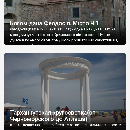
Богом дана Феодосія. Місто Ч.1
Феодосія (Кафа-12 (13) -15 (18) ст) - одне з найцікавіших (на
мою думку) міст всього Кримського півострова .Ну,але
думка в кожного своя, тому щоби розвіяти цей субєктивізм,
запрошую відвідати це
Тарханкутская кругосветка(от
Черноморского до Атлеша)
К сожалению настоящей "кругосветки" не получилось,пройти