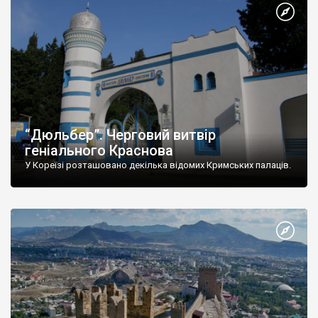
“Дюльбер”. Черговий витвір
геніального Краснова
У Кореїзі розташовано декілька відомих Кримських палаців.