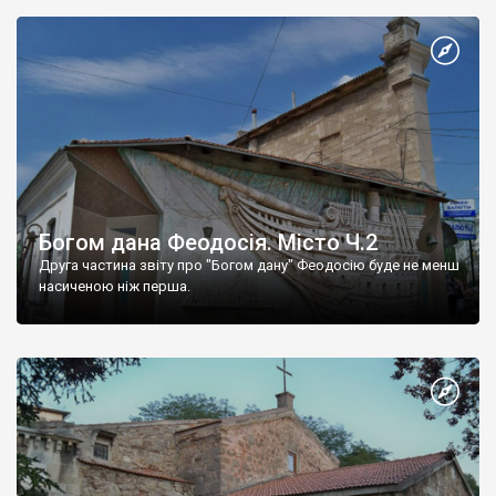
Богом дана Феодосія. Місто Ч.2
Друга частина звіту про "Богом дану" Феодосію буде не менш
насиченою ніж перша.