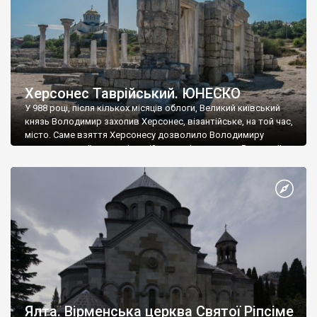
Херсонес Таврійський. ЮНЕСКО
У 988 році, після кількох місяців облоги, Великий київський
князь Володимир захопив Херсонес, візантійське, на той час,
місто. Саме взяття Херсонесу дозволило Володимиру
диктувати свої умови візантійському імператору Василю ІІ, та
одружитися з його дочкою Ганною. Цього ж року, в
Херсонесі Володимир-язичник, став Василем-християнином.
А потім було Хрещення Русі. На честь Херсонесу Таврійського
названо місто […]
Ялта. Вірменська церква Святої Ріпсіме