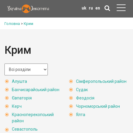
uk
ru
en
Головна
>
Крим
Крим
Алушта
Сімферопольський район
Бахчисарайський район
Судак
Євпаторія
Феодосія
Керч
Чорноморський район
Красноперекопський
Ялта
район
Севастополь