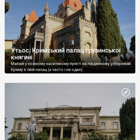
Утьос. Кримський палац грузинської
княгині
Майже у кожному населеному пункті на південному узбережжі
Криму є свій палац (а часто і не один).