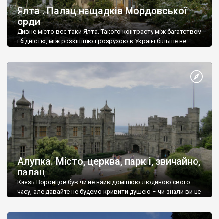
Ялта . Палац нащадків Мордовської
орди
Дивне місто все таки Ялта. Такого контрасту між багатством
і бідністю, між розкішшю і розрухою в Україні більше не
знайдеш.
Алупка. Місто, церква, парк і, звичайно,
палац
Князь Воронцов був чи не найвідомішою людиною свого
часу, але давайте не будемо кривити душею – чи знали ви це
прізвище до відвідин Алупки? Мабуть все таки ні.