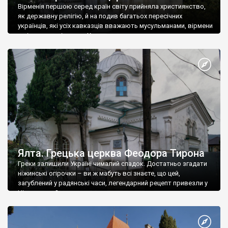
Вірменія першою серед країн світу прийняла християнство,
як державну релігію, й на подив багатьох пересічних
українців, які усіх кавказців вважають мусульманами, вірмени
є відданими вірянами Христа
Ялта. Грецька церква Феодора Тирона
Греки залишили Україні чималий спадок. Достатньо згадати
ніжинські огірочки – ви ж мабуть всі знаєте, що цей,
загублений у радянські часи, легендарний рецепт привезли у
Ніжин греки?