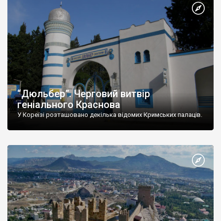
“Дюльбер”. Черговий витвір
геніального Краснова
У Кореїзі розташовано декілька відомих Кримських палаців.