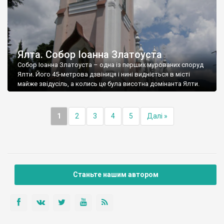
Ялта. Собор Іоанна Златоуста
Собор Іоанна Златоуста – одна із перших мурованих споруд
Ялти. Його 45-метрова дзвіниця і нині видніється в місті
майже звідусіль, а колись це була висотна домінанта Ялти.
1
2
3
4
5
Далі »
Станьте нашим автором