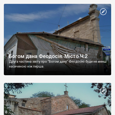
Богом дана Феодосія. Місто Ч.2
Друга частина звіту про "Богом дану" Феодосію буде не менш
насиченою ніж перша.