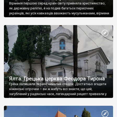
Вірменія першою серед країн світу прийняла християнство,
як державну релігію, й на подив багатьох пересічних
українців, які усіх кавказців вважають мусульманами, вірмени
є відданими вірянами Христа
Ялта. Грецька церква Феодора Тирона
Греки залишили Україні чималий спадок. Достатньо згадати
ніжинські огірочки – ви ж мабуть всі знаєте, що цей,
загублений у радянські часи, легендарний рецепт привезли у
Ніжин греки?