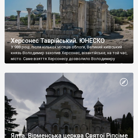
Херсонес Таврійський. ЮНЕСКО
У 988 році, після кількох місяців облоги, Великий київський
князь Володимир захопив Херсонес, візантійське, на той час,
місто. Саме взяття Херсонесу дозволило Володимиру
диктувати свої умови візантійському імператору Василю ІІ, та
одружитися з його дочкою Ганною. Цього ж року, в
Херсонесі Володимир-язичник, став Василем-християнином.
А потім було Хрещення Русі. На честь Херсонесу Таврійського
названо місто […]
Ялта. Вірменська церква Святої Ріпсіме