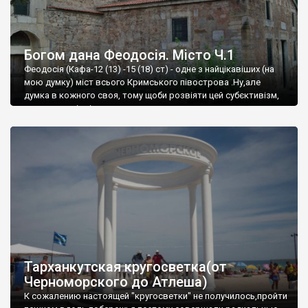
Богом дана Феодосія. Місто Ч.1
Феодосія (Кафа-12 (13) -15 (18) ст) - одне з найцікавіших (на
мою думку) міст всього Кримського півострова .Ну,але
думка в кожного своя, тому щоби розвіяти цей субєктивізм,
запрошую відвідати це
Тарханкутская кругосветка(от
Черноморского до Атлеша)
К сожалению настоящей "кругосветки" не получилось,пройти