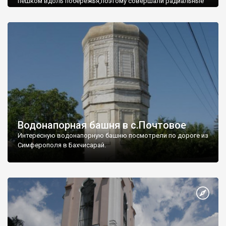
пешком вдоль побережья,поэтому совершали радиальные
вылазки из Оленевки.
Водонапорная башня в с.Почтовое
Интересную водонапорную башню посмотрели по дороге из
Симферополя в Бахчисарай.