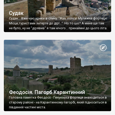
Судак
Судак... Вже чую крики в спину: "Ааа, попса! Муляжна фортеця!
Місце,туристами затерте до дір!..." Но то шо? А мене ще там
не було, ну не "дірявив" я там нічого... принаймні до цього літа.
Феодосія. Пагорб Карантинний
Головна памятка Феодосії - Генуезька фортеця знаходиться в
старому районі - на Карантинному пагорбі, який підноситься в
південній частині міста.