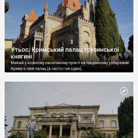
Утьос. Кримський палац грузинської
княгині
Майже у кожному населеному пункті на південному узбережжі
Криму є свій палац (а часто і не один).