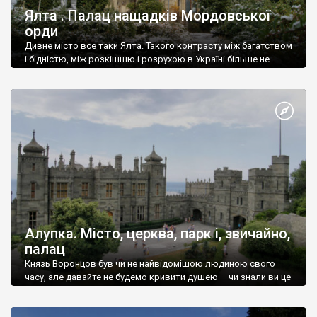
Ялта . Палац нащадків Мордовської
орди
Дивне місто все таки Ялта. Такого контрасту між багатством
і бідністю, між розкішшю і розрухою в Україні більше не
знайдеш.
Алупка. Місто, церква, парк і, звичайно,
палац
Князь Воронцов був чи не найвідомішою людиною свого
часу, але давайте не будемо кривити душею – чи знали ви це
прізвище до відвідин Алупки? Мабуть все таки ні.