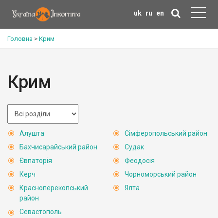
uk
ru
en
Головна
>
Крим
Крим
Алушта
Сімферопольський район
Бахчисарайський район
Судак
Євпаторія
Феодосія
Керч
Чорноморський район
Красноперекопський
Ялта
район
Севастополь