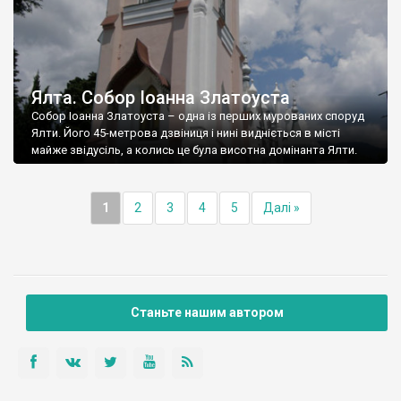
Ялта. Собор Іоанна Златоуста
Собор Іоанна Златоуста – одна із перших мурованих споруд
Ялти. Його 45-метрова дзвіниця і нині видніється в місті
майже звідусіль, а колись це була висотна домінанта Ялти.
1
2
3
4
5
Далі »
Станьте нашим автором