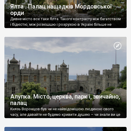
Ялта . Палац нащадків Мордовської
орди
Дивне місто все таки Ялта. Такого контрасту між багатством
і бідністю, між розкішшю і розрухою в Україні більше не
знайдеш.
Алупка. Місто, церква, парк і, звичайно,
палац
Князь Воронцов був чи не найвідомішою людиною свого
часу, але давайте не будемо кривити душею – чи знали ви це
прізвище до відвідин Алупки? Мабуть все таки ні.