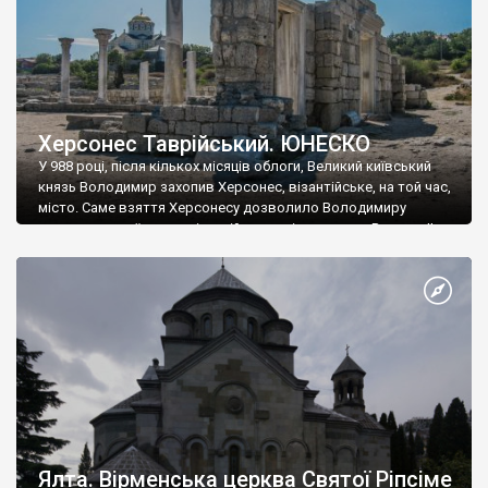
Херсонес Таврійський. ЮНЕСКО
У 988 році, після кількох місяців облоги, Великий київський
князь Володимир захопив Херсонес, візантійське, на той час,
місто. Саме взяття Херсонесу дозволило Володимиру
диктувати свої умови візантійському імператору Василю ІІ, та
одружитися з його дочкою Ганною. Цього ж року, в
Херсонесі Володимир-язичник, став Василем-християнином.
А потім було Хрещення Русі. На честь Херсонесу Таврійського
названо місто […]
Ялта. Вірменська церква Святої Ріпсіме