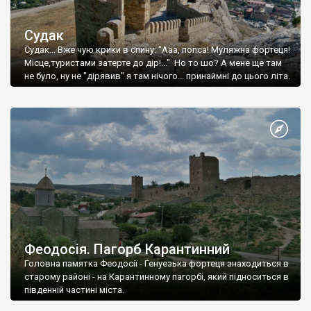
Судак
Судак... Вже чую крики в спину: "Ааа, попса! Муляжна фортеця!
Місце,туристами затерте до дір!..." Но то шо? А мене ще там
не було, ну не "дірявив" я там нічого... принаймні до цього літа.
Феодосія. Пагорб Карантинний
Головна памятка Феодосії - Генуезька фортеця знаходиться в
старому районі - на Карантинному пагорбі, який підноситься в
південній частині міста.