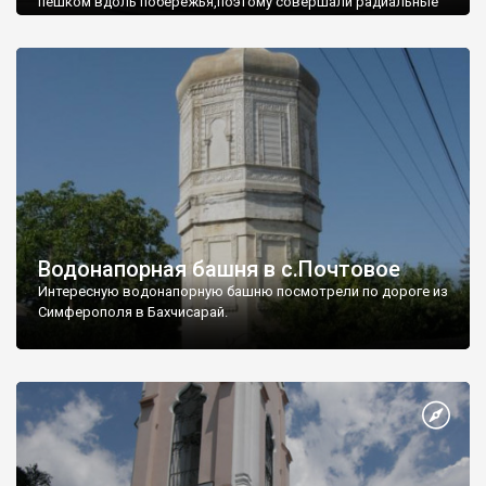
пешком вдоль побережья,поэтому совершали радиальные
вылазки из Оленевки.
Водонапорная башня в с.Почтовое
Интересную водонапорную башню посмотрели по дороге из
Симферополя в Бахчисарай.