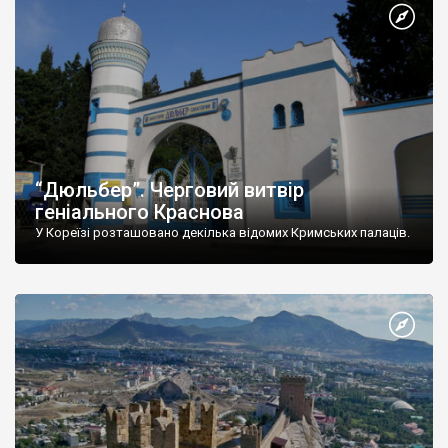
“Дюльбер”. Черговий витвір
геніального Краснова
У Кореїзі розташовано декілька відомих Кримських палаців.