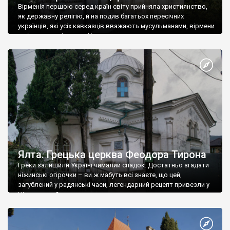
Вірменія першою серед країн світу прийняла християнство,
як державну релігію, й на подив багатьох пересічних
українців, які усіх кавказців вважають мусульманами, вірмени
є відданими вірянами Христа
Ялта. Грецька церква Феодора Тирона
Греки залишили Україні чималий спадок. Достатньо згадати
ніжинські огірочки – ви ж мабуть всі знаєте, що цей,
загублений у радянські часи, легендарний рецепт привезли у
Ніжин греки?