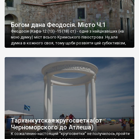
Богом дана Феодосія. Місто Ч.1
Феодосія (Кафа-12 (13) -15 (18) ст) - одне з найцікавіших (на
мою думку) міст всього Кримського півострова .Ну,але
думка в кожного своя, тому щоби розвіяти цей субєктивізм,
запрошую відвідати це
Тарханкутская кругосветка(от
Черноморского до Атлеша)
К сожалению настоящей "кругосветки" не получилось,пройти