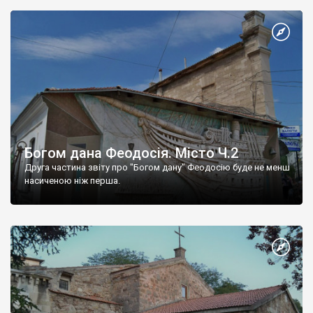
Богом дана Феодосія. Місто Ч.2
Друга частина звіту про "Богом дану" Феодосію буде не менш
насиченою ніж перша.