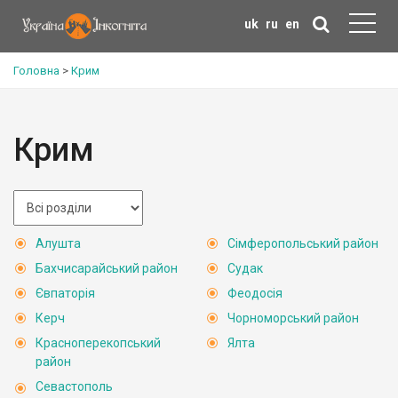
uk
ru
en
Головна
>
Крим
Крим
Алушта
Сімферопольський район
Бахчисарайський район
Судак
Євпаторія
Феодосія
Керч
Чорноморський район
Красноперекопський
Ялта
район
Севастополь