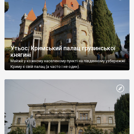
Утьос. Кримський палац грузинської
княгині
Майже у кожному населеному пункті на південному узбережжі
Криму є свій палац (а часто і не один).