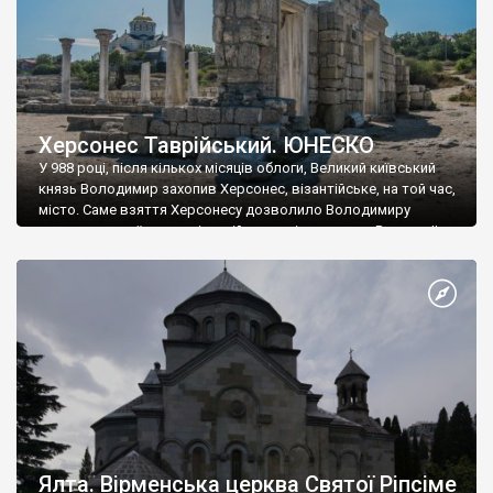
Херсонес Таврійський. ЮНЕСКО
У 988 році, після кількох місяців облоги, Великий київський
князь Володимир захопив Херсонес, візантійське, на той час,
місто. Саме взяття Херсонесу дозволило Володимиру
диктувати свої умови візантійському імператору Василю ІІ, та
одружитися з його дочкою Ганною. Цього ж року, в
Херсонесі Володимир-язичник, став Василем-християнином.
А потім було Хрещення Русі. На честь Херсонесу Таврійського
названо місто […]
Ялта. Вірменська церква Святої Ріпсіме