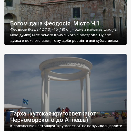
Богом дана Феодосія. Місто Ч.1
Феодосія (Кафа-12 (13) -15 (18) ст) - одне з найцікавіших (на
мою думку) міст всього Кримського півострова .Ну,але
думка в кожного своя, тому щоби розвіяти цей субєктивізм,
запрошую відвідати це
Тарханкутская кругосветка(от
Черноморского до Атлеша)
К сожалению настоящей "кругосветки" не получилось,пройти