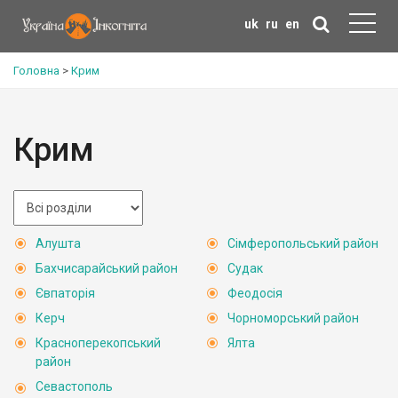
uk
ru
en
Головна
>
Крим
Крим
Алушта
Сімферопольський район
Бахчисарайський район
Судак
Євпаторія
Феодосія
Керч
Чорноморський район
Красноперекопський
Ялта
район
Севастополь