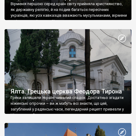
Вірменія першою серед країн світу прийняла християнство,
як державну релігію, й на подив багатьох пересічних
українців, які усіх кавказців вважають мусульманами, вірмени
є відданими вірянами Христа
Ялта. Грецька церква Феодора Тирона
Греки залишили Україні чималий спадок. Достатньо згадати
ніжинські огірочки – ви ж мабуть всі знаєте, що цей,
загублений у радянські часи, легендарний рецепт привезли у
Ніжин греки?