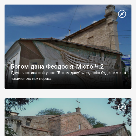
Богом дана Феодосія. Місто Ч.2
Друга частина звіту про "Богом дану" Феодосію буде не менш
насиченою ніж перша.