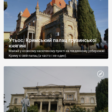
Утьос. Кримський палац грузинської
княгині
Майже у кожному населеному пункті на південному узбережжі
Криму є свій палац (а часто і не один).