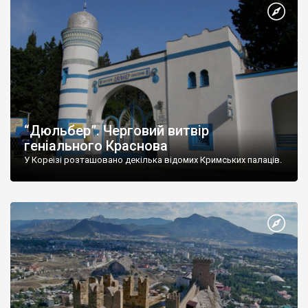
“Дюльбер”. Черговий витвір
геніального Краснова
У Кореїзі розташовано декілька відомих Кримських палаців.