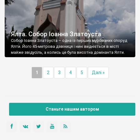
Ялта. Собор Іоанна Златоуста
Собор Іоанна Златоуста – одна із перших мурованих споруд
Ялти. Його 45-метрова дзвіниця і нині видніється в місті
майже звідусіль, а колись це була висотна домінанта Ялти.
1
2
3
4
5
Далі »
Станьте нашим автором