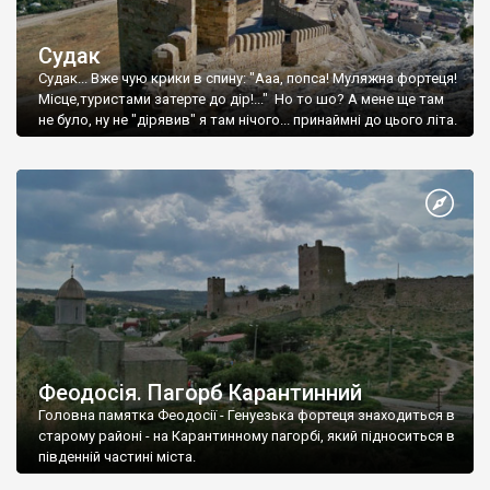
Судак
Судак... Вже чую крики в спину: "Ааа, попса! Муляжна фортеця!
Місце,туристами затерте до дір!..." Но то шо? А мене ще там
не було, ну не "дірявив" я там нічого... принаймні до цього літа.
Феодосія. Пагорб Карантинний
Головна памятка Феодосії - Генуезька фортеця знаходиться в
старому районі - на Карантинному пагорбі, який підноситься в
південній частині міста.