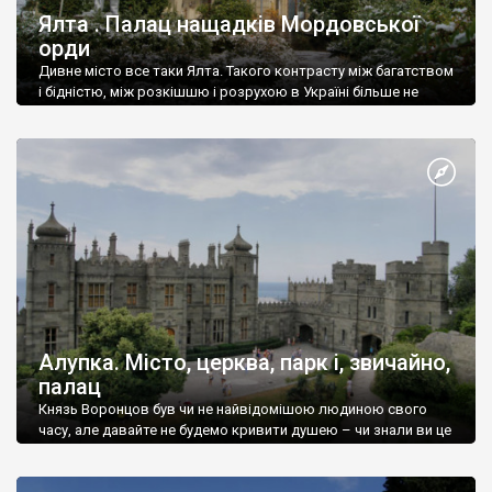
Ялта . Палац нащадків Мордовської
орди
Дивне місто все таки Ялта. Такого контрасту між багатством
і бідністю, між розкішшю і розрухою в Україні більше не
знайдеш.
Алупка. Місто, церква, парк і, звичайно,
палац
Князь Воронцов був чи не найвідомішою людиною свого
часу, але давайте не будемо кривити душею – чи знали ви це
прізвище до відвідин Алупки? Мабуть все таки ні.