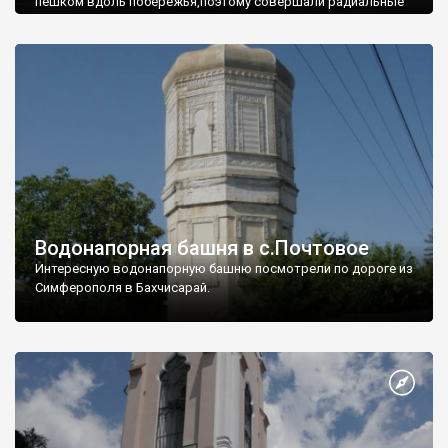
пешком вдоль побережья,поэтому совершали радиальные
вылазки из Оленевки.
Водонапорная башня в с.Почтовое
Интересную водонапорную башню посмотрели по дороге из
Симферополя в Бахчисарай.