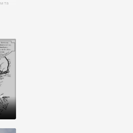
им та
ора і
є
го типу,
ей-
рний
ста:
 райони
від 2
I
і,
рукти,
 котрі