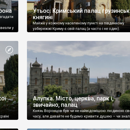
рона
Утьос. Кримський палац грузинськ
княгині
згадати
Майже у кожному населеному пункті на південному
ивезли у
узбережжі Криму є свій палац (а часто і не один).
ої
Алупка. Місто, церква, парк і,
звичайно, палац
Князь Воронцов був чи не найвідомішою людиною св
раїні
часу, але давайте не будемо кривити душею – чи знал
це прізвище до відвідин Алупки? Мабуть все таки ні.