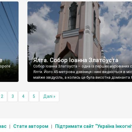
е
Ялта. Собор Іоанна Златоуста
ороге
Собор Іоанна Златоуста – одна із перших мурованих 
Ялти. Його 45-метрова дзвіниця і нині видніється в міс
майже звідусіль, а колись це була висотна домінанта 
2
3
4
5
Далі »
нас
Стати автором
Підтримати сайт “Україна Інкогні