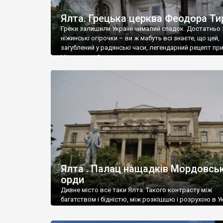
Ялта. Грецька церква Феодора Ти
Греки залишили Україні чималий спадок. Достатньо 
ніжинські огірочки – ви ж мабуть всі знаєте, що цей,
загублений у радянські часи, легендарний рецепт пр
Ніжин греки?
Ялта . Палац нащадків Мордовськ
орди
Дивне місто все таки Ялта. Такого контрасту між
багатством і бідністю, між розкішшю і розрухою в Ук
більше не знайдеш.