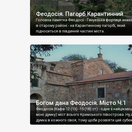
Феодосія. Пагорб Карантинний
Головна памятка Феодосії - Генуезька фортеця знах
в старому районі - на Карантинному пагорбі, який
підноситься в південній частині міста.
Богом дана Феодосія. Місто Ч.1
Феодосія (Кафа-12 (13) -15 (18) ст) - одне з найцікаві
мою думку) міст всього Кримського півострова .Ну,
думка в кожного своя, тому щоби розвіяти цей субєк
запрошую відвідати це