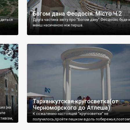
Богом дана Феодосія. Місто Ч.2
одиться
Друга частина звіту про "Богом дану" Феодосію буде 
менш насиченою ніж перша.
Тарханкутская кругосветка(от
Черноморского до Атлеша)
ших (на
але
К сожалению настоящей "кругосветки" не
тивізм,
получилось,пройти пешком вдоль побережья,поэтом
совершали радиальные вылазки из Оленевки.