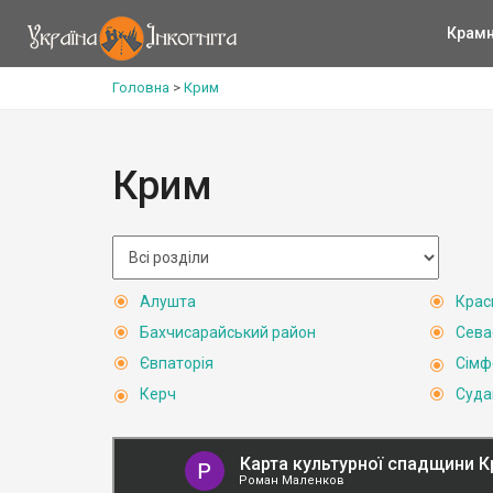
Крам
Головна
>
Крим
Крим
Алушта
Крас
Бахчисарайський район
Сева
Євпаторія
Сімф
Керч
Суда