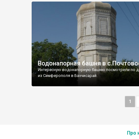
Водонапорная башня в с.Почтово
Интересную водонапорную башню посмотрели по д
из Симферополя в Бахчисарай.
1
Про 