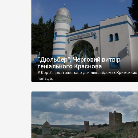
“Дюльбер”. Черговий витвір
геніального Краснова
У Кореїзі розташовано декілька відомих Кримських
палаців.