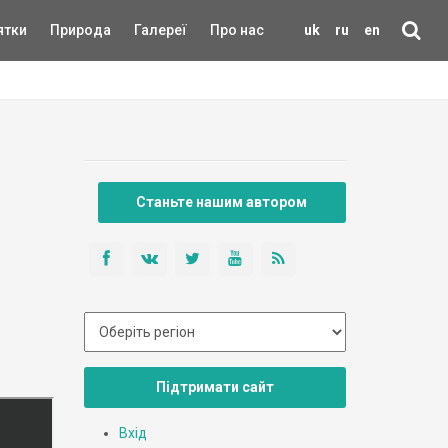
ятки
Природа
Галереї
Про нас
uk
ru
en
Станьте нашим автором
Підтримати сайт
Вхід