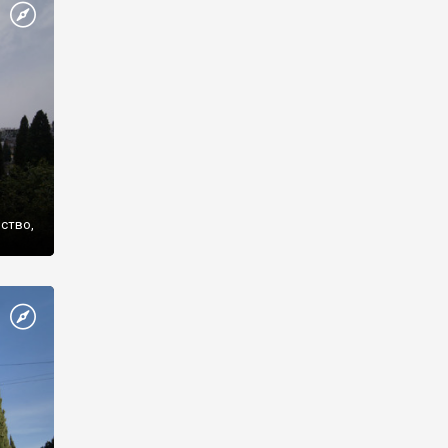
же
нство,