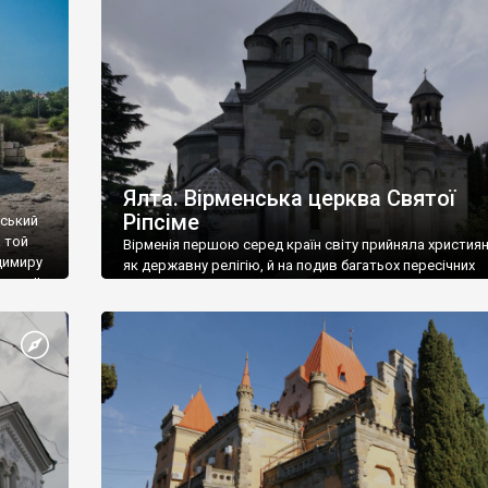
ефактів
називаються «повстяками» (postaki)…” “Вино. Крим
єкту
виробляє відмінне вино і його вдосталь: воно все ду
го».
легке біле і дуже […]
ти та
Ялта. Вірменська церква Святої
Ріпсіме
вський
 той
Вірменія першою серед країн світу прийняла христия
димиру
як державну релігію, й на подив багатьох пересічних
илю ІІ,
українців, які усіх кавказців вважають мусульманами,
 в
вірмени є відданими вірянами Христа