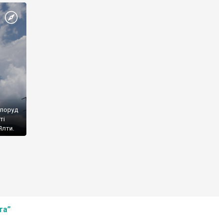
споруд
ті
Ялти.
та”