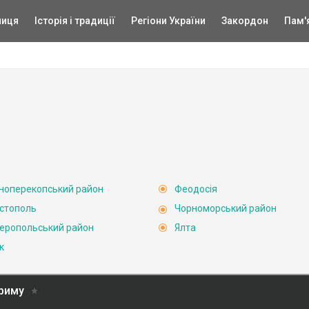
ниця
Історія і традиції
Регіони України
Закордон
Пам'
ноперекопський район
Феодосія
стополь
Чорноморський район
еропольський район
Ялта
к