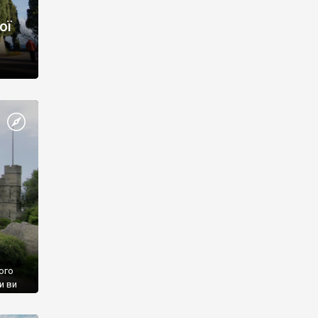
ої
ого
и ви