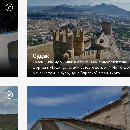
Судак
Судак... Вже чую крики в спину: "Ааа, попса! Муляжна
фортеця! Місце,туристами затерте до дір!..." Но то шо
мене ще там не було, ну не "дірявив" я там нічого...
принаймні до цього літа.