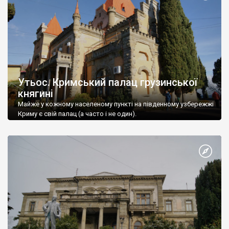
Утьос. Кримський палац грузинської
княгині
Майже у кожному населеному пункті на південному узбережжі
Криму є свій палац (а часто і не один).