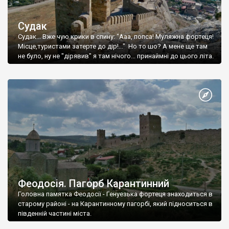
Судак
Судак... Вже чую крики в спину: "Ааа, попса! Муляжна фортеця!
Місце,туристами затерте до дір!..." Но то шо? А мене ще там
не було, ну не "дірявив" я там нічого... принаймні до цього літа.
Феодосія. Пагорб Карантинний
Головна памятка Феодосії - Генуезька фортеця знаходиться в
старому районі - на Карантинному пагорбі, який підноситься в
південній частині міста.