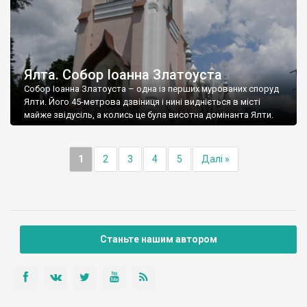
Ялта. Собор Іоанна Златоуста
Собор Іоанна Златоуста – одна із перших мурованих споруд
Ялти. Його 45-метрова дзвіниця і нині видніється в місті
майже звідусіль, а колись це була висотна домінанта Ялти.
1
2
3
4
5
Далі »
Станьте нашим автором