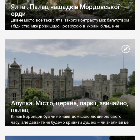
Ялта . Палац нащадків Мордовської
орди
Дивне місто все таки Ялта. Такого контрасту між багатством
і бідністю, між розкішшю і розрухою в Україні більше не
знайдеш.
Алупка. Місто, церква, парк і, звичайно,
палац
Князь Воронцов був чи не найвідомішою людиною свого
часу, але давайте не будемо кривити душею – чи знали ви це
прізвище до відвідин Алупки? Мабуть все таки ні.