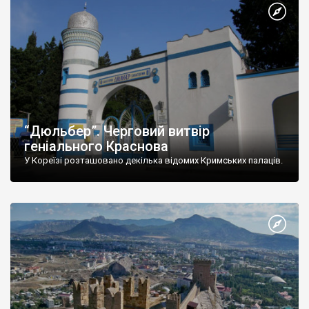
“Дюльбер”. Черговий витвір
геніального Краснова
У Кореїзі розташовано декілька відомих Кримських палаців.