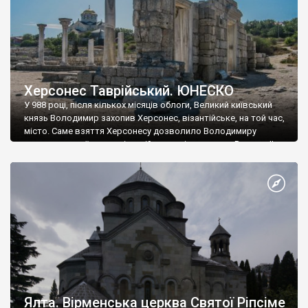
Херсонес Таврійський. ЮНЕСКО
У 988 році, після кількох місяців облоги, Великий київський
князь Володимир захопив Херсонес, візантійське, на той час,
місто. Саме взяття Херсонесу дозволило Володимиру
диктувати свої умови візантійському імператору Василю ІІ, та
одружитися з його дочкою Ганною. Цього ж року, в
Херсонесі Володимир-язичник, став Василем-християнином.
А потім було Хрещення Русі. На честь Херсонесу Таврійського
названо місто […]
Ялта. Вірменська церква Святої Ріпсіме