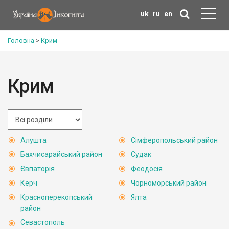
uk
ru
en
Головна
>
Крим
Крим
Алушта
Сімферопольський район
Бахчисарайський район
Судак
Євпаторія
Феодосія
Керч
Чорноморський район
Красноперекопський
Ялта
район
Севастополь