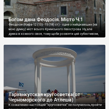
Богом дана Феодосія. Місто Ч.1
Феодосія (Кафа-12 (13) -15 (18) ст) - одне з найцікавіших (на
мою думку) міст всього Кримського півострова .Ну,але
думка в кожного своя, тому щоби розвіяти цей субєктивізм,
запрошую відвідати це
Тарханкутская кругосветка(от
Черноморского до Атлеша)
К сожалению настоящей "кругосветки" не получилось,пройти