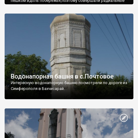
пешком вдоль побережья,поэтому совершали радиальные
вылазки из Оленевки.
Водонапорная башня в с.Почтовое
Интересную водонапорную башню посмотрели по дороге из
Симферополя в Бахчисарай.