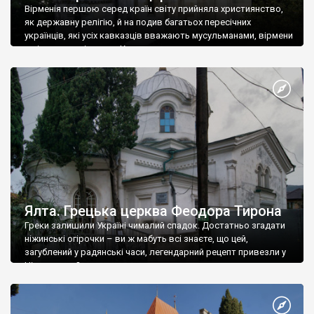
Вірменія першою серед країн світу прийняла християнство,
як державну релігію, й на подив багатьох пересічних
українців, які усіх кавказців вважають мусульманами, вірмени
є відданими вірянами Христа
Ялта. Грецька церква Феодора Тирона
Греки залишили Україні чималий спадок. Достатньо згадати
ніжинські огірочки – ви ж мабуть всі знаєте, що цей,
загублений у радянські часи, легендарний рецепт привезли у
Ніжин греки?