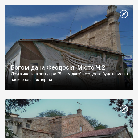
Богом дана Феодосія. Місто Ч.2
Друга частина звіту про "Богом дану" Феодосію буде не менш
насиченою ніж перша.