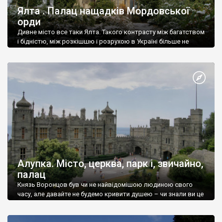
Ялта . Палац нащадків Мордовської
орди
Дивне місто все таки Ялта. Такого контрасту між багатством
і бідністю, між розкішшю і розрухою в Україні більше не
знайдеш.
Алупка. Місто, церква, парк і, звичайно,
палац
Князь Воронцов був чи не найвідомішою людиною свого
часу, але давайте не будемо кривити душею – чи знали ви це
прізвище до відвідин Алупки? Мабуть все таки ні.