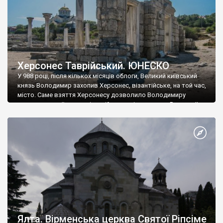
Херсонес Таврійський. ЮНЕСКО
У 988 році, після кількох місяців облоги, Великий київський
князь Володимир захопив Херсонес, візантійське, на той час,
місто. Саме взяття Херсонесу дозволило Володимиру
диктувати свої умови візантійському імператору Василю ІІ, та
одружитися з його дочкою Ганною. Цього ж року, в
Херсонесі Володимир-язичник, став Василем-християнином.
А потім було Хрещення Русі. На честь Херсонесу Таврійського
названо місто […]
Ялта. Вірменська церква Святої Ріпсіме