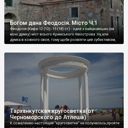
Богом дана Феодосія. Місто Ч.1
Феодосія (Кафа-12 (13) -15 (18) ст) - одне з найцікавіших (на
мою думку) міст всього Кримського півострова .Ну,але
думка в кожного своя, тому щоби розвіяти цей субєктивізм,
запрошую відвідати це
Тарханкутская кругосветка(от
Черноморского до Атлеша)
К сожалению настоящей "кругосветки" не получилось,пройти