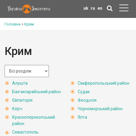
uk
ru
en
Головна
>
Крим
Крим
Алушта
Сімферопольський район
Бахчисарайський район
Судак
Євпаторія
Феодосія
Керч
Чорноморський район
Красноперекопський
Ялта
район
Севастополь