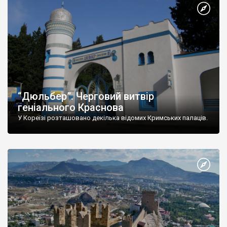
“Дюльбер”. Черговий витвір
геніального Краснова
У Кореїзі розташовано декілька відомих Кримських палаців.