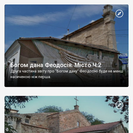
Богом дана Феодосія. Місто Ч.2
Друга частина звіту про "Богом дану" Феодосію буде не менш
насиченою ніж перша.