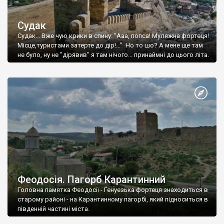
Судак
Судак... Вже чую крики в спину: "Ааа, попса! Муляжна фортеця!
Місце,туристами затерте до дір!..." Но то шо? А мене ще там
не було, ну не "дірявив" я там нічого... принаймні до цього літа.
Феодосія. Пагорб Карантинний
Головна памятка Феодосії - Генуезька фортеця знаходиться в
старому районі - на Карантинному пагорбі, який підноситься в
південній частині міста.