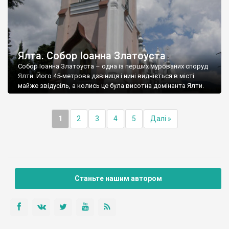
Ялта. Собор Іоанна Златоуста
Собор Іоанна Златоуста – одна із перших мурованих споруд
Ялти. Його 45-метрова дзвіниця і нині видніється в місті
майже звідусіль, а колись це була висотна домінанта Ялти.
1
2
3
4
5
Далі »
Станьте нашим автором