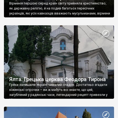
Вірменія першою серед країн світу прийняла християнство,
як державну релігію, й на подив багатьох пересічних
українців, які усіх кавказців вважають мусульманами, вірмени
є відданими вірянами Христа
Ялта. Грецька церква Феодора Тирона
Греки залишили Україні чималий спадок. Достатньо згадати
ніжинські огірочки – ви ж мабуть всі знаєте, що цей,
загублений у радянські часи, легендарний рецепт привезли у
Ніжин греки?