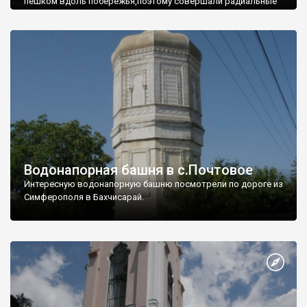
пешком вдоль побережья,поэтому совершали радиальные
вылазки из Оленевки.
Водонапорная башня в с.Почтовое
Интересную водонапорную башню посмотрели по дороге из
Симферополя в Бахчисарай.