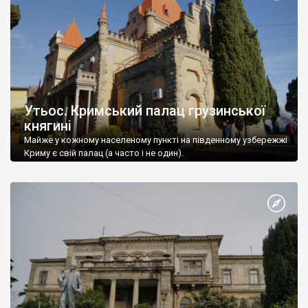
Утьос. Кримський палац грузинської
княгині
Майже у кожному населеному пункті на південному узбережжі
Криму є свій палац (а часто і не один).