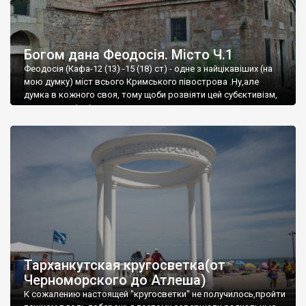
Богом дана Феодосія. Місто Ч.1
Феодосія (Кафа-12 (13) -15 (18) ст) - одне з найцікавіших (на
мою думку) міст всього Кримського півострова .Ну,але
думка в кожного своя, тому щоби розвіяти цей субєктивізм,
запрошую відвідати це
Тарханкутская кругосветка(от
Черноморского до Атлеша)
К сожалению настоящей "кругосветки" не получилось,пройти