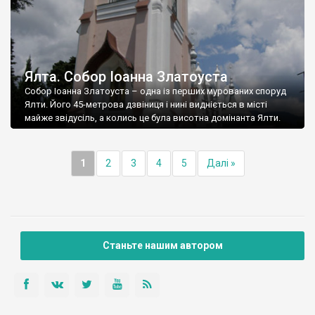
Ялта. Собор Іоанна Златоуста
Собор Іоанна Златоуста – одна із перших мурованих споруд
Ялти. Його 45-метрова дзвіниця і нині видніється в місті
майже звідусіль, а колись це була висотна домінанта Ялти.
1
2
3
4
5
Далі »
Станьте нашим автором