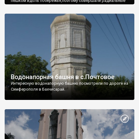
пешком вдоль побережья,поэтому совершали радиальные
вылазки из Оленевки.
Водонапорная башня в с.Почтовое
Интересную водонапорную башню посмотрели по дороге из
Симферополя в Бахчисарай.