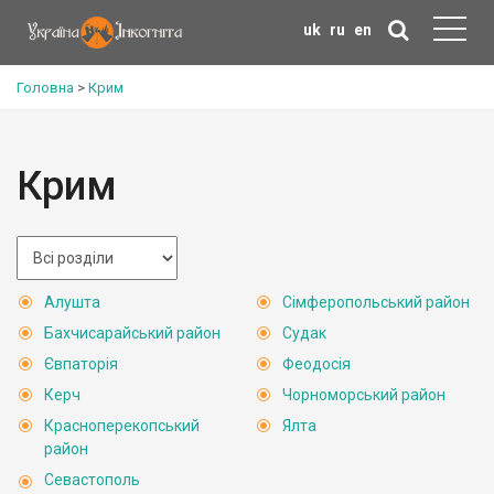
uk
ru
en
Головна
>
Крим
Крим
Алушта
Сімферопольський район
Бахчисарайський район
Судак
Євпаторія
Феодосія
Керч
Чорноморський район
Красноперекопський
Ялта
район
Севастополь