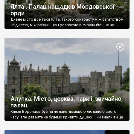
Ялта . Палац нащадків Мордовської
орди
Дивне місто все таки Ялта. Такого контрасту між багатством
і бідністю, між розкішшю і розрухою в Україні більше не
знайдеш.
Алупка. Місто, церква, парк і, звичайно,
палац
Князь Воронцов був чи не найвідомішою людиною свого
часу, але давайте не будемо кривити душею – чи знали ви це
прізвище до відвідин Алупки? Мабуть все таки ні.