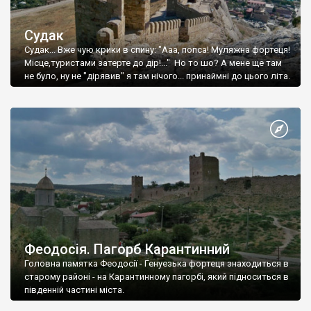
Судак
Судак... Вже чую крики в спину: "Ааа, попса! Муляжна фортеця!
Місце,туристами затерте до дір!..." Но то шо? А мене ще там
не було, ну не "дірявив" я там нічого... принаймні до цього літа.
Феодосія. Пагорб Карантинний
Головна памятка Феодосії - Генуезька фортеця знаходиться в
старому районі - на Карантинному пагорбі, який підноситься в
південній частині міста.