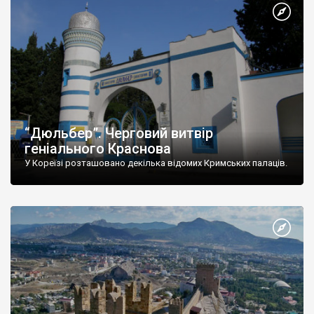
“Дюльбер”. Черговий витвір
геніального Краснова
У Кореїзі розташовано декілька відомих Кримських палаців.