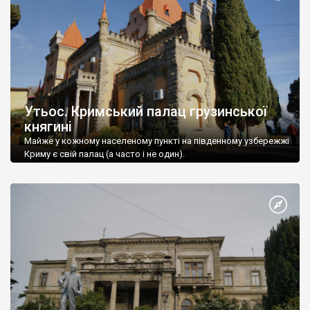
Утьос. Кримський палац грузинської
княгині
Майже у кожному населеному пункті на південному узбережжі
Криму є свій палац (а часто і не один).