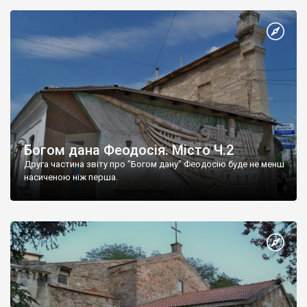
Богом дана Феодосія. Місто Ч.2
Друга частина звіту про "Богом дану" Феодосію буде не менш
насиченою ніж перша.