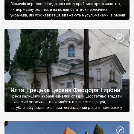
Вірменія першою серед країн світу прийняла християнство,
як державну релігію, й на подив багатьох пересічних
українців, які усіх кавказців вважають мусульманами, вірмени
є відданими вірянами Христа
Ялта. Грецька церква Феодора Тирона
Греки залишили Україні чималий спадок. Достатньо згадати
ніжинські огірочки – ви ж мабуть всі знаєте, що цей,
загублений у радянські часи, легендарний рецепт привезли у
Ніжин греки?