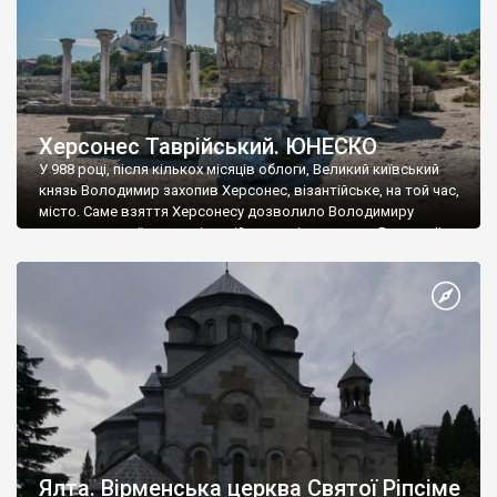
Херсонес Таврійський. ЮНЕСКО
У 988 році, після кількох місяців облоги, Великий київський
князь Володимир захопив Херсонес, візантійське, на той час,
місто. Саме взяття Херсонесу дозволило Володимиру
диктувати свої умови візантійському імператору Василю ІІ, та
одружитися з його дочкою Ганною. Цього ж року, в
Херсонесі Володимир-язичник, став Василем-християнином.
А потім було Хрещення Русі. На честь Херсонесу Таврійського
названо місто […]
Ялта. Вірменська церква Святої Ріпсіме