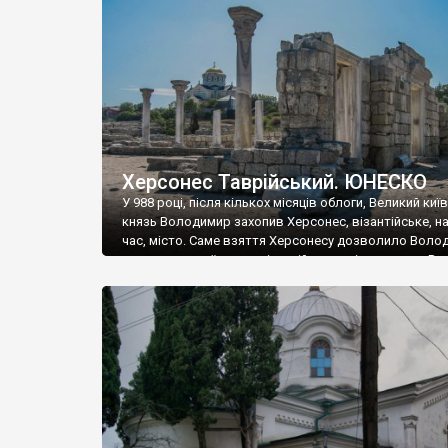
музею «Новгородський музей-заповідник» сотні арт
візантійської доби. Раритети викрадені з фондів об’
культурної спадщини ЮНЕСКО «Херсонеса Таврійсько
Офіційно – на виставку «Золото Візантії», але експер
влада в Україні вважають це лише […]
Херсонес Таврійський. ЮНЕСКО
У 988 році, після кількох місяців облоги, Великий киї
князь Володимир захопив Херсонес, візантійське, на
час, місто. Саме взяття Херсонесу дозволило Воло
диктувати свої умови візантійському імператору Вас
та одружитися з його дочкою Ганною. Цього ж року,
Херсонесі Володимир-язичник, став Василем-
християнином. А потім було Хрещення Русі. На честь
Херсонесу Таврійського названо місто […]