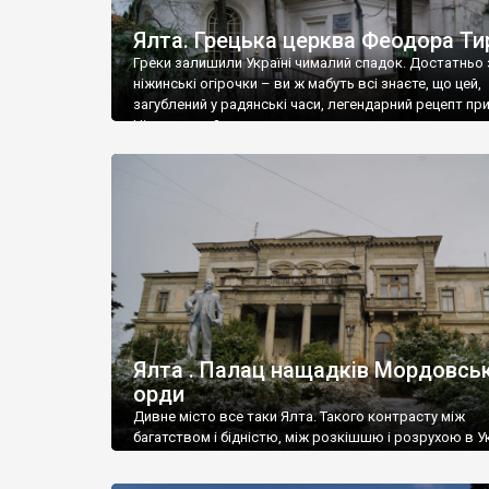
Ялта. Грецька церква Феодора Ти
Греки залишили Україні чималий спадок. Достатньо 
ніжинські огірочки – ви ж мабуть всі знаєте, що цей,
загублений у радянські часи, легендарний рецепт пр
Ніжин греки?
Ялта . Палац нащадків Мордовськ
орди
Дивне місто все таки Ялта. Такого контрасту між
багатством і бідністю, між розкішшю і розрухою в Ук
більше не знайдеш.