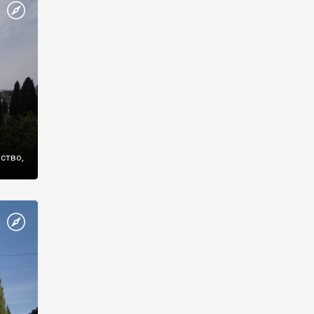
же
нство,