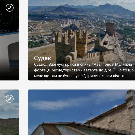
Судак
Судак... Вже чую крики в спину: "Ааа, попса! Муляжна
фортеця! Місце,туристами затерте до дір!..." Но то шо
мене ще там не було, ну не "дірявив" я там нічого...
принаймні до цього літа.