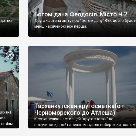
Богом дана Феодосія. Місто Ч.2
одиться
Друга частина звіту про "Богом дану" Феодосію буде 
менш насиченою ніж перша.
Тарханкутская кругосветка(от
Черноморского до Атлеша)
ших (на
але
К сожалению настоящей "кругосветки" не
тивізм,
получилось,пройти пешком вдоль побережья,поэтом
совершали радиальные вылазки из Оленевки.