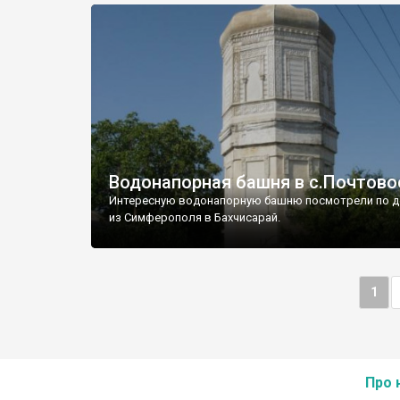
Водонапорная башня в с.Почтово
Интересную водонапорную башню посмотрели по д
из Симферополя в Бахчисарай.
1
Про 