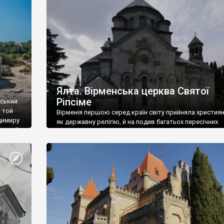
ефактів
називаються «повстяками» (postaki)…” “Вино. Крим
єкту
виробляє відмінне вино і його вдосталь: воно все ду
го».
легке біле і дуже […]
ти та
Ялта. Вірменська церква Святої
Ріпсіме
вський
 той
Вірменія першою серед країн світу прийняла христия
димиру
як державну релігію, й на подив багатьох пересічних
илю ІІ,
українців, які усіх кавказців вважають мусульманами,
 в
вірмени є відданими вірянами Христа