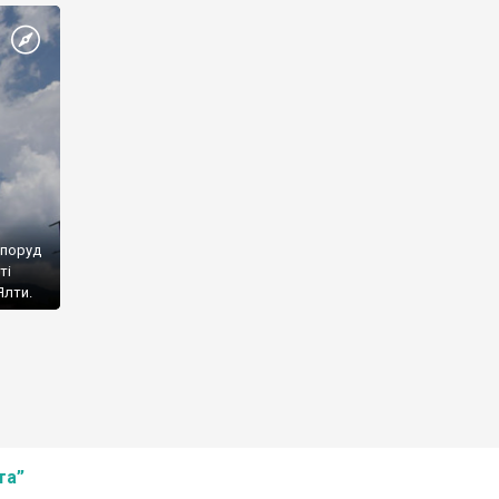
споруд
ті
Ялти.
та”