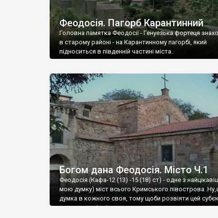
Феодосія. Пагорб Карантинний
Головна памятка Феодосії - Генуезька фортеця знах
в старому районі - на Карантинному пагорбі, який
підноситься в південній частині міста.
Богом дана Феодосія. Місто Ч.1
Феодосія (Кафа-12 (13) -15 (18) ст) - одне з найцікаві
мою думку) міст всього Кримського півострова .Ну,
думка в кожного своя, тому щоби розвіяти цей субєк
запрошую відвідати це