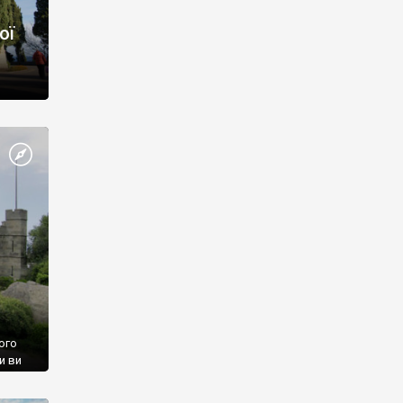
ої
ого
и ви