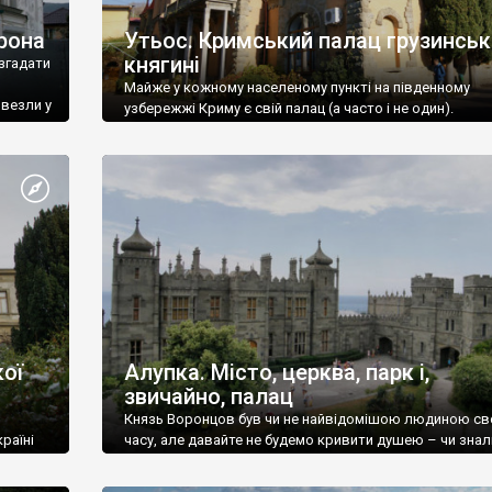
рона
Утьос. Кримський палац грузинськ
княгині
згадати
Майже у кожному населеному пункті на південному
ивезли у
узбережжі Криму є свій палац (а часто і не один).
ої
Алупка. Місто, церква, парк і,
звичайно, палац
Князь Воронцов був чи не найвідомішою людиною св
раїні
часу, але давайте не будемо кривити душею – чи знал
це прізвище до відвідин Алупки? Мабуть все таки ні.