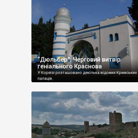
“Дюльбер”. Черговий витвір
геніального Краснова
У Кореїзі розташовано декілька відомих Кримських
палаців.