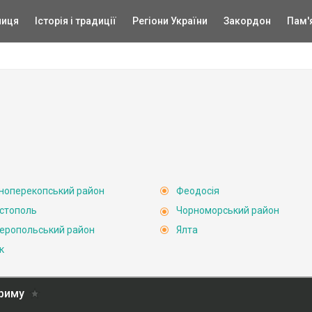
ниця
Історія і традиції
Регіони України
Закордон
Пам'
ноперекопський район
Феодосія
стополь
Чорноморський район
еропольський район
Ялта
к