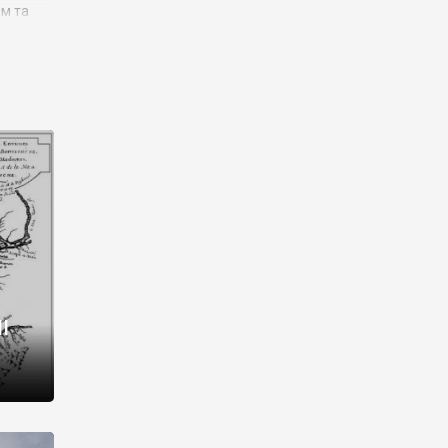
им та
ора і
є
го типу,
ей-
рний
ста:
 райони
від 2
I
і,
рукти,
 котрі