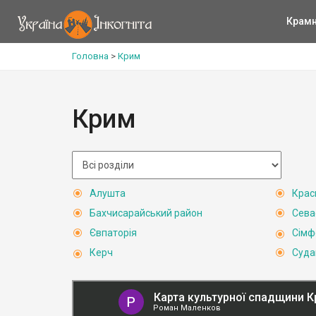
Крам
Головна
>
Крим
Крим
Алушта
Крас
Бахчисарайський район
Сева
Євпаторія
Сімф
Керч
Суда