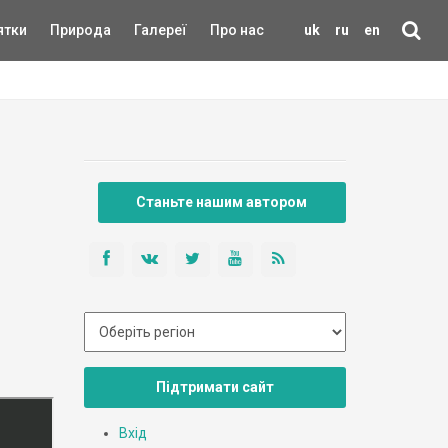
ятки
Природа
Галереї
Про нас
uk
ru
en
Станьте нашим автором
Підтримати сайт
Вхід