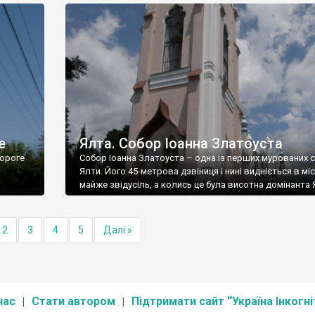
е
Ялта. Собор Іоанна Златоуста
ороге
Собор Іоанна Златоуста – одна із перших мурованих 
Ялти. Його 45-метрова дзвіниця і нині видніється в міс
майже звідусіль, а колись це була висотна домінанта 
2
3
4
5
Далі »
нас
Стати автором
Підтримати сайт “Україна Інкогні