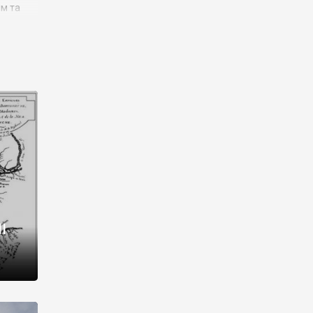
им та
ора і
є
го типу,
ей-
рний
ста:
 райони
від 2
I
і,
рукти,
 котрі