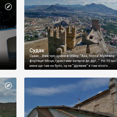
Судак
Судак... Вже чую крики в спину: "Ааа, попса! Муляжна
фортеця! Місце,туристами затерте до дір!..." Но то шо
мене ще там не було, ну не "дірявив" я там нічого...
принаймні до цього літа.