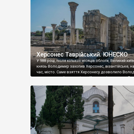
музею «Новгородський музей-заповідник» сотні арт
візантійської доби. Раритети викрадені з фондів об’
культурної спадщини ЮНЕСКО «Херсонеса Таврійсько
Офіційно – на виставку «Золото Візантії», але експер
влада в Україні вважають це лише […]
Херсонес Таврійський. ЮНЕСКО
У 988 році, після кількох місяців облоги, Великий киї
князь Володимир захопив Херсонес, візантійське, на
час, місто. Саме взяття Херсонесу дозволило Воло
диктувати свої умови візантійському імператору Вас
та одружитися з його дочкою Ганною. Цього ж року,
Херсонесі Володимир-язичник, став Василем-
християнином. А потім було Хрещення Русі. На честь
Херсонесу Таврійського названо місто […]