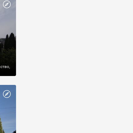
же
нство,