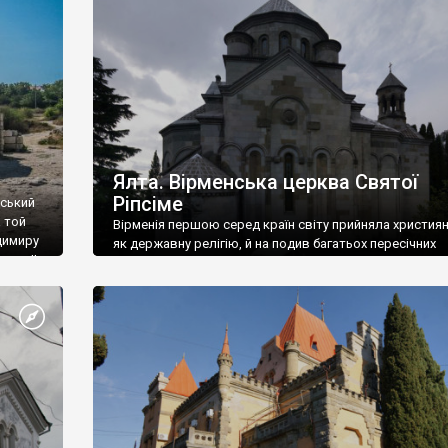
ефактів
називаються «повстяками» (postaki)…” “Вино. Крим
єкту
виробляє відмінне вино і його вдосталь: воно все ду
го».
легке біле і дуже […]
ти та
Ялта. Вірменська церква Святої
Ріпсіме
вський
 той
Вірменія першою серед країн світу прийняла христия
димиру
як державну релігію, й на подив багатьох пересічних
илю ІІ,
українців, які усіх кавказців вважають мусульманами,
 в
вірмени є відданими вірянами Христа