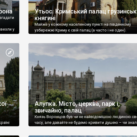
рона
Утьос. Кримський палац грузинськ
княгині
згадати
Майже у кожному населеному пункті на південному
ивезли у
узбережжі Криму є свій палац (а часто і не один).
ої
Алупка. Місто, церква, парк і,
звичайно, палац
Князь Воронцов був чи не найвідомішою людиною св
раїні
часу, але давайте не будемо кривити душею – чи знал
це прізвище до відвідин Алупки? Мабуть все таки ні.