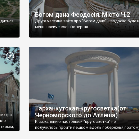
Богом дана Феодосія. Місто Ч.2
одиться
Друга частина звіту про "Богом дану" Феодосію буде 
менш насиченою ніж перша.
Тарханкутская кругосветка(от
Черноморского до Атлеша)
ших (на
але
К сожалению настоящей "кругосветки" не
тивізм,
получилось,пройти пешком вдоль побережья,поэтом
совершали радиальные вылазки из Оленевки.