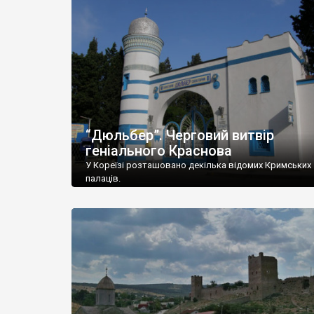
“Дюльбер”. Черговий витвір
геніального Краснова
У Кореїзі розташовано декілька відомих Кримських
палаців.