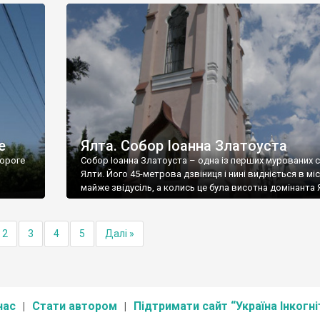
е
Ялта. Собор Іоанна Златоуста
ороге
Собор Іоанна Златоуста – одна із перших мурованих 
Ялти. Його 45-метрова дзвіниця і нині видніється в міс
майже звідусіль, а колись це була висотна домінанта 
2
3
4
5
Далі »
нас
Стати автором
Підтримати сайт “Україна Інкогні