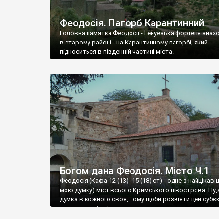
Феодосія. Пагорб Карантинний
Головна памятка Феодосії - Генуезька фортеця знах
в старому районі - на Карантинному пагорбі, який
підноситься в південній частині міста.
Богом дана Феодосія. Місто Ч.1
Феодосія (Кафа-12 (13) -15 (18) ст) - одне з найцікаві
мою думку) міст всього Кримського півострова .Ну,
думка в кожного своя, тому щоби розвіяти цей субєк
запрошую відвідати це