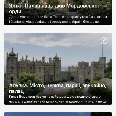
Ялта . Палац нащадків Мордовської
орди
Дивне місто все таки Ялта. Такого контрасту між багатством
і бідністю, між розкішшю і розрухою в Україні більше не
знайдеш.
Алупка. Місто, церква, парк і, звичайно,
палац
Князь Воронцов був чи не найвідомішою людиною свого
часу, але давайте не будемо кривити душею – чи знали ви це
прізвище до відвідин Алупки? Мабуть все таки ні.