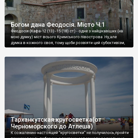
Богом дана Феодосія. Місто Ч.1
Феодосія (Кафа-12 (13) -15 (18) ст) - одне з найцікавіших (на
мою думку) міст всього Кримського півострова .Ну,але
думка в кожного своя, тому щоби розвіяти цей субєктивізм,
запрошую відвідати це
Тарханкутская кругосветка(от
Черноморского до Атлеша)
К сожалению настоящей "кругосветки" не получилось,пройти