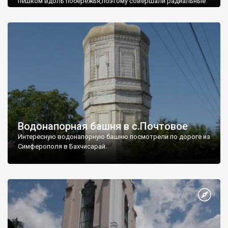
пешком вдоль побережья,поэтому совершали радиальные
вылазки из Оленевки.
Водонапорная башня в с.Почтовое
Интересную водонапорную башню посмотрели по дороге из
Симферополя в Бахчисарай.