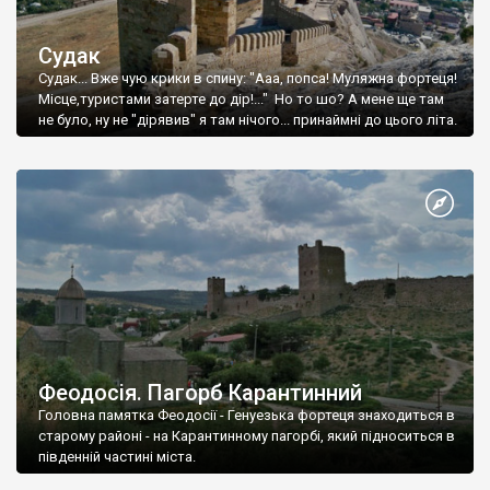
Судак
Судак... Вже чую крики в спину: "Ааа, попса! Муляжна фортеця!
Місце,туристами затерте до дір!..." Но то шо? А мене ще там
не було, ну не "дірявив" я там нічого... принаймні до цього літа.
Феодосія. Пагорб Карантинний
Головна памятка Феодосії - Генуезька фортеця знаходиться в
старому районі - на Карантинному пагорбі, який підноситься в
південній частині міста.