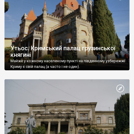
Утьос. Кримський палац грузинської
княгині
Майже у кожному населеному пункті на південному узбережжі
Криму є свій палац (а часто і не один).