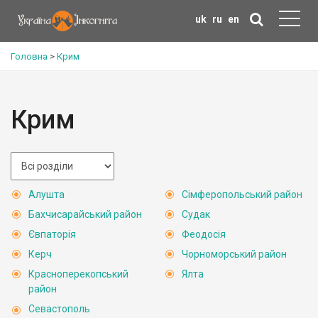
uk
ru
en
Головна
>
Крим
Крим
Алушта
Сімферопольський район
Бахчисарайський район
Судак
Євпаторія
Феодосія
Керч
Чорноморський район
Красноперекопський
Ялта
район
Севастополь