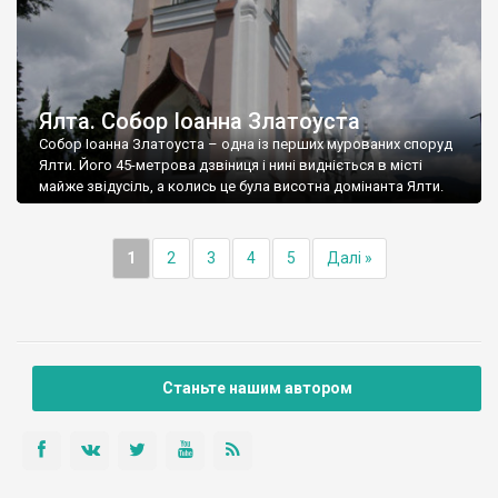
Ялта. Собор Іоанна Златоуста
Собор Іоанна Златоуста – одна із перших мурованих споруд
Ялти. Його 45-метрова дзвіниця і нині видніється в місті
майже звідусіль, а колись це була висотна домінанта Ялти.
1
2
3
4
5
Далі »
Станьте нашим автором