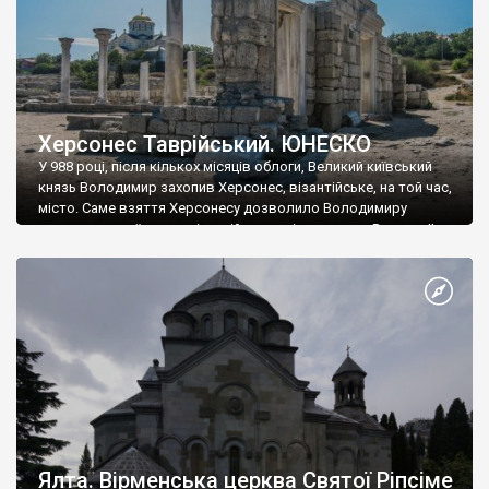
Херсонес Таврійський. ЮНЕСКО
У 988 році, після кількох місяців облоги, Великий київський
князь Володимир захопив Херсонес, візантійське, на той час,
місто. Саме взяття Херсонесу дозволило Володимиру
диктувати свої умови візантійському імператору Василю ІІ, та
одружитися з його дочкою Ганною. Цього ж року, в
Херсонесі Володимир-язичник, став Василем-християнином.
А потім було Хрещення Русі. На честь Херсонесу Таврійського
названо місто […]
Ялта. Вірменська церква Святої Ріпсіме