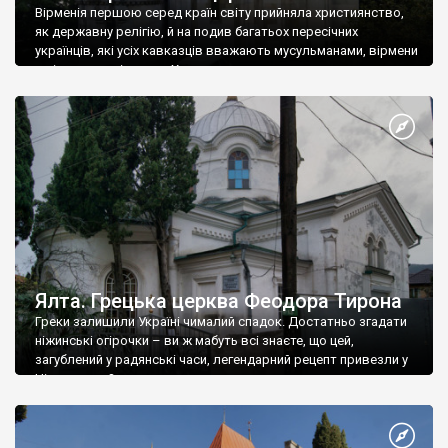
Вірменія першою серед країн світу прийняла християнство,
як державну релігію, й на подив багатьох пересічних
українців, які усіх кавказців вважають мусульманами, вірмени
є відданими вірянами Христа
Ялта. Грецька церква Феодора Тирона
Греки залишили Україні чималий спадок. Достатньо згадати
ніжинські огірочки – ви ж мабуть всі знаєте, що цей,
загублений у радянські часи, легендарний рецепт привезли у
Ніжин греки?