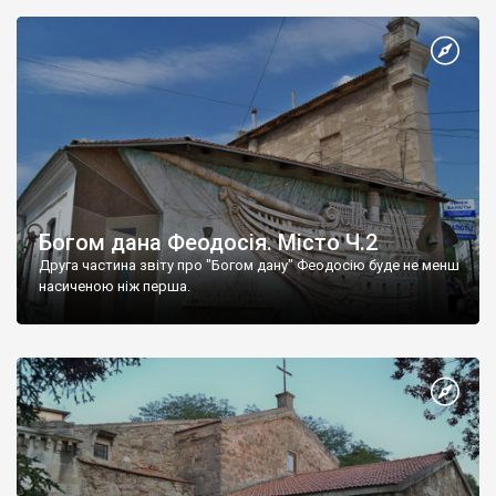
Богом дана Феодосія. Місто Ч.2
Друга частина звіту про "Богом дану" Феодосію буде не менш
насиченою ніж перша.