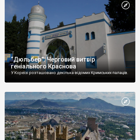
“Дюльбер”. Черговий витвір
геніального Краснова
У Кореїзі розташовано декілька відомих Кримських палаців.