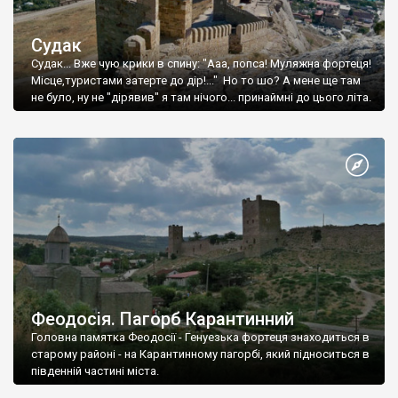
Судак
Судак... Вже чую крики в спину: "Ааа, попса! Муляжна фортеця!
Місце,туристами затерте до дір!..." Но то шо? А мене ще там
не було, ну не "дірявив" я там нічого... принаймні до цього літа.
Феодосія. Пагорб Карантинний
Головна памятка Феодосії - Генуезька фортеця знаходиться в
старому районі - на Карантинному пагорбі, який підноситься в
південній частині міста.