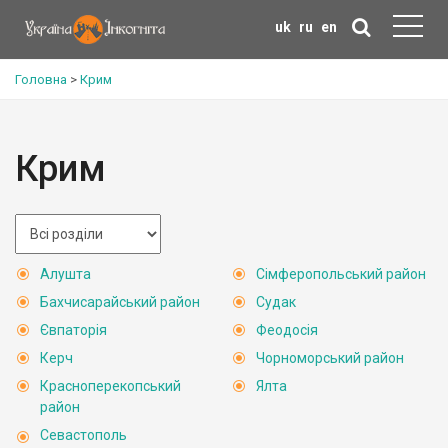
uk
ru
en
Головна
>
Крим
Крим
Алушта
Сімферопольський район
Бахчисарайський район
Судак
Євпаторія
Феодосія
Керч
Чорноморський район
Красноперекопський
Ялта
район
Севастополь