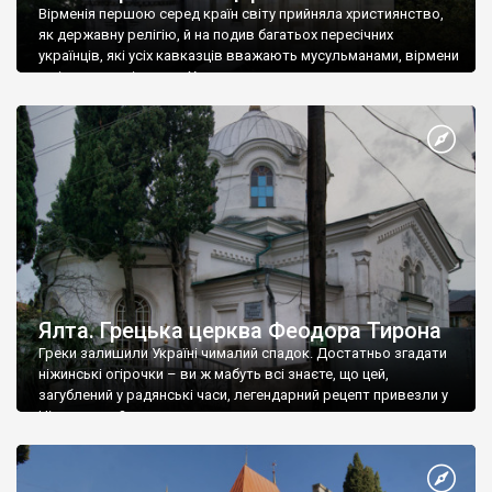
Вірменія першою серед країн світу прийняла християнство,
як державну релігію, й на подив багатьох пересічних
українців, які усіх кавказців вважають мусульманами, вірмени
є відданими вірянами Христа
Ялта. Грецька церква Феодора Тирона
Греки залишили Україні чималий спадок. Достатньо згадати
ніжинські огірочки – ви ж мабуть всі знаєте, що цей,
загублений у радянські часи, легендарний рецепт привезли у
Ніжин греки?