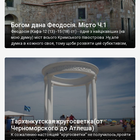
Богом дана Феодосія. Місто Ч.1
Феодосія (Кафа-12 (13) -15 (18) ст) - одне з найцікавіших (на
мою думку) міст всього Кримського півострова .Ну,але
думка в кожного своя, тому щоби розвіяти цей субєктивізм,
запрошую відвідати це
Тарханкутская кругосветка(от
Черноморского до Атлеша)
К сожалению настоящей "кругосветки" не получилось,пройти