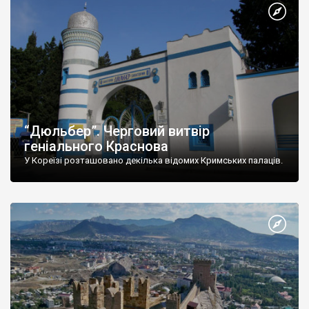
“Дюльбер”. Черговий витвір
геніального Краснова
У Кореїзі розташовано декілька відомих Кримських палаців.