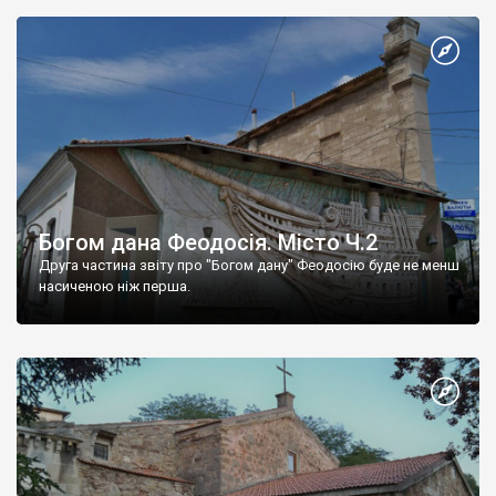
Богом дана Феодосія. Місто Ч.2
Друга частина звіту про "Богом дану" Феодосію буде не менш
насиченою ніж перша.