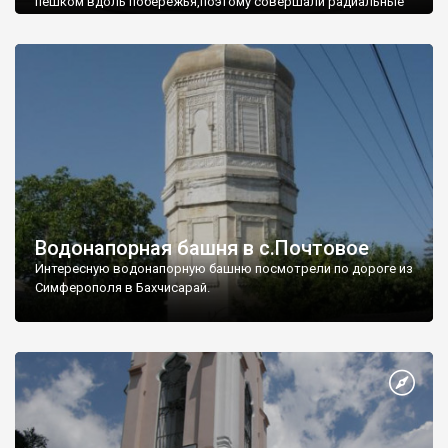
пешком вдоль побережья,поэтому совершали радиальные
вылазки из Оленевки.
Водонапорная башня в с.Почтовое
Интересную водонапорную башню посмотрели по дороге из
Симферополя в Бахчисарай.