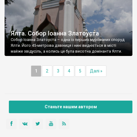
Ялта. Собор Іоанна Златоуста
Собор Іоанна Златоуста – одна із перших мурованих споруд
Ялти. Його 45-метрова дзвіниця і нині видніється в місті
майже звідусіль, а колись це була висотна домінанта Ялти.
1
2
3
4
5
Далі »
Станьте нашим автором