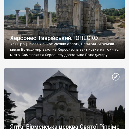
Херсонес Таврійський. ЮНЕСКО
У 988 році, після кількох місяців облоги, Великий київський
князь Володимир захопив Херсонес, візантійське, на той час,
місто. Саме взяття Херсонесу дозволило Володимиру
диктувати свої умови візантійському імператору Василю ІІ, та
одружитися з його дочкою Ганною. Цього ж року, в
Херсонесі Володимир-язичник, став Василем-християнином.
А потім було Хрещення Русі. На честь Херсонесу Таврійського
названо місто […]
Ялта. Вірменська церква Святої Ріпсіме