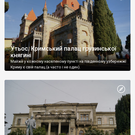
Утьос. Кримський палац грузинської
княгині
Майже у кожному населеному пункті на південному узбережжі
Криму є свій палац (а часто і не один).