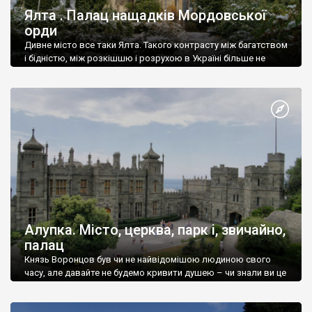
Ялта . Палац нащадків Мордовської
орди
Дивне місто все таки Ялта. Такого контрасту між багатством
і бідністю, між розкішшю і розрухою в Україні більше не
знайдеш.
Алупка. Місто, церква, парк і, звичайно,
палац
Князь Воронцов був чи не найвідомішою людиною свого
часу, але давайте не будемо кривити душею – чи знали ви це
прізвище до відвідин Алупки? Мабуть все таки ні.