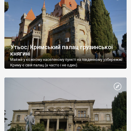
Утьос. Кримський палац грузинської
княгині
Майже у кожному населеному пункті на південному узбережжі
Криму є свій палац (а часто і не один).