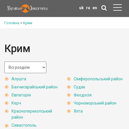
uk
ru
en
Головна
>
Крим
Крим
Алушта
Сімферопольський район
Бахчисарайський район
Судак
Євпаторія
Феодосія
Керч
Чорноморський район
Красноперекопський
Ялта
район
Севастополь