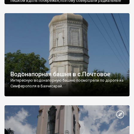
пешком вдоль побережья,поэтому совершали радиальные
вылазки из Оленевки.
Водонапорная башня в с.Почтовое
Интересную водонапорную башню посмотрели по дороге из
Симферополя в Бахчисарай.