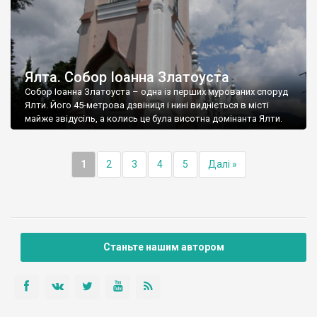
Ялта. Собор Іоанна Златоуста
Собор Іоанна Златоуста – одна із перших мурованих споруд
Ялти. Його 45-метрова дзвіниця і нині видніється в місті
майже звідусіль, а колись це була висотна домінанта Ялти.
1
2
3
4
5
Далі »
Станьте нашим автором