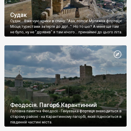
Судак
Судак... Вже чую крики в спину: "Ааа, попса! Муляжна фортеця!
Місце,туристами затерте до дір!..." Но то шо? А мене ще там
не було, ну не "дірявив" я там нічого... принаймні до цього літа.
Феодосія. Пагорб Карантинний
Головна памятка Феодосії - Генуезька фортеця знаходиться в
старому районі - на Карантинному пагорбі, який підноситься в
південній частині міста.