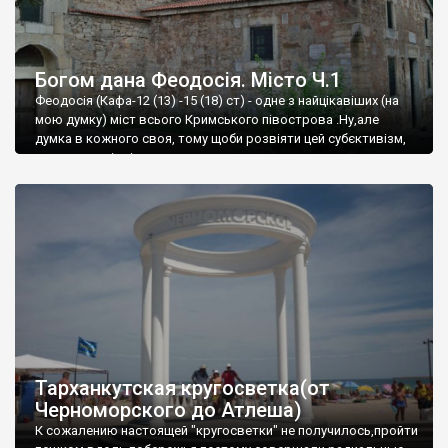
Богом дана Феодосія. Місто Ч.1
Феодосія (Кафа-12 (13) -15 (18) ст) - одне з найцікавіших (на
мою думку) міст всього Кримського півострова .Ну,але
думка в кожного своя, тому щоби розвіяти цей субєктивізм,
запрошую відвідати це
Тарханкутская кругосветка(от
Черноморского до Атлеша)
К сожалению настоящей "кругосветки" не получилось,пройти