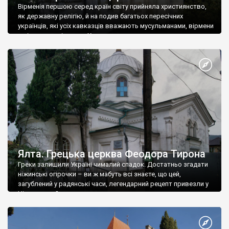
Вірменія першою серед країн світу прийняла християнство,
як державну релігію, й на подив багатьох пересічних
українців, які усіх кавказців вважають мусульманами, вірмени
є відданими вірянами Христа
Ялта. Грецька церква Феодора Тирона
Греки залишили Україні чималий спадок. Достатньо згадати
ніжинські огірочки – ви ж мабуть всі знаєте, що цей,
загублений у радянські часи, легендарний рецепт привезли у
Ніжин греки?