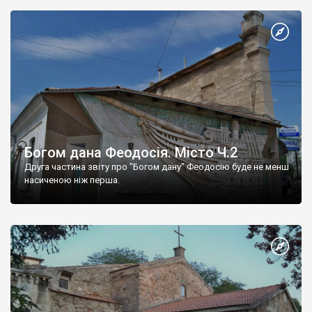
Богом дана Феодосія. Місто Ч.2
Друга частина звіту про "Богом дану" Феодосію буде не менш
насиченою ніж перша.