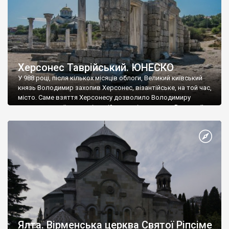
Херсонес Таврійський. ЮНЕСКО
У 988 році, після кількох місяців облоги, Великий київський
князь Володимир захопив Херсонес, візантійське, на той час,
місто. Саме взяття Херсонесу дозволило Володимиру
диктувати свої умови візантійському імператору Василю ІІ, та
одружитися з його дочкою Ганною. Цього ж року, в
Херсонесі Володимир-язичник, став Василем-християнином.
А потім було Хрещення Русі. На честь Херсонесу Таврійського
названо місто […]
Ялта. Вірменська церква Святої Ріпсіме