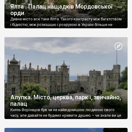
Ялта . Палац нащадків Мордовської
орди
Дивне місто все таки Ялта. Такого контрасту між багатством
і бідністю, між розкішшю і розрухою в Україні більше не
знайдеш.
Алупка. Місто, церква, парк і, звичайно,
палац
Князь Воронцов був чи не найвідомішою людиною свого
часу, але давайте не будемо кривити душею – чи знали ви це
прізвище до відвідин Алупки? Мабуть все таки ні.