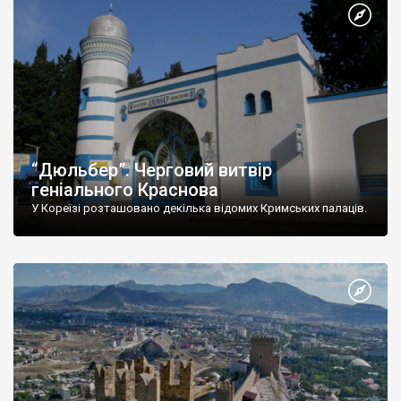
“Дюльбер”. Черговий витвір
геніального Краснова
У Кореїзі розташовано декілька відомих Кримських палаців.