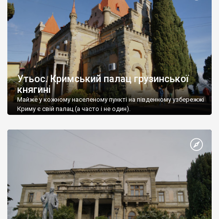
Утьос. Кримський палац грузинської
княгині
Майже у кожному населеному пункті на південному узбережжі
Криму є свій палац (а часто і не один).