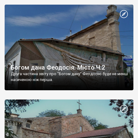
Богом дана Феодосія. Місто Ч.2
Друга частина звіту про "Богом дану" Феодосію буде не менш
насиченою ніж перша.