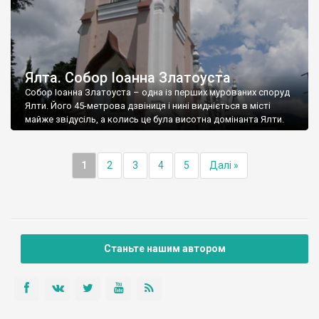
Ялта. Собор Іоанна Златоуста
Собор Іоанна Златоуста – одна із перших мурованих споруд
Ялти. Його 45-метрова дзвіниця і нині видніється в місті
майже звідусіль, а колись це була висотна домінанта Ялти.
1
2
3
4
5
Далі »
Станьте нашим автором