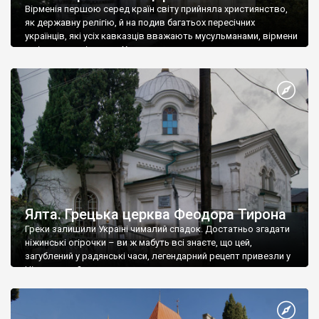
Вірменія першою серед країн світу прийняла християнство,
як державну релігію, й на подив багатьох пересічних
українців, які усіх кавказців вважають мусульманами, вірмени
є відданими вірянами Христа
Ялта. Грецька церква Феодора Тирона
Греки залишили Україні чималий спадок. Достатньо згадати
ніжинські огірочки – ви ж мабуть всі знаєте, що цей,
загублений у радянські часи, легендарний рецепт привезли у
Ніжин греки?