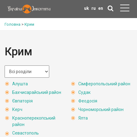
uk
ru
en
Головна
>
Крим
Крим
Алушта
Сімферопольський район
Бахчисарайський район
Судак
Євпаторія
Феодосія
Керч
Чорноморський район
Красноперекопський
Ялта
район
Севастополь