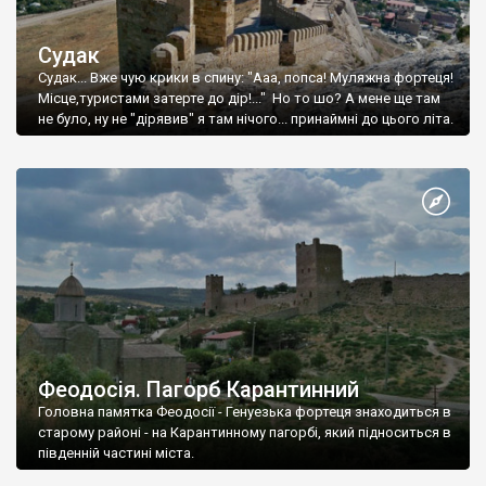
Судак
Судак... Вже чую крики в спину: "Ааа, попса! Муляжна фортеця!
Місце,туристами затерте до дір!..." Но то шо? А мене ще там
не було, ну не "дірявив" я там нічого... принаймні до цього літа.
Феодосія. Пагорб Карантинний
Головна памятка Феодосії - Генуезька фортеця знаходиться в
старому районі - на Карантинному пагорбі, який підноситься в
південній частині міста.