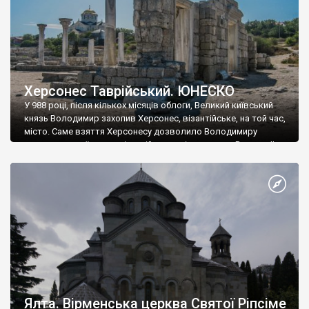
Херсонес Таврійський. ЮНЕСКО
У 988 році, після кількох місяців облоги, Великий київський
князь Володимир захопив Херсонес, візантійське, на той час,
місто. Саме взяття Херсонесу дозволило Володимиру
диктувати свої умови візантійському імператору Василю ІІ, та
одружитися з його дочкою Ганною. Цього ж року, в
Херсонесі Володимир-язичник, став Василем-християнином.
А потім було Хрещення Русі. На честь Херсонесу Таврійського
названо місто […]
Ялта. Вірменська церква Святої Ріпсіме