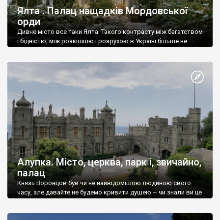
Ялта . Палац нащадків Мордовської
орди
Дивне місто все таки Ялта. Такого контрасту між багатством
і бідністю, між розкішшю і розрухою в Україні більше не
знайдеш.
Алупка. Місто, церква, парк і, звичайно,
палац
Князь Воронцов був чи не найвідомішою людиною свого
часу, але давайте не будемо кривити душею – чи знали ви це
прізвище до відвідин Алупки? Мабуть все таки ні.