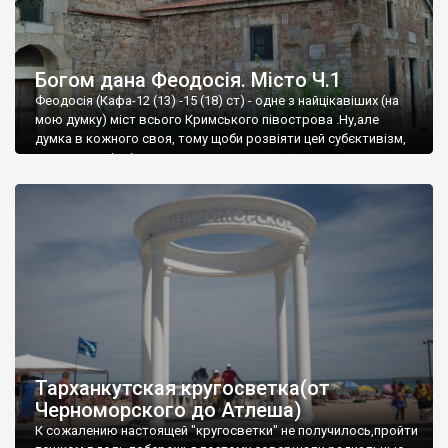
Богом дана Феодосія. Місто Ч.1
Феодосія (Кафа-12 (13) -15 (18) ст) - одне з найцікавіших (на
мою думку) міст всього Кримського півострова .Ну,але
думка в кожного своя, тому щоби розвіяти цей субєктивізм,
запрошую відвідати це
Тарханкутская кругосветка(от
Черноморского до Атлеша)
К сожалению настоящей "кругосветки" не получилось,пройти