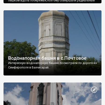
пешком вдоль побережья,поэтому совершали радиальные
вылазки из Оленевки.
Водонапорная башня в с.Почтовое
Интересную водонапорную башню посмотрели по дороге из
Симферополя в Бахчисарай.