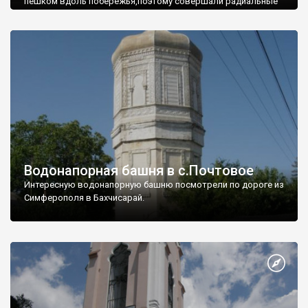
пешком вдоль побережья,поэтому совершали радиальные
вылазки из Оленевки.
Водонапорная башня в с.Почтовое
Интересную водонапорную башню посмотрели по дороге из
Симферополя в Бахчисарай.