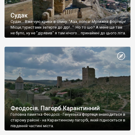
Судак
Судак... Вже чую крики в спину: "Ааа, попса! Муляжна фортеця!
Місце,туристами затерте до дір!..." Но то шо? А мене ще там
не було, ну не "дірявив" я там нічого... принаймні до цього літа.
Феодосія. Пагорб Карантинний
Головна памятка Феодосії - Генуезька фортеця знаходиться в
старому районі - на Карантинному пагорбі, який підноситься в
південній частині міста.