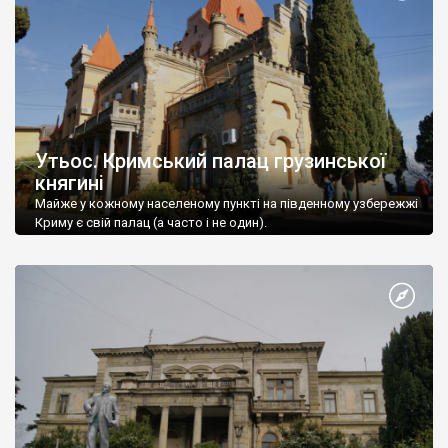
Утьос. Кримський палац грузинської
княгині
Майже у кожному населеному пункті на південному узбережжі
Криму є свій палац (а часто і не один).