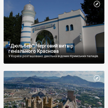
“Дюльбер”. Черговий витвір
геніального Краснова
У Кореїзі розташовано декілька відомих Кримських палаців.