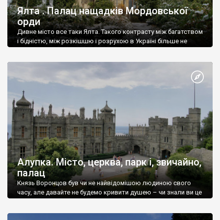
Ялта . Палац нащадків Мордовської
орди
Дивне місто все таки Ялта. Такого контрасту між багатством
і бідністю, між розкішшю і розрухою в Україні більше не
знайдеш.
Алупка. Місто, церква, парк і, звичайно,
палац
Князь Воронцов був чи не найвідомішою людиною свого
часу, але давайте не будемо кривити душею – чи знали ви це
прізвище до відвідин Алупки? Мабуть все таки ні.