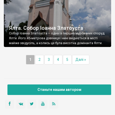
Ялта. Собор Іоанна Златоуста
Собор Іоанна Златоуста – одна із перших мурованих споруд
Ялти. Його 45-метрова дзвіниця і нині видніється в місті
майже звідусіль, а колись це була висотна домінанта Ялти.
1
2
3
4
5
Далі »
Станьте нашим автором