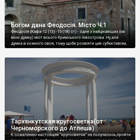
Богом дана Феодосія. Місто Ч.1
Феодосія (Кафа-12 (13) -15 (18) ст) - одне з найцікавіших (на
мою думку) міст всього Кримського півострова .Ну,але
думка в кожного своя, тому щоби розвіяти цей субєктивізм,
запрошую відвідати це
Тарханкутская кругосветка(от
Черноморского до Атлеша)
К сожалению настоящей "кругосветки" не получилось,пройти