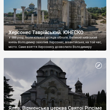
Херсонес Таврійський. ЮНЕСКО
У 988 році, після кількох місяців облоги, Великий київський
князь Володимир захопив Херсонес, візантійське, на той час,
місто. Саме взяття Херсонесу дозволило Володимиру
диктувати свої умови візантійському імператору Василю ІІ, та
одружитися з його дочкою Ганною. Цього ж року, в
Херсонесі Володимир-язичник, став Василем-християнином.
А потім було Хрещення Русі. На честь Херсонесу Таврійського
названо місто […]
Ялта. Вірменська церква Святої Ріпсіме