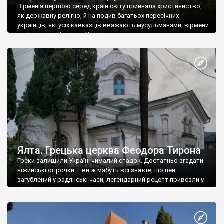
Вірменія першою серед країн світу прийняла християнство,
як державну релігію, й на подив багатьох пересічних
українців, які усіх кавказців вважають мусульманами, вірмени
є відданими вірянами Христа
Ялта. Грецька церква Феодора Тирона
Греки залишили Україні чималий спадок. Достатньо згадати
ніжинські огірочки – ви ж мабуть всі знаєте, що цей,
загублений у радянські часи, легендарний рецепт привезли у
Ніжин греки?