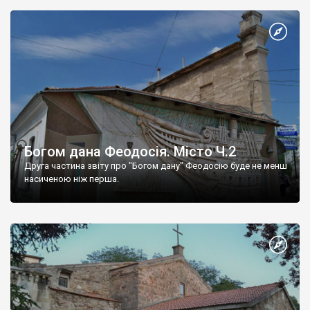
Богом дана Феодосія. Місто Ч.2
Друга частина звіту про "Богом дану" Феодосію буде не менш
насиченою ніж перша.