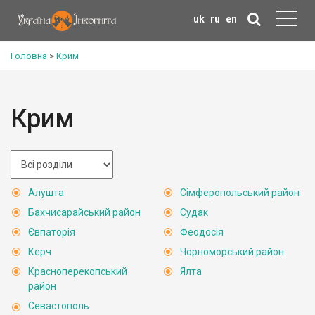
uk
ru
en
Головна
>
Крим
Крим
Алушта
Сімферопольський район
Бахчисарайський район
Судак
Євпаторія
Феодосія
Керч
Чорноморський район
Красноперекопський
Ялта
район
Севастополь