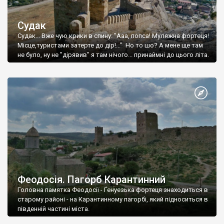
Судак
Судак... Вже чую крики в спину: "Ааа, попса! Муляжна фортеця!
Місце,туристами затерте до дір!..." Но то шо? А мене ще там
не було, ну не "дірявив" я там нічого... принаймні до цього літа.
Феодосія. Пагорб Карантинний
Головна памятка Феодосії - Генуезька фортеця знаходиться в
старому районі - на Карантинному пагорбі, який підноситься в
південній частині міста.