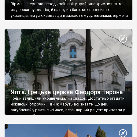
Вірменія першою серед країн світу прийняла християнство,
як державну релігію, й на подив багатьох пересічних
українців, які усіх кавказців вважають мусульманами, вірмени
є відданими вірянами Христа
Ялта. Грецька церква Феодора Тирона
Греки залишили Україні чималий спадок. Достатньо згадати
ніжинські огірочки – ви ж мабуть всі знаєте, що цей,
загублений у радянські часи, легендарний рецепт привезли у
Ніжин греки?