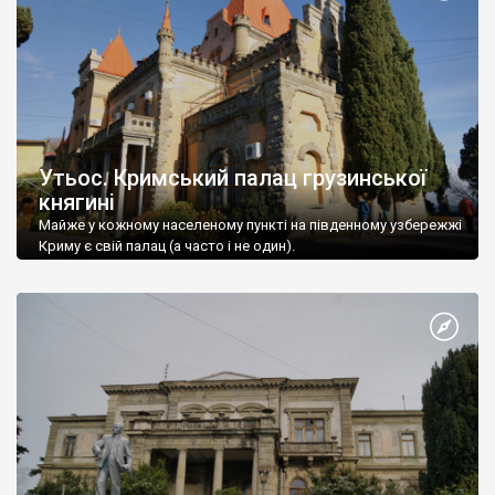
Утьос. Кримський палац грузинської
княгині
Майже у кожному населеному пункті на південному узбережжі
Криму є свій палац (а часто і не один).