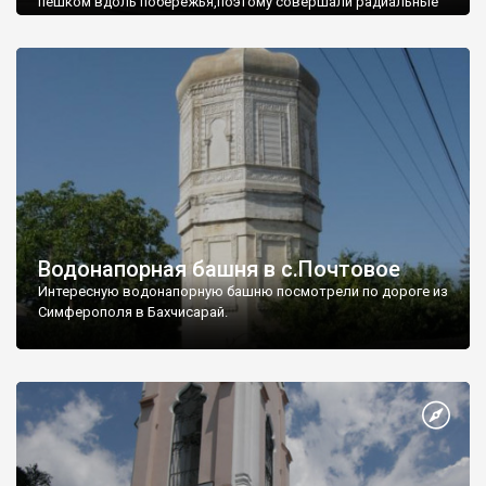
пешком вдоль побережья,поэтому совершали радиальные
вылазки из Оленевки.
Водонапорная башня в с.Почтовое
Интересную водонапорную башню посмотрели по дороге из
Симферополя в Бахчисарай.