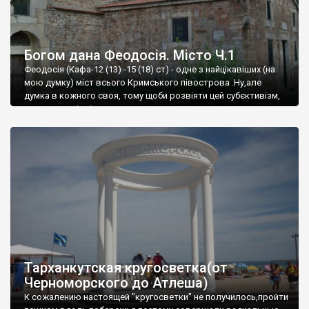
Богом дана Феодосія. Місто Ч.1
Феодосія (Кафа-12 (13) -15 (18) ст) - одне з найцікавіших (на
мою думку) міст всього Кримського півострова .Ну,але
думка в кожного своя, тому щоби розвіяти цей субєктивізм,
запрошую відвідати це
Тарханкутская кругосветка(от
Черноморского до Атлеша)
К сожалению настоящей "кругосветки" не получилось,пройти