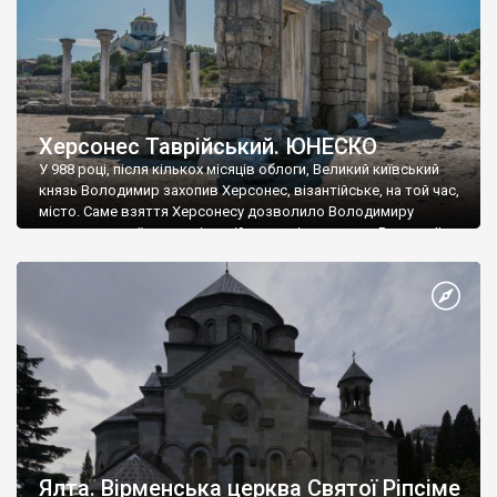
Херсонес Таврійський. ЮНЕСКО
У 988 році, після кількох місяців облоги, Великий київський
князь Володимир захопив Херсонес, візантійське, на той час,
місто. Саме взяття Херсонесу дозволило Володимиру
диктувати свої умови візантійському імператору Василю ІІ, та
одружитися з його дочкою Ганною. Цього ж року, в
Херсонесі Володимир-язичник, став Василем-християнином.
А потім було Хрещення Русі. На честь Херсонесу Таврійського
названо місто […]
Ялта. Вірменська церква Святої Ріпсіме