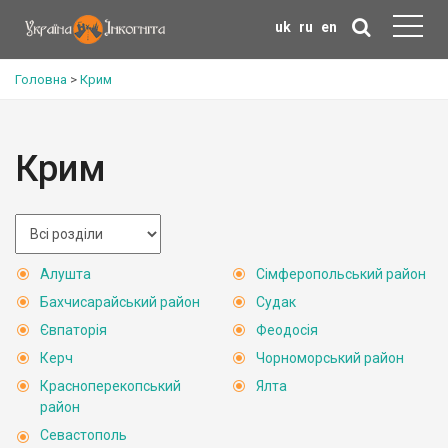
uk
ru
en
Головна
>
Крим
Крим
Алушта
Сімферопольський район
Бахчисарайський район
Судак
Євпаторія
Феодосія
Керч
Чорноморський район
Красноперекопський
Ялта
район
Севастополь