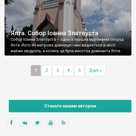
Ялта. Собор Іоанна Златоуста
Собор Іоанна Златоуста – одна із перших мурованих споруд
Ялти. Його 45-метрова дзвіниця і нині видніється в місті
майже звідусіль, а колись це була висотна домінанта Ялти.
1
2
3
4
5
Далі »
Станьте нашим автором