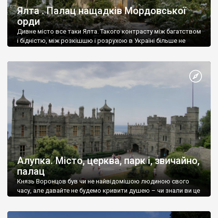
Ялта . Палац нащадків Мордовської
орди
Дивне місто все таки Ялта. Такого контрасту між багатством
і бідністю, між розкішшю і розрухою в Україні більше не
знайдеш.
Алупка. Місто, церква, парк і, звичайно,
палац
Князь Воронцов був чи не найвідомішою людиною свого
часу, але давайте не будемо кривити душею – чи знали ви це
прізвище до відвідин Алупки? Мабуть все таки ні.