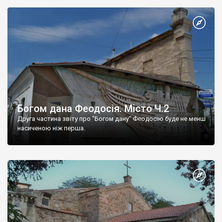
Богом дана Феодосія. Місто Ч.2
Друга частина звіту про "Богом дану" Феодосію буде не менш
насиченою ніж перша.