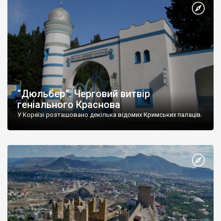
“Дюльбер”. Черговий витвір
геніального Краснова
У Кореїзі розташовано декілька відомих Кримських палаців.