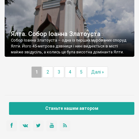
Ялта. Собор Іоанна Златоуста
Собор Іоанна Златоуста – одна із перших мурованих споруд
Ялти. Його 45-метрова дзвіниця і нині видніється в місті
майже звідусіль, а колись це була висотна домінанта Ялти.
1
2
3
4
5
Далі »
Станьте нашим автором