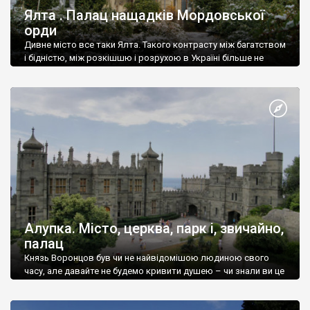
Ялта . Палац нащадків Мордовської
орди
Дивне місто все таки Ялта. Такого контрасту між багатством
і бідністю, між розкішшю і розрухою в Україні більше не
знайдеш.
Алупка. Місто, церква, парк і, звичайно,
палац
Князь Воронцов був чи не найвідомішою людиною свого
часу, але давайте не будемо кривити душею – чи знали ви це
прізвище до відвідин Алупки? Мабуть все таки ні.