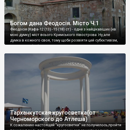
Богом дана Феодосія. Місто Ч.1
Феодосія (Кафа-12 (13) -15 (18) ст) - одне з найцікавіших (на
мою думку) міст всього Кримського півострова .Ну,але
думка в кожного своя, тому щоби розвіяти цей субєктивізм,
запрошую відвідати це
Тарханкутская кругосветка(от
Черноморского до Атлеша)
К сожалению настоящей "кругосветки" не получилось,пройти