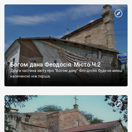
Богом дана Феодосія. Місто Ч.2
Друга частина звіту про "Богом дану" Феодосію буде не менш
насиченою ніж перша.