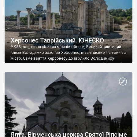
Херсонес Таврійський. ЮНЕСКО
У 988 році, після кількох місяців облоги, Великий київський
князь Володимир захопив Херсонес, візантійське, на той час,
місто. Саме взяття Херсонесу дозволило Володимиру
диктувати свої умови візантійському імператору Василю ІІ, та
одружитися з його дочкою Ганною. Цього ж року, в
Херсонесі Володимир-язичник, став Василем-християнином.
А потім було Хрещення Русі. На честь Херсонесу Таврійського
названо місто […]
Ялта. Вірменська церква Святої Ріпсіме