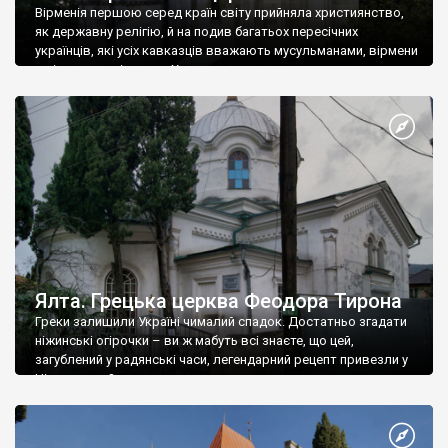
Вірменія першою серед країн світу прийняла християнство,
як державну релігію, й на подив багатьох пересічних
українців, які усіх кавказців вважають мусульманами, вірмени
є відданими вірянами Христа
Ялта. Грецька церква Феодора Тирона
Греки залишили Україні чималий спадок. Достатньо згадати
ніжинські огірочки – ви ж мабуть всі знаєте, що цей,
загублений у радянські часи, легендарний рецепт привезли у
Ніжин греки?