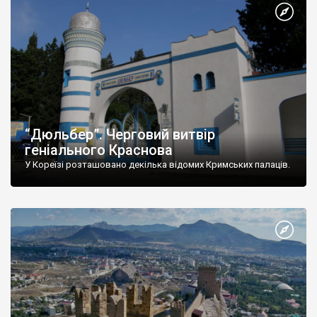
“Дюльбер”. Черговий витвір
геніального Краснова
У Кореїзі розташовано декілька відомих Кримських палаців.