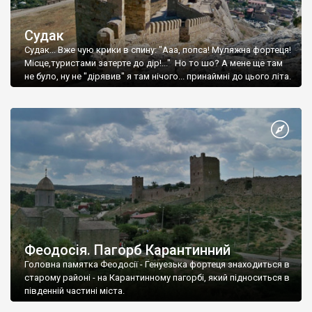
Судак
Судак... Вже чую крики в спину: "Ааа, попса! Муляжна фортеця!
Місце,туристами затерте до дір!..." Но то шо? А мене ще там
не було, ну не "дірявив" я там нічого... принаймні до цього літа.
Феодосія. Пагорб Карантинний
Головна памятка Феодосії - Генуезька фортеця знаходиться в
старому районі - на Карантинному пагорбі, який підноситься в
південній частині міста.