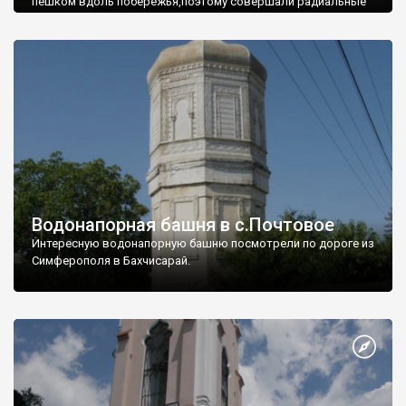
пешком вдоль побережья,поэтому совершали радиальные
вылазки из Оленевки.
Водонапорная башня в с.Почтовое
Интересную водонапорную башню посмотрели по дороге из
Симферополя в Бахчисарай.