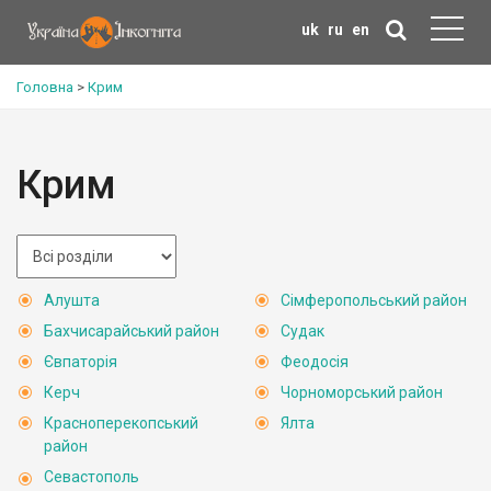
uk
ru
en
Головна
>
Крим
Крим
Алушта
Сімферопольський район
Бахчисарайський район
Судак
Євпаторія
Феодосія
Керч
Чорноморський район
Красноперекопський
Ялта
район
Севастополь