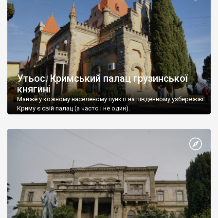
Утьос. Кримський палац грузинської
княгині
Майже у кожному населеному пункті на південному узбережжі
Криму є свій палац (а часто і не один).